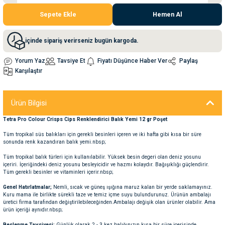
Sepete Ekle
Hemen Al
nleri
rünleri
manları
esuarları
içinde sipariş verirseniz bugün kargoda.
Yorum Yaz
Tavsiye Et
Fiyatı Düşünce Haber Ver
Paylaş
Karşılaştır
ntaları
otoru
Ürün Bilgisi
arı
 Su Kabları
arı
Tetra Pro Colour Crisps Cips Renklendirici Balık Yemi 12 gr Poşet
anları
Tüm tropikal süs balıkları için gerekli besinleri içeren ve iki hafta gibi kısa bir süre
sonunda renk kazandıran balık yemi.nbsp;
nları
Tüm tropikal balık türleri için kullanılabilir. Yüksek besin degeri olan deniz yosunu
içeriri. İçeriğindeki deniz yosunu besleyicidir ve hazmı kolaydır. Bağışıklığı güçlendirir.
Tüm gerekli besinler ve vitaminleri içerir.nbsp;
ları
 Kemikleri
Genel Hatırlatmalar;
Nemli, sıcak ve güneş ışığına maruz kalan bir yerde saklamayınız.
Kuru mama ile birlikte sürekli taze ve temiz içme suyu bulundurunuz. Ürünün ambalajı
üretici firma tarafından değiştirilebileceğinden.Ambalajı değişik olan ürünler olabilir. Ama
nleri
e Seyahat Ürünleri
ürün içeriği aynıdır.nbsp;
Beslenme Tavsiyesi:
Günlük olarak 2 - 3 kez balığınızın kısa bir süre içerisinde