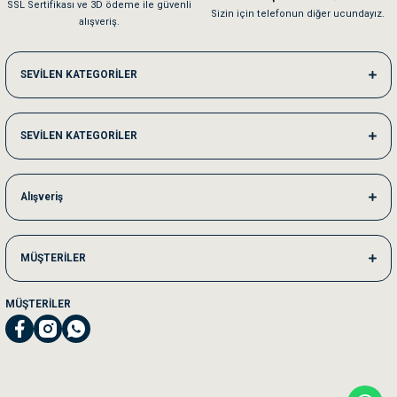
SSL Sertifikası ve 3D ödeme ile güvenli
Kedilerim beğeniyorlar. Memnunuz. Uygun fiyatta olması iyi.
Sizin için telefonun diğer ucundayız.
alışveriş.
Me***** Ya******
SEVİLEN KATEGORİLER
Akşam verdiğim sipariş bir sonraki gün elime ulaştı. Jack russell köpeğim se
SEVİLEN KATEGORİLER
Ka***** Ar******
Ufak bir sorun harici sorun olmadı sağolsunlar onuda hemen çözdüler
Alışveriş
MÜŞTERİLER
MÜŞTERİLER