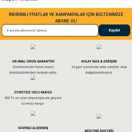
Bu ürüne benzer farklı alternatifler olmalı.
Sa**** Ta******
İNDİRİMLİ FİYATLAR VE KAMPANYALAR İÇİN BÜLTENİMİZE
ABONE OL!
Kedim taze mamaya bayıldı kargo fimrasın da bir sorun yaşadım ve arkadaşlar ço
Kaydet
El**** Ek******
Gönder
Köpeğim bayıldı hediyeler için teşekkürler
ORJİNAL ÜRÜN GARANTİSİ
KOLAY İADE & DEĞİŞİM
As**** Tu******
Ürünlerimizin tümü resmi
14 gün içerisinde iade edebilir veya
distribütörlerden tedarik edilir.
değiştirebilirsiniz.
Tavşanım kafesinin kalitesine ve paketlemesine bayıldım
ÜCRETSİZ HIZLI KARGO
Sa**** On******
350 TL ve üzeri alışverişlerde geçerli
ücretsiz kargo.
Pamuk için aradığım tüm oyuncaklar mevcut
Em**** Ha****** Ka******
GÜVENLİ ALIŞVERİŞ
MÜŞTERİ DESTEĞİ