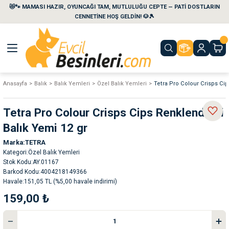
😻🐾 MAMASI HAZIR, OYUNCAĞI TAM, MUTLULUĞU CEPTE — PATİ DOSTLARIN
Geri Dön
Geri Dön
Geri Dön
Geri Dön
Geri Dön
Geri Dön
CENNETİNE HOŞ GELDİN! 🐶🎾
aları
maları
eri
emi
Anasayfa
Balık
Balık Yemleri
Özel Balık Yemleri
Tetra Pro Colour Crisps Cip
i
sleri
kvaryumları
Tetra Pro Colour Crisps Cips Renklendirici
e Temizlik Ürünleri
eleri
ı
suarları
Balık Yemi 12 gr
Marka
TETRA
rları
leri
ler
ğı
Kategori
Özel Balık Yemleri
Stok Kodu
AY.01167
Barkod Kodu
4004218149366
ları
rünleri
ları
Havale
151,05 TL (%5,00 havale indirimi)
159,00 ₺
rı
maları
rı
suarları
nleri
rünleri
ğı