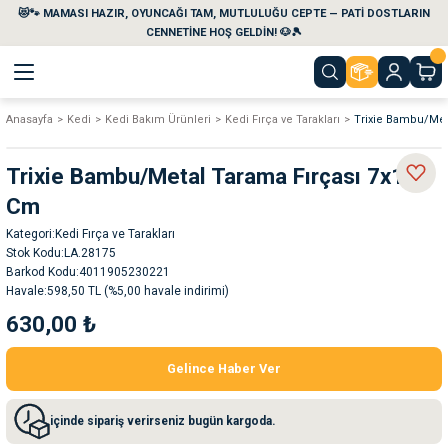
😻🐾 MAMASI HAZIR, OYUNCAĞI TAM, MUTLULUĞU CEPTE — PATİ DOSTLARIN
Geri Dön
Geri Dön
Geri Dön
Geri Dön
Geri Dön
Geri Dön
CENNETİNE HOŞ GELDİN! 🐶🎾
Anasayfa
Kedi
Kedi Bakım Ürünleri
Kedi Fırça ve Tarakları
Trixie Bambu/Met
aları
maları
eri
emi
Trixie Bambu/Metal Tarama Fırçası 7x16
i
sleri
kvaryumları
Cm
Kategori
Kedi Fırça ve Tarakları
e Temizlik Ürünleri
eleri
ı
suarları
Stok Kodu
LA.28175
Barkod Kodu
4011905230221
rları
leri
ler
ğı
Havale
598,50 TL (%5,00 havale indirimi)
630,00 ₺
ları
rünleri
ları
Gelince Haber Ver
rı
maları
rı
suarları
içinde sipariş verirseniz bugün kargoda.
nleri
rünleri
ğı