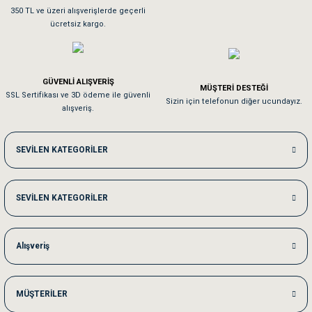
Sa**** On******
350 TL ve üzeri alışverişlerde geçerli
ücretsiz kargo.
Pamuk için aradığım tüm oyuncaklar mevcut
Em**** Ha****** Ka******
GÜVENLİ ALIŞVERİŞ
MÜŞTERİ DESTEĞİ
SSL Sertifikası ve 3D ödeme ile güvenli
Kedilerim beğeniyorlar. Memnunuz. Uygun fiyatta olması iyi.
Sizin için telefonun diğer ucundayız.
alışveriş.
Me***** Ya******
SEVİLEN KATEGORİLER
Akşam verdiğim sipariş bir sonraki gün elime ulaştı. Jack russell köpeğim se
SEVİLEN KATEGORİLER
Ka***** Ar******
Ufak bir sorun harici sorun olmadı sağolsunlar onuda hemen çözdüler
Alışveriş
MÜŞTERİLER