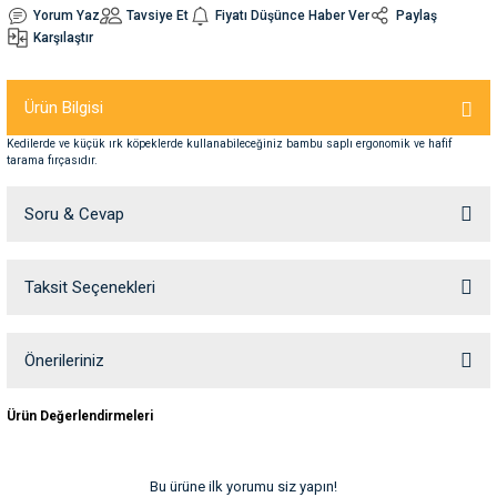
Yorum Yaz
Tavsiye Et
Fiyatı Düşünce Haber Ver
Paylaş
Karşılaştır
nleri
rünleri
manları
esuarları
Ürün Bilgisi
Kedilerde ve küçük ırk köpeklerde kullanabileceğiniz bambu saplı ergonomik ve hafif
tarama fırçasıdır.
ntaları
otoru
Soru & Cevap
arı
 Su Kabları
arı
anları
Taksit Seçenekleri
Ürün hakkında henüz soru sorulmamış.
nları
Soru Sor
Önerileriniz
Bu ürünün fiyat bilgisi, resim, ürün açıklamalarında ve diğer konularda
ları
 Kemikleri
Ürün Değerlendirmeleri
yetersiz gördüğünüz noktaları öneri formunu kullanarak tarafımıza
iletebilirsiniz.
nleri
e Seyahat Ürünleri
Görüş ve önerileriniz için teşekkür ederiz.
Bu ürüne ilk yorumu siz yapın!