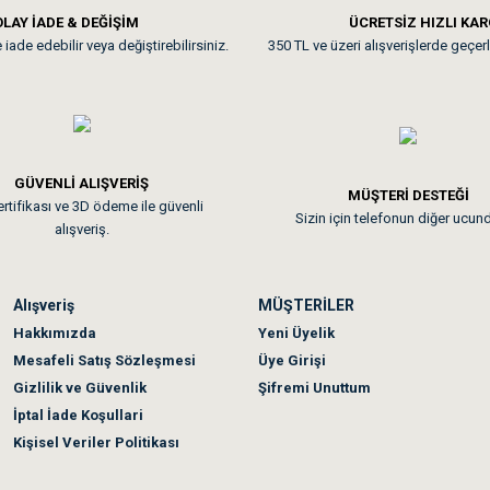
LAY İADE & DEĞİŞİM
ÜCRETSİZ HIZLI KA
iade edebilir veya değiştirebilirsiniz.
350 TL ve üzeri alışverişlerde geçerl
nunuz. Uygun fiyatta olması iyi.
GÜVENLİ ALIŞVERİŞ
 sonraki gün elime ulaştı. Jack russell köpeğim severek yedi. Tüy dur
MÜŞTERİ DESTEĞİ
rtifikası ve 3D ödeme ile güvenli
Sizin için telefonun diğer ucun
alışveriş.
Alışveriş
MÜŞTERİLER
n olmadı sağolsunlar onuda hemen çözdüler
Hakkımızda
Yeni Üyelik
Mesafeli Satış Sözleşmesi
Üye Girişi
Gizlilik ve Güvenlik
Şifremi Unuttum
İptal İade Koşullari
Kişisel Veriler Politikası