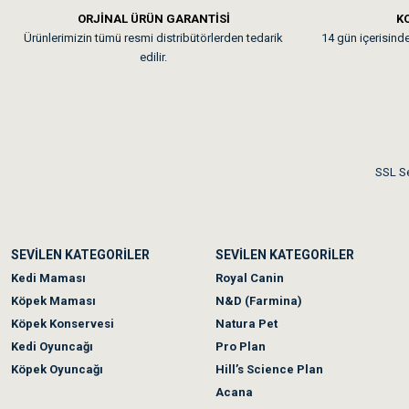
ORJİNAL ÜRÜN GARANTİSİ
KO
Ürünlerimizin tümü resmi distribütörlerden tedarik
14 gün içerisinde 
Kedilerim beğeniyorlar. Mem
edilir.
Me***** Ya******
Akşam verdiğim sipariş bir
SSL Se
Ka***** Ar******
SEVİLEN KATEGORİLER
SEVİLEN KATEGORİLER
Ufak bir sorun harici soru
Kedi Maması
Royal Canin
Köpek Maması
N&D (Farmina)
Köpek Konservesi
Natura Pet
Kedi Oyuncağı
Pro Plan
Köpek Oyuncağı
Hill’s Science Plan
Acana