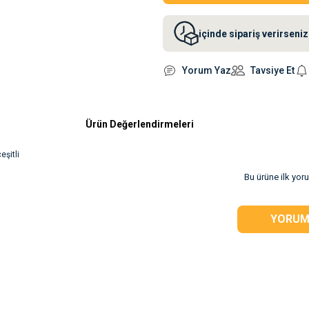
içinde sipariş verirsen
Yorum Yaz
Tavsiye Et
Ürün Değerlendirmeleri
eşitli
Bu ürüne ilk yor
rsiz gördüğünüz
YORUM