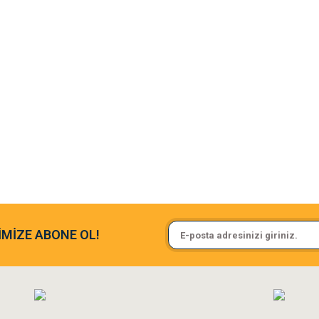
argo fimrasın da bir sorun yaşadım ve arkadaşlar çok hızlı bir şekil de
Sa**** On******
İMİZE ABONE OL!
ine ve paketlemesine bayıldım
Pamuk için aradığım tüm oyuncak
**