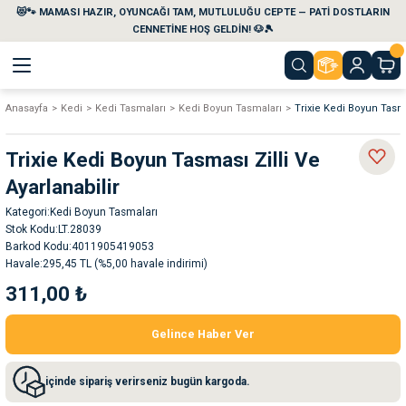
😻🐾 MAMASI HAZIR, OYUNCAĞI TAM, MUTLULUĞU CEPTE — PATİ DOSTLARIN
Geri Dön
Geri Dön
Geri Dön
Geri Dön
Geri Dön
Geri Dön
CENNETİNE HOŞ GELDİN! 🐶🎾
Anasayfa
Kedi
Kedi Tasmaları
Kedi Boyun Tasmaları
Trixie Kedi Boyun Tasmas
aları
maları
eri
emi
Trixie Kedi Boyun Tasması Zilli Ve
i
sleri
kvaryumları
Ayarlanabilir
Kategori
Kedi Boyun Tasmaları
e Temizlik Ürünleri
eleri
ı
suarları
Stok Kodu
LT.28039
Barkod Kodu
4011905419053
rları
leri
ler
ğı
Havale
295,45 TL (%5,00 havale indirimi)
311,00 ₺
ları
rünleri
ları
Gelince Haber Ver
rı
maları
rı
suarları
içinde sipariş verirseniz bugün kargoda.
nleri
rünleri
ğı