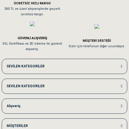
ÜCRETSİZ HIZLI KARGO
Sa**** On******
350 TL ve üzeri alışverişlerde geçerli
ücretsiz kargo.
Pamuk için aradığım tüm oyuncaklar mevcut
Em**** Ha****** Ka******
GÜVENLİ ALIŞVERİŞ
MÜŞTERİ DESTEĞİ
SSL Sertifikası ve 3D ödeme ile güvenli
Kedilerim beğeniyorlar. Memnunuz. Uygun fiyatta olması iyi.
Sizin için telefonun diğer ucundayız.
alışveriş.
Me***** Ya******
SEVİLEN KATEGORİLER
Akşam verdiğim sipariş bir sonraki gün elime ulaştı. Jack russell köpeğim se
SEVİLEN KATEGORİLER
Ka***** Ar******
Ufak bir sorun harici sorun olmadı sağolsunlar onuda hemen çözdüler
Alışveriş
MÜŞTERİLER