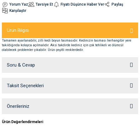
Yorum Yaz
Tavsiye Et
Fiyatı Düşünce Haber Ver
Paylaş
Karşılaştır
nleri
rünleri
manları
esuarları
Ürün Bilgisi
Tamamen ayarlanabilir, zilli kedi boyun tasmasıdır. Kedinizin tasması herhangibir yere
takıldığında kolayca açılmalıdır. Aksi takdirde kediniz için çok tehlikeli ve ölümcül
ntaları
otoru
olabilecek problemler çıkabilir. Ürün çeşitli renklerdedir.
arı
 Su Kabları
arı
Soru & Cevap
anları
Taksit Seçenekleri
Ürün hakkında henüz soru sorulmamış.
nları
Soru Sor
Önerileriniz
ları
 Kemikleri
Bu ürünün fiyat bilgisi, resim, ürün açıklamalarında ve diğer konularda
Ürün Değerlendirmeleri
yetersiz gördüğünüz noktaları öneri formunu kullanarak tarafımıza
iletebilirsiniz.
nleri
e Seyahat Ürünleri
Görüş ve önerileriniz için teşekkür ederiz.