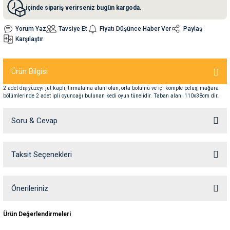
içinde sipariş verirseniz bugün kargoda.
nleri
rünleri
manları
esuarları
Yorum Yaz
Tavsiye Et
Fiyatı Düşünce Haber Ver
Paylaş
Karşılaştır
Ürün Bilgisi
ntaları
otoru
2 adet dış yüzeyi jut kaplı, tırmalama alanı olan, orta bölümü ve içi komple peluş, mağara
bölümlerinde 2 adet ipli oyuncağı bulunan kedi oyun tünelidir. Taban alanı 110x38cm dir.
arı
 Su Kabları
arı
Soru & Cevap
anları
Taksit Seçenekleri
Ürün hakkında henüz soru sorulmamış.
nları
ları
 Kemikleri
Soru Sor
Önerileriniz
Bu ürünün fiyat bilgisi, resim, ürün açıklamalarında ve diğer konularda
nleri
e Seyahat Ürünleri
Ürün Değerlendirmeleri
yetersiz gördüğünüz noktaları öneri formunu kullanarak tarafımıza
iletebilirsiniz.