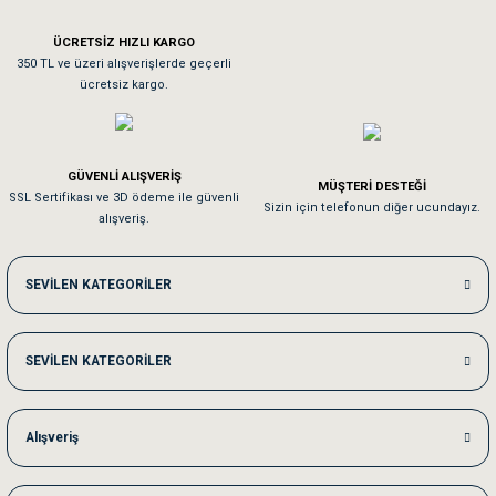
ÜCRETSİZ HIZLI KARGO
Sa**** On******
350 TL ve üzeri alışverişlerde geçerli
ücretsiz kargo.
Pamuk için aradığım tüm oyuncaklar mevcut
Em**** Ha****** Ka******
GÜVENLİ ALIŞVERİŞ
MÜŞTERİ DESTEĞİ
SSL Sertifikası ve 3D ödeme ile güvenli
Kedilerim beğeniyorlar. Memnunuz. Uygun fiyatta olması iyi.
Sizin için telefonun diğer ucundayız.
alışveriş.
Me***** Ya******
SEVİLEN KATEGORİLER
Akşam verdiğim sipariş bir sonraki gün elime ulaştı. Jack russell köpeğim se
SEVİLEN KATEGORİLER
Ka***** Ar******
Ufak bir sorun harici sorun olmadı sağolsunlar onuda hemen çözdüler
Alışveriş