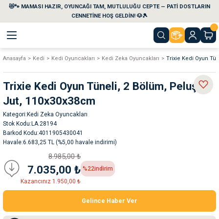
😻🐾 MAMASI HAZIR, OYUNCAĞI TAM, MUTLULUĞU CEPTE — PATİ DOSTLARIN
Geri Dön
Geri Dön
Geri Dön
Geri Dön
Geri Dön
Geri Dön
CENNETİNE HOŞ GELDİN! 🐶🎾
Anasayfa
Kedi
Kedi Oyuncakları
Kedi Zeka Oyuncakları
Trixie Kedi Oyun Tü
aları
maları
eri
emi
Trixie Kedi Oyun Tüneli, 2 Bölüm, Peluş ve
i
sleri
kvaryumları
Jut, 110x30x38cm
Kategori
Kedi Zeka Oyuncakları
e Temizlik Ürünleri
eleri
ı
suarları
Stok Kodu
LA.28194
Barkod Kodu
4011905430041
rları
leri
ler
ğı
Havale
6.683,25 TL (%5,00 havale indirimi)
8.985,00 ₺
ları
rünleri
ları
7.035,00 ₺
%22
indirim
Kazancınız 1.950,00 ₺
rı
maları
rı
suarları
Gelince Haber Ver
nleri
rünleri
ğı