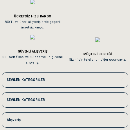
Tavşanım kafesinin kalitesine ve paketlemesine bayıldım
ÜCRETSİZ HIZLI KARGO
Sa**** On******
350 TL ve üzeri alışverişlerde geçerli
ücretsiz kargo.
Pamuk için aradığım tüm oyuncaklar mevcut
Em**** Ha****** Ka******
GÜVENLİ ALIŞVERİŞ
MÜŞTERİ DESTEĞİ
SSL Sertifikası ve 3D ödeme ile güvenli
Kedilerim beğeniyorlar. Memnunuz. Uygun fiyatta olması iyi.
Sizin için telefonun diğer ucundayız.
alışveriş.
Me***** Ya******
SEVİLEN KATEGORİLER
Akşam verdiğim sipariş bir sonraki gün elime ulaştı. Jack russell köpeğim se
SEVİLEN KATEGORİLER
Ka***** Ar******
Ufak bir sorun harici sorun olmadı sağolsunlar onuda hemen çözdüler
Alışveriş