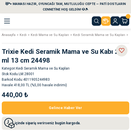
😻🐾 MAMASI HAZIR, OYUNCAĞI TAM, MUTLULUĞU CEPTE — PATİ DOSTLARIN
Geri Dön
Geri Dön
Geri Dön
Geri Dön
Geri Dön
Geri Dön
CENNETİNE HOŞ GELDİN! 🐶🎾
Anasayfa
Kedi
Kedi Mama ve Su Kapları
Kedi Seramik Mama ve Su Kapları
T
aları
maları
eri
emi
Trixie Kedi Seramik Mama ve Su Kabı 200
i
sleri
kvaryumları
ml 13 cm 24498
Kategori
Kedi Seramik Mama ve Su Kapları
e Temizlik Ürünleri
eleri
ı
suarları
Stok Kodu
LM.28001
Barkod Kodu
4011905244983
rları
leri
ler
ğı
Havale
418,00 TL (%5,00 havale indirimi)
440,00 ₺
ları
rünleri
ları
Gelince Haber Ver
rı
maları
rı
suarları
içinde sipariş verirseniz bugün kargoda.
nleri
rünleri
ğı