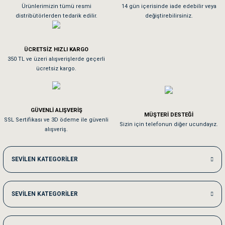
As**** Tu******
Ürünlerimizin tümü resmi
14 gün içerisinde iade edebilir veya
distribütörlerden tedarik edilir.
değiştirebilirsiniz.
Tavşanım kafesinin kalitesine ve paketlemesine bayıldım
ÜCRETSİZ HIZLI KARGO
Sa**** On******
350 TL ve üzeri alışverişlerde geçerli
ücretsiz kargo.
Pamuk için aradığım tüm oyuncaklar mevcut
Em**** Ha****** Ka******
GÜVENLİ ALIŞVERİŞ
MÜŞTERİ DESTEĞİ
SSL Sertifikası ve 3D ödeme ile güvenli
Kedilerim beğeniyorlar. Memnunuz. Uygun fiyatta olması iyi.
Sizin için telefonun diğer ucundayız.
alışveriş.
Me***** Ya******
SEVİLEN KATEGORİLER
Akşam verdiğim sipariş bir sonraki gün elime ulaştı. Jack russell köpeğim se
SEVİLEN KATEGORİLER
Ka***** Ar******
Ufak bir sorun harici sorun olmadı sağolsunlar onuda hemen çözdüler