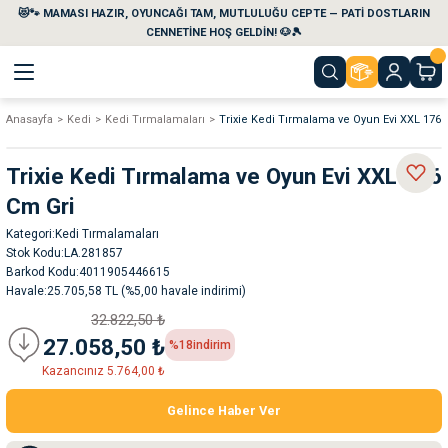
😻🐾 MAMASI HAZIR, OYUNCAĞI TAM, MUTLULUĞU CEPTE — PATİ DOSTLARIN
Geri Dön
Geri Dön
Geri Dön
Geri Dön
Geri Dön
Geri Dön
CENNETİNE HOŞ GELDİN! 🐶🎾
Anasayfa
Kedi
Kedi Tırmalamaları
Trixie Kedi Tırmalama ve Oyun Evi XXL 176
aları
maları
eri
emi
Trixie Kedi Tırmalama ve Oyun Evi XXL 176
i
sleri
kvaryumları
Cm Gri
Kategori
Kedi Tırmalamaları
e Temizlik Ürünleri
eleri
ı
suarları
Stok Kodu
LA.281857
Barkod Kodu
4011905446615
rları
leri
ler
ğı
Havale
25.705,58 TL (%5,00 havale indirimi)
32.822,50 ₺
ları
rünleri
ları
27.058,50 ₺
%18
indirim
Kazancınız 5.764,00 ₺
rı
maları
rı
suarları
Gelince Haber Ver
nleri
rünleri
ğı