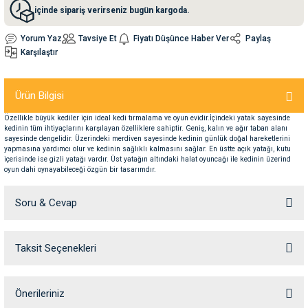
içinde sipariş verirseniz bugün kargoda.
nleri
rünleri
manları
esuarları
Yorum Yaz
Tavsiye Et
Fiyatı Düşünce Haber Ver
Paylaş
Karşılaştır
Ürün Bilgisi
ntaları
otoru
Özellikle büyük kediler için ideal kedi tırmalama ve oyun evidir.İçindeki yatak sayesinde
kedinin tüm ihtiyaçlarını karşılayan özelliklere sahiptir. Geniş, kalın ve ağır taban alanı
sayesinde dengelidir. Üzerindeki merdiven sayesinde kedinin günlük doğal hareketlerini
arı
 Su Kabları
arı
yapmasına yardımcı olur ve kedinin sağlıklı kalmasını sağlar. En üstte açık yatağı, kutu
içerisinde ise gizli yatağı vardır. Üst yatağın altındaki halat oyuncağı ile kedinin üzerind
oyun dahi oynayabileceği özgün bir tasarımdır.
anları
Soru & Cevap
nları
Taksit Seçenekleri
ları
 Kemikleri
Ürün hakkında henüz soru sorulmamış.
nleri
e Seyahat Ürünleri
Soru Sor
Önerileriniz