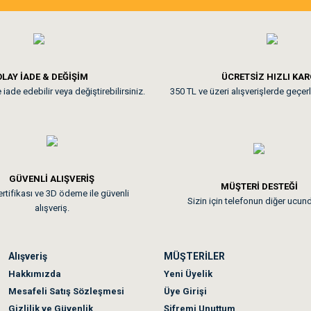
ine ve paketlemesine bayıldım
Pamuk için aradığım tüm oyuncak
**
LAY İADE & DEĞİŞİM
ÜCRETSİZ HIZLI KA
iade edebilir veya değiştirebilirsiniz.
350 TL ve üzeri alışverişlerde geçerl
nunuz. Uygun fiyatta olması iyi.
GÜVENLİ ALIŞVERİŞ
 sonraki gün elime ulaştı. Jack russell köpeğim severek yedi. Tüy dur
MÜŞTERİ DESTEĞİ
rtifikası ve 3D ödeme ile güvenli
Sizin için telefonun diğer ucun
alışveriş.
Alışveriş
MÜŞTERİLER
n olmadı sağolsunlar onuda hemen çözdüler
Hakkımızda
Yeni Üyelik
Mesafeli Satış Sözleşmesi
Üye Girişi
Gizlilik ve Güvenlik
Şifremi Unuttum