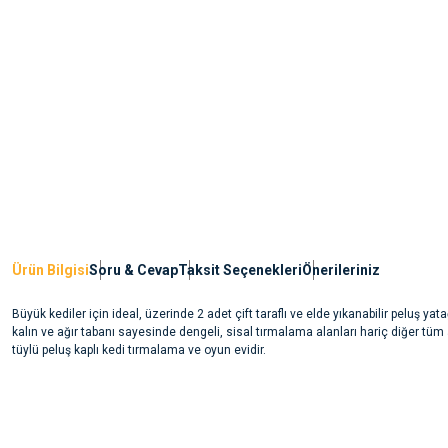
Ürün Bilgisi
Soru & Cevap
Taksit Seçenekleri
Önerileriniz
Büyük kediler için ideal, üzerinde 2 adet çift taraflı ve elde yıkanabilir peluş yata
kalın ve ağır tabanı sayesinde dengeli, sisal tırmalama alanları hariç diğer tüm
tüylü peluş kaplı kedi tırmalama ve oyun evidir.
Bu ürünün fiyat bilgisi, resim, ürün açıklamalarında ve diğer konularda yete
noktaları öneri formunu kullanarak tarafımıza iletebilirsiniz.
Ürün hakkında henüz soru sorulmamış.
Görüş ve önerileriniz için teşekkür ederiz.