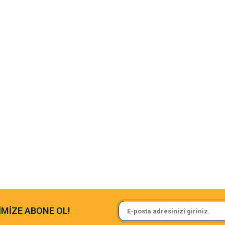
argo fimrasın da bir sorun yaşadım ve arkadaşlar çok hızlı bir şekil de
Sa**** On******
İMİZE ABONE OL!