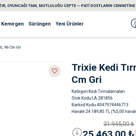
IR, OYUNCAĞI TAM, MUTLULUĞU CEPTE — PATİ DOSTLARIN CENNETİNE 
Kemirgen
Sürüngen
Yeni Ürünler
XL 96 Cm Gri
Trixie Kedi Tı
Cm Gri
Kategori
Kedi Tırmalamaları
Stok Kodu
LA.281856
Barkod Kodu
4047974446713
Havale
24.189,85 TL (%5,00 havale
31.945,00 ₺
25.463,00 ₺