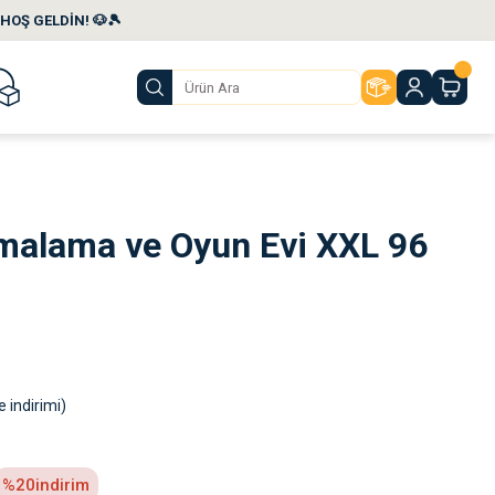
HOŞ GELDİN! 🐶🎾
rmalama ve Oyun Evi XXL 96
 indirimi)
%20
indirim