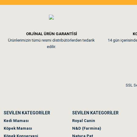
Tavşanım kafesinin kalites
Em**** Ha****** Ka****
ORJİNAL ÜRÜN GARANTİSİ
KO
Ürünlerimizin tümü resmi distribütörlerden tedarik
14 gün içerisinde 
Kedilerim beğeniyorlar. Mem
edilir.
Me***** Ya******
Akşam verdiğim sipariş bir
SSL Se
Ka***** Ar******
SEVİLEN KATEGORİLER
SEVİLEN KATEGORİLER
Ufak bir sorun harici soru
Kedi Maması
Royal Canin
Köpek Maması
N&D (Farmina)
Köpek Konservesi
Natura Pet