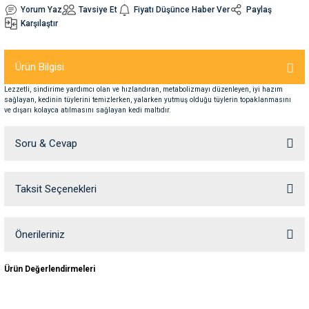
Yorum Yaz
Tavsiye Et
Fiyatı Düşünce Haber Ver
Paylaş
Karşılaştır
nleri
rünleri
manları
esuarları
Ürün Bilgisi
Lezzetli, sindirime yardımcı olan ve hızlandıran, metabolizmayı düzenleyen, iyi hazım
sağlayan, kedinin tüylerini temizlerken, yalarken yutmuş olduğu tüylerin topaklanmasını
ntaları
otoru
ve dışarı kolayca atılmasını sağlayan kedi maltıdır.
arı
 Su Kabları
arı
Soru & Cevap
anları
Taksit Seçenekleri
Ürün hakkında henüz soru sorulmamış.
nları
Soru Sor
Önerileriniz
ları
 Kemikleri
Bu ürünün fiyat bilgisi, resim, ürün açıklamalarında ve diğer konularda
Ürün Değerlendirmeleri
yetersiz gördüğünüz noktaları öneri formunu kullanarak tarafımıza
iletebilirsiniz.
nleri
e Seyahat Ürünleri
Görüş ve önerileriniz için teşekkür ederiz.