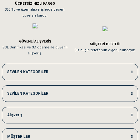
ÜCRETSİZ HIZLI KARGO
Sa**** On******
350 TL ve üzeri alışverişlerde geçerli
ücretsiz kargo.
Pamuk için aradığım tüm oyuncaklar mevcut
Em**** Ha****** Ka******
GÜVENLİ ALIŞVERİŞ
MÜŞTERİ DESTEĞİ
SSL Sertifikası ve 3D ödeme ile güvenli
Kedilerim beğeniyorlar. Memnunuz. Uygun fiyatta olması iyi.
Sizin için telefonun diğer ucundayız.
alışveriş.
Me***** Ya******
SEVİLEN KATEGORİLER
Akşam verdiğim sipariş bir sonraki gün elime ulaştı. Jack russell köpeğim se
SEVİLEN KATEGORİLER
Ka***** Ar******
Ufak bir sorun harici sorun olmadı sağolsunlar onuda hemen çözdüler
Alışveriş
MÜŞTERİLER