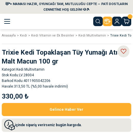
😻🐾 MAMASI HAZIR, OYUNCAĞI TAM, MUTLULUĞU CEPTE — PATİ DOSTLARIN
Geri Dön
Geri Dön
Geri Dön
Geri Dön
Geri Dön
Geri Dön
CENNETİNE HOŞ GELDİN! 🐶🎾
Anasayfa
Kedi
Kedi Vitamin ve Ek Besinler
Kedi Multivitamin
Trixie Kedi To
aları
maları
eri
emi
Trixie Kedi Topaklaşan Tüy Yumağı Atıcı
i
sleri
kvaryumları
Malt Macun 100 gr
Kategori
Kedi Multivitamin
e Temizlik Ürünleri
eleri
ı
suarları
Stok Kodu
LV.28004
Barkod Kodu
4011905042206
rları
leri
ler
ğı
Havale
313,50 TL (%5,00 havale indirimi)
330,00 ₺
ları
rünleri
ları
Gelince Haber Ver
rı
maları
rı
suarları
içinde sipariş verirseniz bugün kargoda.
nleri
rünleri
ğı