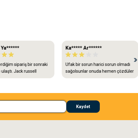
a******
Ka***** Ar******
ğim sipariş bir sonraki
Ufak bir sorun harici sorun olmadı
aştı. Jack russell
sağolsunlar onuda hemen çözdüler
erek yedi. Tüy
değişimi zamanla
 deneyimlerimi tekrar
ım
Kaydet