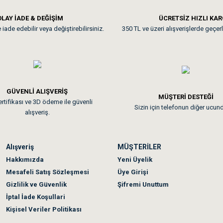
LAY İADE & DEĞİŞİM
ÜCRETSİZ HIZLI KA
iade edebilir veya değiştirebilirsiniz.
350 TL ve üzeri alışverişlerde geçerl
GÜVENLİ ALIŞVERİŞ
MÜŞTERİ DESTEĞİ
rtifikası ve 3D ödeme ile güvenli
Sizin için telefonun diğer ucun
alışveriş.
Alışveriş
MÜŞTERİLER
Hakkımızda
Yeni Üyelik
Mesafeli Satış Sözleşmesi
Üye Girişi
Gizlilik ve Güvenlik
Şifremi Unuttum
İptal İade Koşullari
Kişisel Veriler Politikası