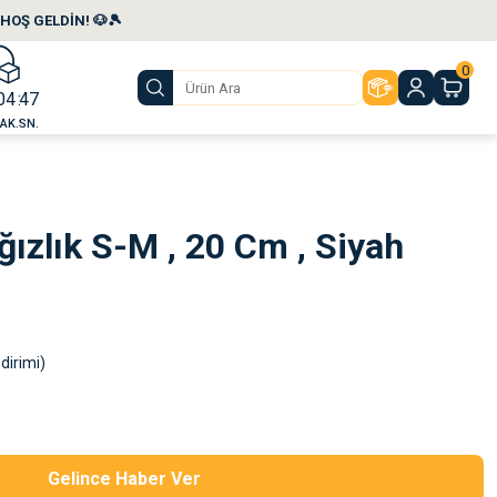
HOŞ GELDİN! 🐶🎾
0
04
47
AK.
SN.
ğızlık S-M , 20 Cm , Siyah
dirimi)
Gelince Haber Ver