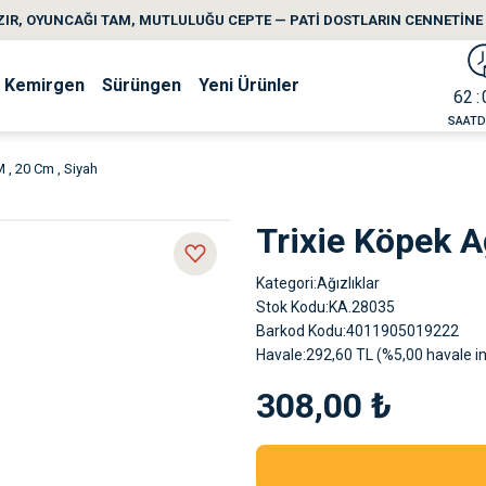
IR, OYUNCAĞI TAM, MUTLULUĞU CEPTE — PATİ DOSTLARIN CENNETİNE 
Kemirgen
Sürüngen
Yeni Ürünler
62
SAAT
D
M , 20 Cm , Siyah
Trixie Köpek A
Kategori
Ağızlıklar
Stok Kodu
KA.28035
Barkod Kodu
4011905019222
Havale
292,60 TL (%5,00 havale in
308,00 ₺