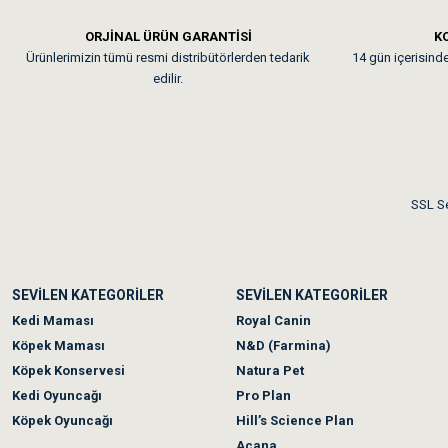
ORJİNAL ÜRÜN GARANTİSİ
KO
Ürünlerimizin tümü resmi distribütörlerden tedarik
14 gün içerisinde 
edilir.
SSL Se
SEVİLEN KATEGORİLER
SEVİLEN KATEGORİLER
Kedi Maması
Royal Canin
Köpek Maması
N&D (Farmina)
Köpek Konservesi
Natura Pet
Kedi Oyuncağı
Pro Plan
Köpek Oyuncağı
Hill’s Science Plan
Acana