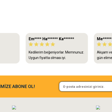
Em**** Ha****** Ka******
Me***** Y
Kedilerim beğeniyorlar. Memnunuz.
Akşam verdi
Uygun fiyatta olması iyi.
gün elime ul
köpeğim sev
durumunda 
gözlemleyip
paylaşacağ
İMİZE ABONE OL!