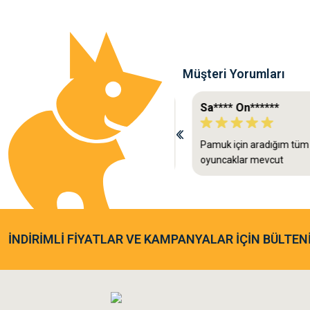
Ürün fiyatı diğer sitelerden daha pahalı.
Bu ürüne benzer farklı alternatifler olmalı.
Müşteri Yorumları
As**** Tu******
Sa**** On******
Gönder
Tavşanım kafesinin kalitesine ve
Pamuk için aradığım tüm
paketlemesine bayıldım
oyuncaklar mevcut
İNDİRİMLİ FİYATLAR VE KAMPANYALAR İÇİN BÜLTEN