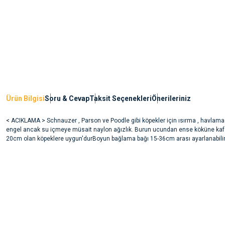
Ürün Bilgisi
Soru & Cevap
Taksit Seçenekleri
Önerileriniz
< ACIKLAMA > Schnauzer , Parson ve Poodle gibi köpekler için ısırma , havlam
engel ancak su içmeye müsait naylon ağızlık. Burun ucundan ense köküne ka
20cm olan köpeklere uygun'durBoyun bağlama bağı 15-36cm arası ayarlanabilir
Bu ürünün fiyat bilgisi, resim, ürün açıklamalarında ve diğer konularda yete
noktaları öneri formunu kullanarak tarafımıza iletebilirsiniz.
Ürün hakkında henüz soru sorulmamış.
Görüş ve önerileriniz için teşekkür ederiz.
Ürün resmi kalitesiz, bozuk veya görüntülenemiyor.
Soru Sor
Ürün açıklamasında eksik bilgiler bulunuyor.
Ürün bilgilerinde hatalar bulunuyor.