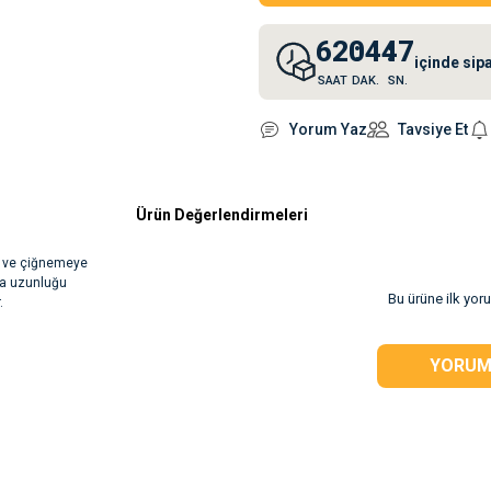
62
04
47
içinde sip
SAAT
DAK.
SN.
Yorum Yaz
Tavsiye Et
Ürün Değerlendirmeleri
a ve çiğnemeye
fa uzunluğu
Bu ürüne ilk yor
.
rsiz gördüğünüz
YORUM