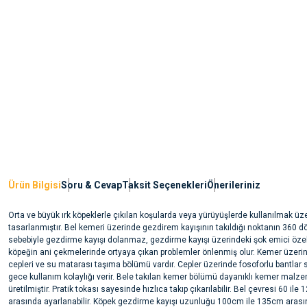
Ürün Bilgisi
Soru & Cevap
Taksit Seçenekleri
Önerileriniz
Orta ve büyük ırk köpeklerle çıkılan koşularda veya yürüyüşlerde kullanılmak üz
tasarlanmıştır. Bel kemeri üzerinde gezdirem kayışının takıldığı noktanın 360 
sebebiyle gezdirme kayışı dolanmaz, gezdirme kayışı üzerindeki şok emici öze
köpeğin ani çekmelerinde ortyaya çıkan problemler önlenmiş olur. Kemer üzerin
cepleri ve su matarası taşıma bölümü vardır. Cepler üzerinde fosoforlu bantlar
gece kullanım kolaylığı verir. Bele takılan kemer bölümü dayanıklı kemer mal
üretilmiştir. Pratik tokası sayesinde hızlıca takıp çıkarılabilir. Bel çevresi 60 ile
arasında ayarlanabilir. Köpek gezdirme kayışı uzunluğu 100cm ile 135cm aras