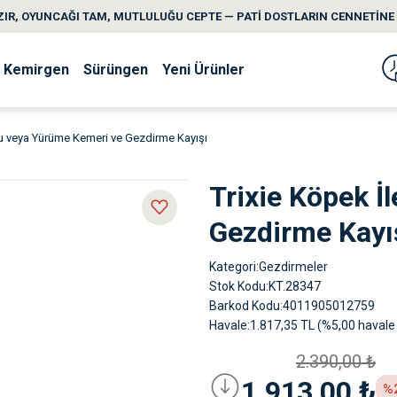
IR, OYUNCAĞI TAM, MUTLULUĞU CEPTE — PATİ DOSTLARIN CENNETİNE 
Kemirgen
Sürüngen
Yeni Ürünler
şu veya Yürüme Kemeri ve Gezdirme Kayışı
Trixie Köpek İ
Gezdirme Kayı
Kategori
Gezdirmeler
Stok Kodu
KT.28347
Barkod Kodu
4011905012759
Havale
1.817,35 TL (%5,00 havale 
2.390,00 ₺
1.913,00 ₺
%