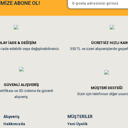
Sa**** On******
İMİZE ABONE OL!
ine ve paketlemesine bayıldım
Pamuk için aradığım tüm oyuncak
**
LAY İADE & DEĞİŞİM
ÜCRETSİZ HIZLI KA
iade edebilir veya değiştirebilirsiniz.
350 TL ve üzeri alışverişlerde geçerl
nunuz. Uygun fiyatta olması iyi.
GÜVENLİ ALIŞVERİŞ
 sonraki gün elime ulaştı. Jack russell köpeğim severek yedi. Tüy dur
MÜŞTERİ DESTEĞİ
rtifikası ve 3D ödeme ile güvenli
Sizin için telefonun diğer ucun
alışveriş.
Alışveriş
MÜŞTERİLER
n olmadı sağolsunlar onuda hemen çözdüler
Hakkımızda
Yeni Üyelik