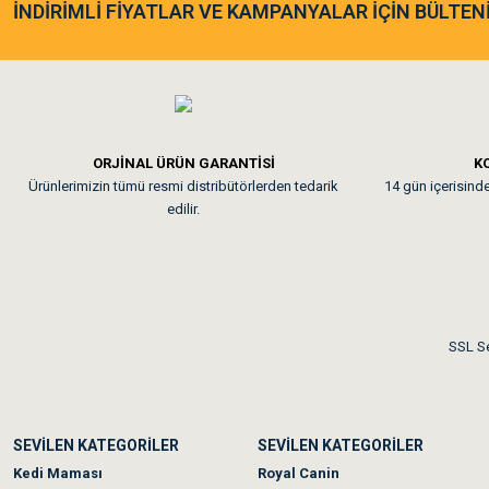
As**** Tu******
İNDİRİMLİ FİYATLAR VE KAMPANYALAR İÇİN BÜLTEN
Tavşanım kafesinin kalites
Em**** Ha****** Ka****
ORJİNAL ÜRÜN GARANTİSİ
KO
Ürünlerimizin tümü resmi distribütörlerden tedarik
14 gün içerisinde 
Kedilerim beğeniyorlar. Mem
edilir.
Me***** Ya******
Akşam verdiğim sipariş bir
SSL Se
Ka***** Ar******
SEVİLEN KATEGORİLER
SEVİLEN KATEGORİLER
Ufak bir sorun harici soru
Kedi Maması
Royal Canin