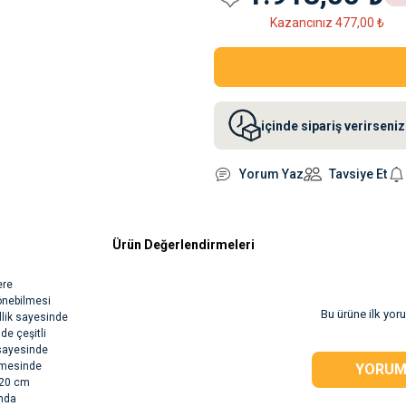
Kazancınız 477,00 ₺
içinde sipariş verirsen
Yorum Yaz
Tavsiye Et
Ürün Değerlendirmeleri
ere
dönebilmesi
Bu ürüne ilk yor
llik sayesinde
de çeşitli
 sayesinde
zemesinde
YORUM
 120 cm
ında