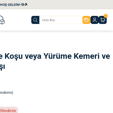
HOŞ GELDİN! 🐶🎾
le Koşu veya Yürüme Kemeri ve
şı
indirimi)
20
indirim