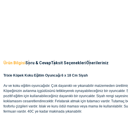
Ürün Bilgisi
Soru & Cevap
Taksit Seçenekleri
Önerileriniz
Trixie Köpek Koku Eğitim Oyuncağı 6 x 18 Cm Siyah
Av ve koku eğitim oyuncağıdır. Çok dayanıklı ve yıkanabilir malzemeden üretilmişt
Köpeğinizin avlanma içgüdüsünü tetikleyerek oynayabileceğiniz bir oyuncaktır. 
pozitif eğitim için kullanabileceğiniz dayanıklı bir oyuncaktır. Siyah rengi sayesi
koklamasını cesaretlendirecektir. Fırlatarak atmak için tutamacı vardır. Tutamaç
fosforlu çizgileri vardır. Islak ve kuru ödül maması veya mama ile kullanılabilir. 
fermuarı vardır. 40C ye kadar makinada yıkanabilir.
Bu ürünün fiyat bilgisi, resim, ürün açıklamalarında ve diğer konularda yete
noktaları öneri formunu kullanarak tarafımıza iletebilirsiniz.
Ürün hakkında henüz soru sorulmamış.
Görüş ve önerileriniz için teşekkür ederiz.