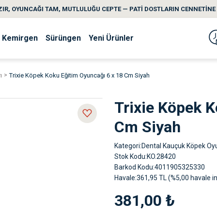
IR, OYUNCAĞI TAM, MUTLULUĞU CEPTE — PATİ DOSTLARIN CENNETİNE 
Kemirgen
Sürüngen
Yeni Ürünler
ı
Trixie Köpek Koku Eğitim Oyuncağı 6 x 18 Cm Siyah
Trixie Köpek K
Cm Siyah
Kategori
Dental Kauçuk Köpek Oyu
Stok Kodu
KO.28420
Barkod Kodu
4011905325330
Havale
361,95 TL (%5,00 havale in
381,00 ₺