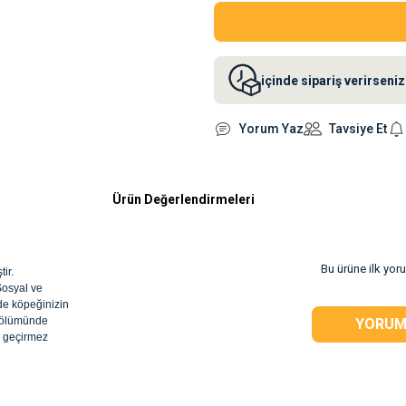
içinde sipariş verirsen
Yorum Yaz
Tavsiye Et
Ürün Değerlendirmeleri
Bu ürüne ilk yor
ir.
Sosyal ve
nde köpeğinizin
 bölümünde
YORUM
Su geçirmez
rsiz gördüğünüz