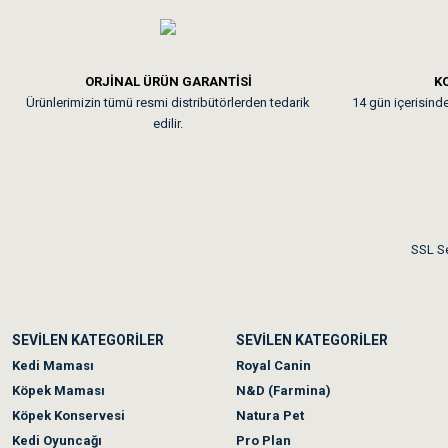
Em**** Ha****** Ka****
ORJİNAL ÜRÜN GARANTİSİ
KO
Ürünlerimizin tümü resmi distribütörlerden tedarik
14 gün içerisinde 
Kedilerim beğeniyorlar. Mem
edilir.
Me***** Ya******
Akşam verdiğim sipariş bir
SSL Se
Ka***** Ar******
SEVİLEN KATEGORİLER
SEVİLEN KATEGORİLER
Ufak bir sorun harici soru
Kedi Maması
Royal Canin
Köpek Maması
N&D (Farmina)
Köpek Konservesi
Natura Pet
Kedi Oyuncağı
Pro Plan