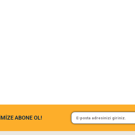
argo fimrasın da bir sorun yaşadım ve arkadaşlar çok hızlı bir şekil de
Sa**** On******
İMİZE ABONE OL!
ine ve paketlemesine bayıldım
Pamuk için aradığım tüm oyuncak