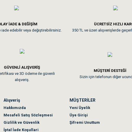
**
LAY İADE & DEĞİŞİM
ÜCRETSİZ HIZLI KA
iade edebilir veya değiştirebilirsiniz.
350 TL ve üzeri alışverişlerde geçerl
nunuz. Uygun fiyatta olması iyi.
GÜVENLİ ALIŞVERİŞ
 sonraki gün elime ulaştı. Jack russell köpeğim severek yedi. Tüy dur
MÜŞTERİ DESTEĞİ
rtifikası ve 3D ödeme ile güvenli
Sizin için telefonun diğer ucun
alışveriş.
Alışveriş
MÜŞTERİLER
n olmadı sağolsunlar onuda hemen çözdüler
Hakkımızda
Yeni Üyelik
Mesafeli Satış Sözleşmesi
Üye Girişi
Gizlilik ve Güvenlik
Şifremi Unuttum
İptal İade Koşullari