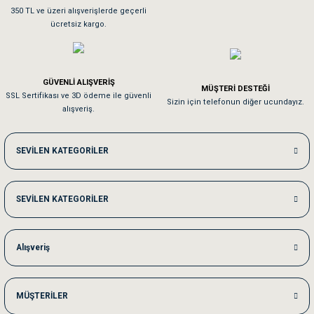
Sa**** On******
350 TL ve üzeri alışverişlerde geçerli
ücretsiz kargo.
Pamuk için aradığım tüm oyuncaklar mevcut
Em**** Ha****** Ka******
GÜVENLİ ALIŞVERİŞ
MÜŞTERİ DESTEĞİ
SSL Sertifikası ve 3D ödeme ile güvenli
Kedilerim beğeniyorlar. Memnunuz. Uygun fiyatta olması iyi.
Sizin için telefonun diğer ucundayız.
alışveriş.
Me***** Ya******
SEVİLEN KATEGORİLER
Akşam verdiğim sipariş bir sonraki gün elime ulaştı. Jack russell köpeğim se
SEVİLEN KATEGORİLER
Ka***** Ar******
Ufak bir sorun harici sorun olmadı sağolsunlar onuda hemen çözdüler
Alışveriş
MÜŞTERİLER