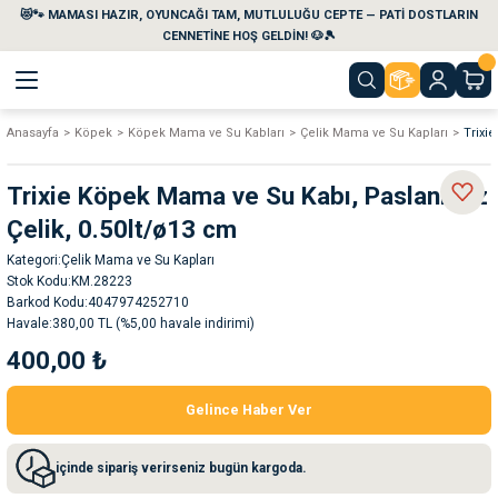
😻🐾 MAMASI HAZIR, OYUNCAĞI TAM, MUTLULUĞU CEPTE — PATİ DOSTLARIN
Geri Dön
Geri Dön
Geri Dön
Geri Dön
Geri Dön
Geri Dön
CENNETİNE HOŞ GELDİN! 🐶🎾
Anasayfa
Köpek
Köpek Mama ve Su Kabları
Çelik Mama ve Su Kapları
Trixi
aları
maları
eri
emi
Trixie Köpek Mama ve Su Kabı, Paslanmaz
i
sleri
kvaryumları
Çelik, 0.50lt/ø13 cm
Kategori
Çelik Mama ve Su Kapları
e Temizlik Ürünleri
eleri
ı
suarları
Stok Kodu
KM.28223
Barkod Kodu
4047974252710
rları
leri
ler
ğı
Havale
380,00 TL (%5,00 havale indirimi)
400,00 ₺
ları
rünleri
ları
Gelince Haber Ver
rı
maları
rı
suarları
içinde sipariş verirseniz bugün kargoda.
nleri
rünleri
ğı