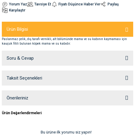
Yorum Yaz
Tavsiye Et
Fiyatı Düşünce Haber Ver
Paylaş
Karşılaştır
nleri
rünleri
manları
esuarları
Ürün Bilgisi
Paslanmaz çelik, dış tarafı vernikli, alt bölümünde mama ve su kabının kaymaması için
kauçuk fitili bulunan köpek mama ve su kabıdır.
ntaları
otoru
Soru & Cevap
arı
 Su Kabları
arı
anları
Taksit Seçenekleri
Ürün hakkında henüz soru sorulmamış.
nları
Soru Sor
Önerileriniz
Bu ürünün fiyat bilgisi, resim, ürün açıklamalarında ve diğer konularda
ları
 Kemikleri
Ürün Değerlendirmeleri
yetersiz gördüğünüz noktaları öneri formunu kullanarak tarafımıza
iletebilirsiniz.
nleri
e Seyahat Ürünleri
Görüş ve önerileriniz için teşekkür ederiz.
Bu ürüne ilk yorumu siz yapın!