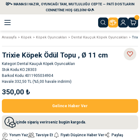
😻🐾 MAMASI HAZIR, OYUNCAĞI TAM, MUTLULUĞU CEPTE — PATİ DOSTLARIN
Geri Dön
Geri Dön
Geri Dön
Geri Dön
Geri Dön
Geri Dön
CENNETİNE HOŞ GELDİN! 🐶🎾
Anasayfa
Köpek
Köpek Oyuncakları
Dental Kauçuk Köpek Oyuncakları
Trix
aları
maları
eri
emi
Trixie Köpek Ödül Topu , Ø 11 cm
i
sleri
kvaryumları
Kategori
Dental Kauçuk Köpek Oyuncakları
Stok Kodu
KO.28303
e Temizlik Ürünleri
eleri
ı
suarları
Barkod Kodu
4011905034904
Havale
332,50 TL (%5,00 havale indirimi)
350,00 ₺
rları
leri
ler
ğı
Gelince Haber Ver
ları
rünleri
ları
içinde sipariş verirseniz bugün kargoda.
rı
maları
rı
suarları
Yorum Yaz
Tavsiye Et
Fiyatı Düşünce Haber Ver
Paylaş
nleri
rünleri
ğı