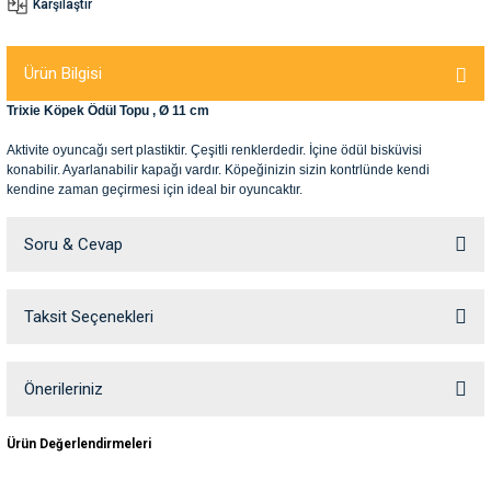
Karşılaştır
nleri
rünleri
manları
esuarları
Ürün Bilgisi
Trixie Köpek Ödül Topu , Ø 11 cm
Aktivite oyuncağı sert plastiktir. Çeşitli renklerdedir. İçine ödül bisküvisi
ntaları
otoru
konabilir. Ayarlanabilir kapağı vardır. Köpeğinizin sizin kontrlünde kendi
kendine zaman geçirmesi için ideal bir oyuncaktır.
arı
 Su Kabları
arı
Soru & Cevap
anları
Taksit Seçenekleri
Ürün hakkında henüz soru sorulmamış.
nları
Soru Sor
Önerileriniz
ları
 Kemikleri
Bu ürünün fiyat bilgisi, resim, ürün açıklamalarında ve diğer konularda
Ürün Değerlendirmeleri
yetersiz gördüğünüz noktaları öneri formunu kullanarak tarafımıza
nleri
e Seyahat Ürünleri
iletebilirsiniz.
Görüş ve önerileriniz için teşekkür ederiz.