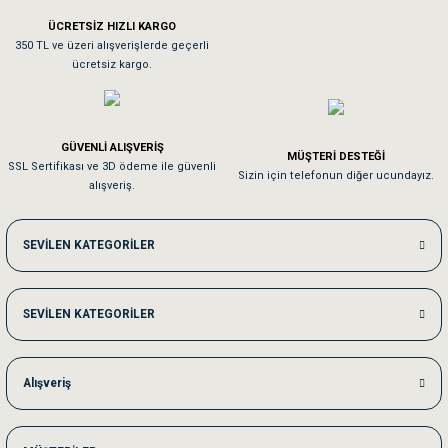
ÜCRETSİZ HIZLI KARGO
Sa**** On******
350 TL ve üzeri alışverişlerde geçerli
ücretsiz kargo.
Pamuk için aradığım tüm oyuncaklar mevcut
Em**** Ha****** Ka******
GÜVENLİ ALIŞVERİŞ
MÜŞTERİ DESTEĞİ
SSL Sertifikası ve 3D ödeme ile güvenli
Kedilerim beğeniyorlar. Memnunuz. Uygun fiyatta olması iyi.
Sizin için telefonun diğer ucundayız.
alışveriş.
Me***** Ya******
SEVİLEN KATEGORİLER
Akşam verdiğim sipariş bir sonraki gün elime ulaştı. Jack russell köpeğim se
SEVİLEN KATEGORİLER
Ka***** Ar******
Ufak bir sorun harici sorun olmadı sağolsunlar onuda hemen çözdüler
Alışveriş