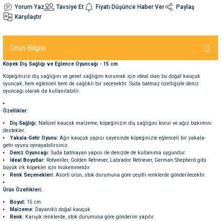
Yorum Yaz
Tavsiye Et
Fiyatı Düşünce Haber Ver
Paylaş
Karşılaştır
nleri
rünleri
manları
esuarları
Ürün Bilgisi
Köpek Diş Sağlığı ve Eğlence Oyuncağı - 15 cm
ntaları
otoru
Köpeğinizin diş sağlığını ve genel sağlığını korumak için ideal olan bu doğal kauçuk
oyuncak, hem eğlenceli hem de sağlıklı bir seçenektir. Suda batmaz özelliğiyle deniz
oyuncağı olarak da kullanılabilir.
arı
 Su Kabları
arı
Özellikler:
Diş Sağlığı:
Natürel kauçuk malzeme, köpeğinizin diş sağlığını korur ve ağız bakımını
anları
destekler.
Yakala-Getir Oyunu:
Ağır kauçuk yapısı sayesinde köpeğinizle eğlenceli bir yakala-
getir oyunu oynayabilirsiniz.
nları
Deniz Oyuncağı:
Suda batmayan yapısı ile denizde de kullanıma uygundur.
İdeal Boyutlar:
Rotweiller, Golden Retriever, Labrador Retriever, German Shepherd gibi
büyük ırk köpekler için mükemmeldir.
Renk Seçenekleri:
Asorti ürün, stok durumuna göre çeşitli renklerde gönderilecektir.
ları
 Kemikleri
Ürün Özellikleri:
Boyut:
15 cm
nleri
e Seyahat Ürünleri
Malzeme:
Dayanıklı doğal kauçuk
Renk:
Karışık renklerde, stok durumuna göre gönderim yapılır.