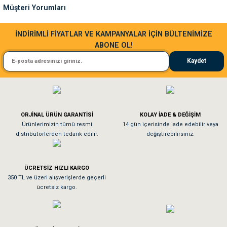
Müşteri Yorumları
Bu ürüne benzer farklı alternatifler olmalı.
Sa**** Ta******
İNDİRİMLİ FİYATLAR VE KAMPANYALAR İÇİN BÜLTENİMİZE
ABONE OL!
Kedim taze mamaya bayıldı kargo fimrasın da bir sorun yaşadım ve arkadaşlar ço
Kaydet
El**** Ek******
Gönder
Köpeğim bayıldı hediyeler için teşekkürler
ORJİNAL ÜRÜN GARANTİSİ
KOLAY İADE & DEĞİŞİM
As**** Tu******
Ürünlerimizin tümü resmi
14 gün içerisinde iade edebilir veya
distribütörlerden tedarik edilir.
değiştirebilirsiniz.
Tavşanım kafesinin kalitesine ve paketlemesine bayıldım
ÜCRETSİZ HIZLI KARGO
Sa**** On******
350 TL ve üzeri alışverişlerde geçerli
ücretsiz kargo.
Pamuk için aradığım tüm oyuncaklar mevcut
Em**** Ha****** Ka******