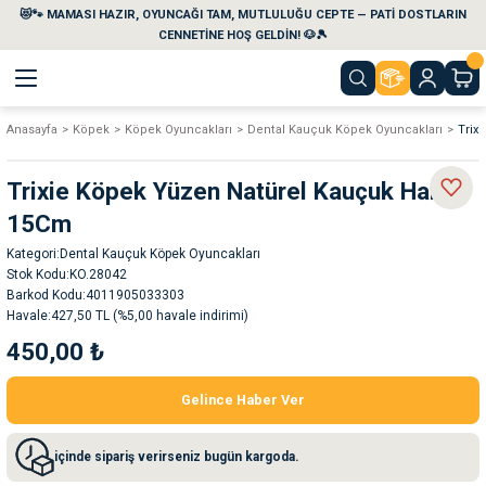
😻🐾 MAMASI HAZIR, OYUNCAĞI TAM, MUTLULUĞU CEPTE — PATİ DOSTLARIN
Geri Dön
Geri Dön
Geri Dön
Geri Dön
Geri Dön
Geri Dön
CENNETİNE HOŞ GELDİN! 🐶🎾
Anasayfa
Köpek
Köpek Oyuncakları
Dental Kauçuk Köpek Oyuncakları
Trix
aları
maları
eri
emi
Trixie Köpek Yüzen Natürel Kauçuk Halka
i
sleri
kvaryumları
15Cm
Kategori
Dental Kauçuk Köpek Oyuncakları
e Temizlik Ürünleri
eleri
ı
suarları
Stok Kodu
KO.28042
Barkod Kodu
4011905033303
rları
leri
ler
ğı
Havale
427,50 TL (%5,00 havale indirimi)
450,00 ₺
ları
rünleri
ları
Gelince Haber Ver
rı
maları
rı
suarları
içinde sipariş verirseniz bugün kargoda.
nleri
rünleri
ğı