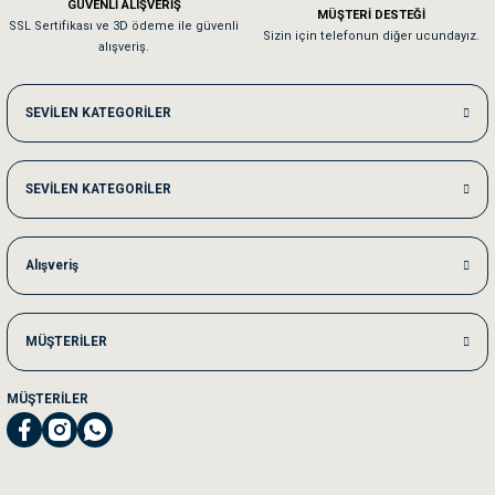
GÜVENLİ ALIŞVERİŞ
MÜŞTERİ DESTEĞİ
SSL Sertifikası ve 3D ödeme ile güvenli
Kedilerim beğeniyorlar. Memnunuz. Uygun fiyatta olması iyi.
Sizin için telefonun diğer ucundayız.
alışveriş.
Me***** Ya******
SEVİLEN KATEGORİLER
Akşam verdiğim sipariş bir sonraki gün elime ulaştı. Jack russell köpeğim se
SEVİLEN KATEGORİLER
Ka***** Ar******
Ufak bir sorun harici sorun olmadı sağolsunlar onuda hemen çözdüler
Alışveriş
MÜŞTERİLER
MÜŞTERİLER