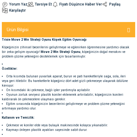
Yorum Yaz
Tavsiye Et
Fiyatı Düşünce Haber Ver
Paylaş
Karşılaştır
nleri
rünleri
manları
esuarları
Ürün Bilgisi
Trixie Move 2 Win Strateji Oyunu Köpek Eğitim Oyuncağı
ntaları
otoru
Köpeğinizin zihinsel becerilerini geliştirmeye ve eğlenirken öğrenmesine yardımcı olacak
bir zeka gelişim oyuncağı!
Move 2 Win Strateji Oyunu
, köpeğinizin doğal merakını ve
problem çözme yeteneğini desteklemek için tasarlanmıştır.
arı
 Su Kabları
arı
Özellikler:
Orta kısımda bulunan yuvarlak aparat, burun ve pati hareketleriyle sağa, sola, ileri
anları
veya geri itilebilir. Bu hareketlerle köpeğiniz dört adet gizli çekmeceye ulaşarak ödülüne
kavuşur.
Ön kısımdaki iki çekmece, bağlı ipler yardımıyla açılabilir.
nları
Oyunun zorluk seviyesi plastik koniler eklenerek artırılabilir; köpeğinizin konileri
kaldırarak ön çekmecelere ulaşması gerekir.
Eğitim sırasında köpeğinizin becerilerini geliştirmeye ve problem çözme yeteneğini
artırmaya yardımcı olur.
ları
 Kemikleri
Kullanım ve Temizlik:
Çekmece ve koniler elde veya bulaşık makinesinde kolayca yıkanabilir.
nleri
e Seyahat Ürünleri
Kaymayı önleyen plastik ayakları sayesinde sabit durur.