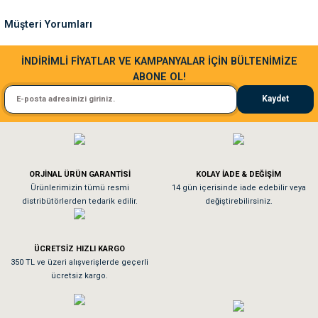
Ürün fiyatı diğer sitelerden daha pahalı.
Müşteri Yorumları
Bu ürüne benzer farklı alternatifler olmalı.
Sa**** Ta******
İNDİRİMLİ FİYATLAR VE KAMPANYALAR İÇİN BÜLTENİMİZE
ABONE OL!
Kedim taze mamaya bayıldı kargo fimrasın da bir sorun yaşadım ve arkadaşlar ço
Kaydet
El**** Ek******
Gönder
Köpeğim bayıldı hediyeler için teşekkürler
ORJİNAL ÜRÜN GARANTİSİ
KOLAY İADE & DEĞİŞİM
As**** Tu******
Ürünlerimizin tümü resmi
14 gün içerisinde iade edebilir veya
distribütörlerden tedarik edilir.
değiştirebilirsiniz.
Tavşanım kafesinin kalitesine ve paketlemesine bayıldım
ÜCRETSİZ HIZLI KARGO
Sa**** On******
350 TL ve üzeri alışverişlerde geçerli
ücretsiz kargo.
Pamuk için aradığım tüm oyuncaklar mevcut