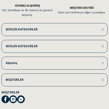
Em**** Ha****** Ka******
GÜVENLİ ALIŞVERİŞ
MÜŞTERİ DESTEĞİ
SSL Sertifikası ve 3D ödeme ile güvenli
Kedilerim beğeniyorlar. Memnunuz. Uygun fiyatta olması iyi.
Sizin için telefonun diğer ucundayız.
alışveriş.
Me***** Ya******
SEVİLEN KATEGORİLER
Akşam verdiğim sipariş bir sonraki gün elime ulaştı. Jack russell köpeğim se
SEVİLEN KATEGORİLER
Ka***** Ar******
Ufak bir sorun harici sorun olmadı sağolsunlar onuda hemen çözdüler
Alışveriş
MÜŞTERİLER
MÜŞTERİLER