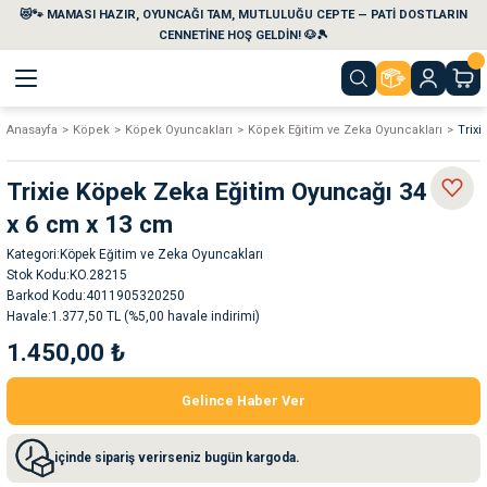
😻🐾 MAMASI HAZIR, OYUNCAĞI TAM, MUTLULUĞU CEPTE — PATİ DOSTLARIN
Geri Dön
Geri Dön
Geri Dön
Geri Dön
Geri Dön
Geri Dön
CENNETİNE HOŞ GELDİN! 🐶🎾
Anasayfa
Köpek
Köpek Oyuncakları
Köpek Eğitim ve Zeka Oyuncakları
Trix
aları
maları
eri
emi
Trixie Köpek Zeka Eğitim Oyuncağı 34 cm
i
sleri
kvaryumları
x 6 cm x 13 cm
Kategori
Köpek Eğitim ve Zeka Oyuncakları
e Temizlik Ürünleri
eleri
ı
suarları
Stok Kodu
KO.28215
Barkod Kodu
4011905320250
rları
leri
ler
ğı
Havale
1.377,50 TL (%5,00 havale indirimi)
1.450,00 ₺
ları
rünleri
ları
Gelince Haber Ver
rı
maları
rı
suarları
içinde sipariş verirseniz bugün kargoda.
nleri
rünleri
ğı