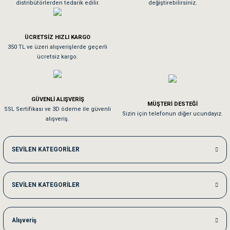
distribütörlerden tedarik edilir.
değiştirebilirsiniz.
Tavşanım kafesinin kalitesine ve paketlemesine bayıldım
ÜCRETSİZ HIZLI KARGO
Sa**** On******
350 TL ve üzeri alışverişlerde geçerli
ücretsiz kargo.
Pamuk için aradığım tüm oyuncaklar mevcut
Em**** Ha****** Ka******
GÜVENLİ ALIŞVERİŞ
MÜŞTERİ DESTEĞİ
SSL Sertifikası ve 3D ödeme ile güvenli
Kedilerim beğeniyorlar. Memnunuz. Uygun fiyatta olması iyi.
Sizin için telefonun diğer ucundayız.
alışveriş.
Me***** Ya******
SEVİLEN KATEGORİLER
Akşam verdiğim sipariş bir sonraki gün elime ulaştı. Jack russell köpeğim se
SEVİLEN KATEGORİLER
Ka***** Ar******
Ufak bir sorun harici sorun olmadı sağolsunlar onuda hemen çözdüler
Alışveriş