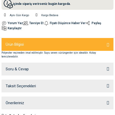
içinde sipariş verirseniz bugün kargoda.
nleri
rünleri
manları
esuarları
Aynı Gün Kargo
Kargo Bedava
Yorum Yaz
Tavsiye Et
Fiyatı Düşünce Haber Ver
Paylaş
Karşılaştır
ntaları
otoru
Ürün Bilgisi
arı
 Su Kabları
arı
Polyester reçineden imal edilmiştir. Suyu seven sürüngenler için idealdir. Kolay
temizlenebilir.
anları
Soru & Cevap
nları
Taksit Seçenekleri
Ürün hakkında henüz soru sorulmamış.
ları
 Kemikleri
Soru Sor
Önerileriniz
nleri
e Seyahat Ürünleri
Bu ürünün fiyat bilgisi, resim, ürün açıklamalarında ve diğer konularda