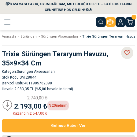
😻🐾 MAMASI HAZIR, OYUNCAĞI TAM, MUTLULUĞU CEPTE — PATİ DOSTLARIN
Geri Dön
Geri Dön
Geri Dön
Geri Dön
Geri Dön
Geri Dön
CENNETİNE HOŞ GELDİN! 🐶🎾
Anasayfa
Sürüngen
Sürüngen Aksesuarları
Trixie Sürüngen Teraryum Havuz
aları
maları
eri
emi
Trixie Sürüngen Teraryum Havuzu,
i
sleri
kvaryumları
35×9×34 Cm
Kategori
Sürüngen Aksesuarları
e Temizlik Ürünleri
eleri
ı
suarları
Stok Kodu
SM.28044
Barkod Kodu
4011905762098
rları
leri
ler
ğı
Havale
2.083,35 TL (%5,00 havale indirimi)
2.740,00 ₺
ları
rünleri
ları
2.193,00 ₺
%20
indirim
Kazancınız 547,00 ₺
rı
maları
rı
suarları
Gelince Haber Ver
nleri
rünleri
ğı