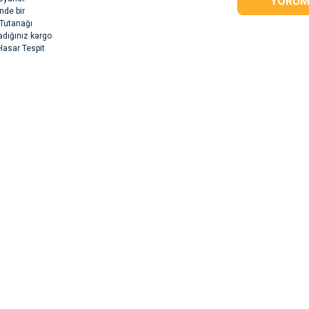
YORUM
nde bir
 Tutanağı
adığınız kargo
 Hasar Tespit
rsiz gördüğünüz