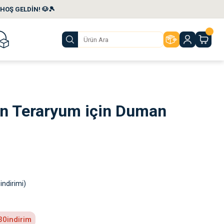
HOŞ GELDİN! 🐶🎾
en Teraryum için Duman
indirimi)
30
indirim