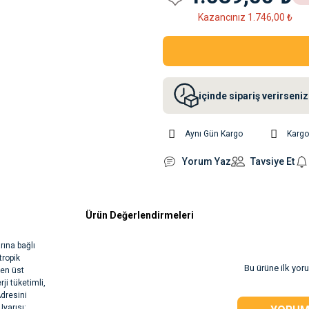
Kazancınız 1.746,00 ₺
içinde sipariş verirsen
Aynı Gün Kargo
Karg
Yorum Yaz
Tavsiye Et
Ürün Değerlendirmeleri
rına bağlı
tropik
Bu ürüne ilk yor
 en üst
ji tüketimli,
Adresini
yarısı: