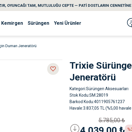
IR, OYUNCAĞI TAM, MUTLULUĞU CEPTE — PATİ DOSTLARIN CENNETİNE 
Kemirgen
Sürüngen
Yeni Ürünler
için Duman Jeneratörü
Trixie Sürüng
Jeneratörü
Kategori
Sürüngen Aksesuarları
Stok Kodu
SM.28019
Barkod Kodu
4011905761237
Havale
3.837,05 TL (%5,00 havale 
5.785,00 ₺
4.039,00 ₺
%