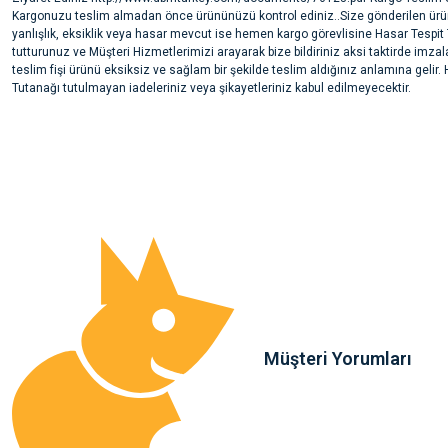
Kargonuzu teslim almadan önce ürününüzü kontrol ediniz..Size gönderilen ürü
yanlışlık, eksiklik veya hasar mevcut ise hemen kargo görevlisine Hasar Tespit
tutturunuz ve Müşteri Hizmetlerimizi arayarak bize bildiriniz aksi taktirde imzal
teslim fişi ürünü eksiksiz ve sağlam bir şekilde teslim aldığınız anlamına gelir.
Tutanağı tutulmayan iadeleriniz veya şikayetleriniz kabul edilmeyecektir.
Bu ürünün fiyat bilgisi, resim, ürün açıklamalarında ve diğer konularda yete
noktaları öneri formunu kullanarak tarafımıza iletebilirsiniz.
Ürün hakkında henüz soru sorulmamış.
Görüş ve önerileriniz için teşekkür ederiz.
Ürün resmi kalitesiz, bozuk veya görüntülenemiyor.
Soru Sor
Ürün açıklamasında eksik bilgiler bulunuyor.
Ürün bilgilerinde hatalar bulunuyor.
Ürün fiyatı diğer sitelerden daha pahalı.
Bu ürüne benzer farklı alternatifler olmalı.
Müşteri Yorumları
Sa**** Ta******
Gönder