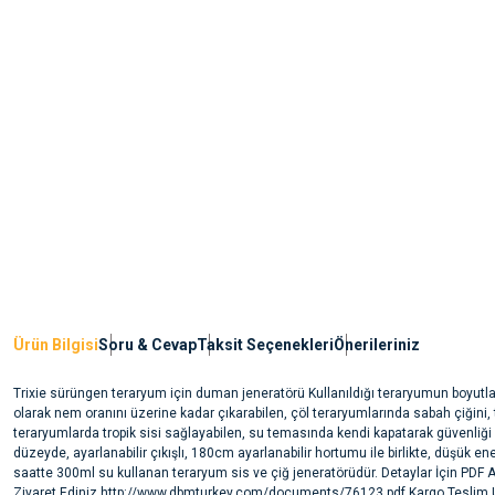
Ürün Bilgisi
Soru & Cevap
Taksit Seçenekleri
Önerileriniz
Trixie sürüngen teraryum için duman jeneratörü Kullanıldığı teraryumun boyutla
olarak nem oranını üzerine kadar çıkarabilen, çöl teraryumlarında sabah çiğini, 
teraryumlarda tropik sisi sağlayabilen, su temasında kendi kapatarak güvenliği
düzeyde, ayarlanabilir çıkışlı, 180cm ayarlanabilir hortumu ile birlikte, düşük ener
saatte 300ml su kullanan teraryum sis ve çiğ jeneratörüdür. Detaylar İçin PDF 
Ziyaret Ediniz http://www.dbmturkey.com/documents/76123.pdf Kargo Teslim U