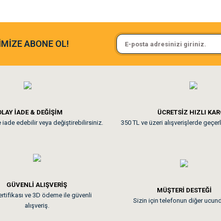
argo fimrasın da bir sorun yaşadım ve arkadaşlar çok hızlı bir şekil de
Sa**** On******
İMİZE ABONE OL!
ine ve paketlemesine bayıldım
Pamuk için aradığım tüm oyuncak
**
LAY İADE & DEĞİŞİM
ÜCRETSİZ HIZLI KA
iade edebilir veya değiştirebilirsiniz.
350 TL ve üzeri alışverişlerde geçerl
nunuz. Uygun fiyatta olması iyi.
GÜVENLİ ALIŞVERİŞ
 sonraki gün elime ulaştı. Jack russell köpeğim severek yedi. Tüy dur
MÜŞTERİ DESTEĞİ
rtifikası ve 3D ödeme ile güvenli
Sizin için telefonun diğer ucun
alışveriş.