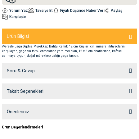
Yorum Yaz
Tavsiye Et
Fiyatı Düşünce Haber Ver
Paylaş
nleri
rünleri
manları
esuarları
Karşılaştır
Ürün Bilgisi
?Versele Laga Sephia Mürekkep Balığı Kemik 12 cm Kuşlar için, mineral ihtiyaçlarını
ntaları
otoru
karşılayan, gaganın törpülenmesinde yardımcı olan, 12 x 5 cm ebatlarında, kafese
asılmaya uygun, doğal mürekkep balığı gaga taşıdır.
arı
 Su Kabları
arı
Soru & Cevap
anları
Taksit Seçenekleri
Ürün hakkında henüz soru sorulmamış.
nları
Soru Sor
Önerileriniz
ları
 Kemikleri
Bu ürünün fiyat bilgisi, resim, ürün açıklamalarında ve diğer konularda
Ürün Değerlendirmeleri
nleri
e Seyahat Ürünleri
yetersiz gördüğünüz noktaları öneri formunu kullanarak tarafımıza
iletebilirsiniz.