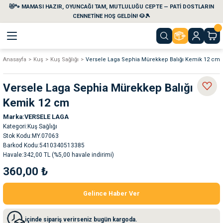
😻🐾 MAMASI HAZIR, OYUNCAĞI TAM, MUTLULUĞU CEPTE — PATİ DOSTLARIN
Geri Dön
Geri Dön
Geri Dön
Geri Dön
Geri Dön
Geri Dön
CENNETİNE HOŞ GELDİN! 🐶🎾
Anasayfa
Kuş
Kuş Sağlığı
Versele Laga Sephia Mürekkep Balığı Kemik 12 cm
aları
maları
eri
emi
Versele Laga Sephia Mürekkep Balığı
i
sleri
kvaryumları
Kemik 12 cm
Marka
VERSELE LAGA
e Temizlik Ürünleri
eleri
ı
suarları
Kategori
Kuş Sağlığı
Stok Kodu
MY.07063
rları
leri
ler
ğı
Barkod Kodu
5410340513385
Havale
342,00 TL (%5,00 havale indirimi)
360,00 ₺
ları
rünleri
ları
Gelince Haber Ver
rı
maları
rı
suarları
içinde sipariş verirseniz bugün kargoda.
nleri
rünleri
ğı