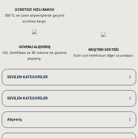
ÜCRETSİZ HIZLI KARGO
Sa**** On******
350 TL ve üzeri alışverişlerde geçerli
ücretsiz kargo.
Pamuk için aradığım tüm oyuncaklar mevcut
Em**** Ha****** Ka******
GÜVENLİ ALIŞVERİŞ
MÜŞTERİ DESTEĞİ
SSL Sertifikası ve 3D ödeme ile güvenli
Kedilerim beğeniyorlar. Memnunuz. Uygun fiyatta olması iyi.
Sizin için telefonun diğer ucundayız.
alışveriş.
Me***** Ya******
SEVİLEN KATEGORİLER
Akşam verdiğim sipariş bir sonraki gün elime ulaştı. Jack russell köpeğim se
SEVİLEN KATEGORİLER
Ka***** Ar******
Ufak bir sorun harici sorun olmadı sağolsunlar onuda hemen çözdüler
Alışveriş