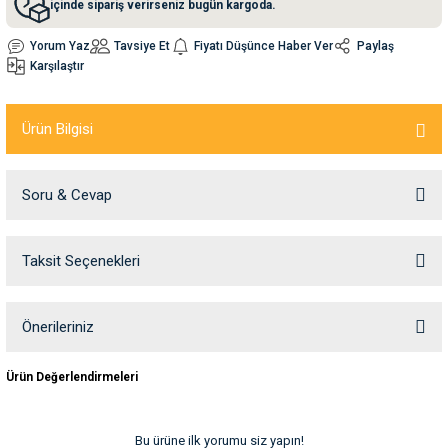
içinde sipariş verirseniz bugün kargoda.
Yorum Yaz
Tavsiye Et
Fiyatı Düşünce Haber Ver
Paylaş
nleri
rünleri
manları
esuarları
Karşılaştır
Ürün Bilgisi
ntaları
otoru
Soru & Cevap
arı
 Su Kabları
arı
anları
Taksit Seçenekleri
Ürün hakkında henüz soru sorulmamış.
nları
Soru Sor
Önerileriniz
ları
 Kemikleri
Bu ürünün fiyat bilgisi, resim, ürün açıklamalarında ve diğer konularda
Ürün Değerlendirmeleri
yetersiz gördüğünüz noktaları öneri formunu kullanarak tarafımıza
iletebilirsiniz.
nleri
e Seyahat Ürünleri
Görüş ve önerileriniz için teşekkür ederiz.
Bu ürüne ilk yorumu siz yapın!