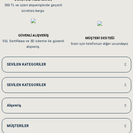
Sa**** On******
350 TL ve üzeri alışverişlerde geçerli
ücretsiz kargo.
Pamuk için aradığım tüm oyuncaklar mevcut
Em**** Ha****** Ka******
GÜVENLİ ALIŞVERİŞ
MÜŞTERİ DESTEĞİ
SSL Sertifikası ve 3D ödeme ile güvenli
Kedilerim beğeniyorlar. Memnunuz. Uygun fiyatta olması iyi.
Sizin için telefonun diğer ucundayız.
alışveriş.
Me***** Ya******
SEVİLEN KATEGORİLER
Akşam verdiğim sipariş bir sonraki gün elime ulaştı. Jack russell köpeğim se
SEVİLEN KATEGORİLER
Ka***** Ar******
Ufak bir sorun harici sorun olmadı sağolsunlar onuda hemen çözdüler
Alışveriş
MÜŞTERİLER