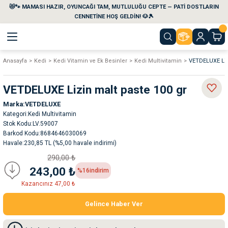
😻🐾 MAMASI HAZIR, OYUNCAĞI TAM, MUTLULUĞU CEPTE — PATİ DOSTLARIN
Geri Dön
Geri Dön
Geri Dön
Geri Dön
Geri Dön
Geri Dön
CENNETİNE HOŞ GELDİN! 🐶🎾
Anasayfa
Kedi
Kedi Vitamin ve Ek Besinler
Kedi Multivitamin
VETDELUXE Liz
aları
maları
eri
emi
VETDELUXE Lizin malt paste 100 gr
i
sleri
kvaryumları
Marka
VETDELUXE
Kategori
Kedi Multivitamin
e Temizlik Ürünleri
eleri
ı
suarları
Stok Kodu
LV.59007
Barkod Kodu
8684646030069
Havale
230,85 TL (%5,00 havale indirimi)
rları
leri
ler
ğı
290,00 ₺
243,00 ₺
%16
indirim
ları
rünleri
ları
Kazancınız 47,00 ₺
rı
maları
rı
suarları
Gelince Haber Ver
nleri
rünleri
ğı