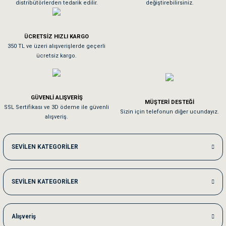
distribütörlerden tedarik edilir.
değiştirebilirsiniz.
Tavşanım kafesinin kalitesine ve paketlemesine bayıldım
ÜCRETSİZ HIZLI KARGO
Sa**** On******
350 TL ve üzeri alışverişlerde geçerli
ücretsiz kargo.
Pamuk için aradığım tüm oyuncaklar mevcut
Em**** Ha****** Ka******
GÜVENLİ ALIŞVERİŞ
MÜŞTERİ DESTEĞİ
SSL Sertifikası ve 3D ödeme ile güvenli
Kedilerim beğeniyorlar. Memnunuz. Uygun fiyatta olması iyi.
Sizin için telefonun diğer ucundayız.
alışveriş.
Me***** Ya******
SEVİLEN KATEGORİLER
Akşam verdiğim sipariş bir sonraki gün elime ulaştı. Jack russell köpeğim se
SEVİLEN KATEGORİLER
Ka***** Ar******
Ufak bir sorun harici sorun olmadı sağolsunlar onuda hemen çözdüler
Alışveriş