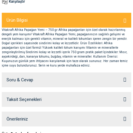
Karşılaştır
nleri
rünleri
manları
esuarları
Ürün Bilgisi
Vitakraft Afrika Papağan Yemi – 750 gr Afrika papağanları için özel olarak hazırlanmış
dengeli yem karışımı! Vitakraft Afrika Papağan Yemi, papağanınızın sağlıklı gelişimi ve
enerjik kalması için gerekli vitamin, mineral ve kaliteli tohumları içeren zengin bir yemdir.
Doğal içerikleri sayesinde sindirimi kolay ve lezzetlidir. Ürün Özellikleri: Afrika
ntaları
otoru
papağanları için özel formül Yüksek kaliteli tohum karışımı Vitamin ve minerallerle
zenginleştirilmiş Sindirimi kolay ve lezzetli içerik 750 gram pratik paket İçindekiler: Mısır,
ayçekirdeği, darı, kanarya tohumu, buğday, vitamin ve mineraller. Kullanım Önerisi:
arı
 Su Kabları
arı
Kuşunuzun günlük yem ihtiyacını karşılamak için taze olarak sununuz. Her zaman temiz
içme suyu bulundurunuz. Serin ve kuru yerde muhafaza ediniz.
anları
Soru & Cevap
nları
Taksit Seçenekleri
Ürün hakkında henüz soru sorulmamış.
ları
 Kemikleri
Soru Sor
Önerileriniz
nleri
e Seyahat Ürünleri
Bu ürünün fiyat bilgisi, resim, ürün açıklamalarında ve diğer konularda