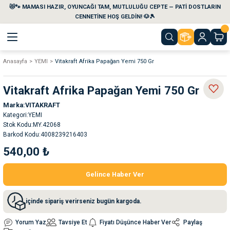
😻🐾 MAMASI HAZIR, OYUNCAĞI TAM, MUTLULUĞU CEPTE — PATİ DOSTLARIN
Geri Dön
Geri Dön
Geri Dön
Geri Dön
Geri Dön
Geri Dön
CENNETİNE HOŞ GELDİN! 🐶🎾
Anasayfa
YEMI
Vitakraft Afrika Papağan Yemi 750 Gr
aları
maları
eri
emi
Vitakraft Afrika Papağan Yemi 750 Gr
i
sleri
kvaryumları
Marka
VITAKRAFT
Kategori
YEMI
e Temizlik Ürünleri
eleri
ı
suarları
Stok Kodu
MY.42068
Barkod Kodu
4008239216403
rları
leri
ler
ğı
540,00 ₺
Gelince Haber Ver
ları
rünleri
ları
içinde sipariş verirseniz bugün kargoda.
rı
maları
rı
suarları
Yorum Yaz
Tavsiye Et
Fiyatı Düşünce Haber Ver
Paylaş
nleri
rünleri
ğı