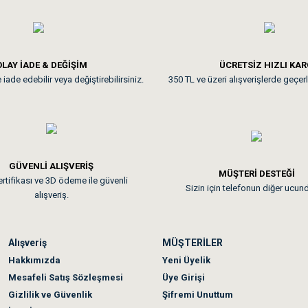
ine ve paketlemesine bayıldım
Pamuk için aradığım tüm oyuncak
**
LAY İADE & DEĞİŞİM
ÜCRETSİZ HIZLI KA
iade edebilir veya değiştirebilirsiniz.
350 TL ve üzeri alışverişlerde geçerl
nunuz. Uygun fiyatta olması iyi.
GÜVENLİ ALIŞVERİŞ
 sonraki gün elime ulaştı. Jack russell köpeğim severek yedi. Tüy dur
MÜŞTERİ DESTEĞİ
rtifikası ve 3D ödeme ile güvenli
Sizin için telefonun diğer ucun
alışveriş.
Alışveriş
MÜŞTERİLER
n olmadı sağolsunlar onuda hemen çözdüler
Hakkımızda
Yeni Üyelik
Mesafeli Satış Sözleşmesi
Üye Girişi
Gizlilik ve Güvenlik
Şifremi Unuttum