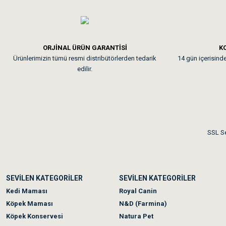
Tavşanım kafesinin kalites
Em**** Ha****** Ka****
ORJİNAL ÜRÜN GARANTİSİ
KO
Ürünlerimizin tümü resmi distribütörlerden tedarik
14 gün içerisinde 
Kedilerim beğeniyorlar. Mem
edilir.
Me***** Ya******
Akşam verdiğim sipariş bir
SSL Se
Ka***** Ar******
SEVİLEN KATEGORİLER
SEVİLEN KATEGORİLER
Ufak bir sorun harici soru
Kedi Maması
Royal Canin
Köpek Maması
N&D (Farmina)
Köpek Konservesi
Natura Pet