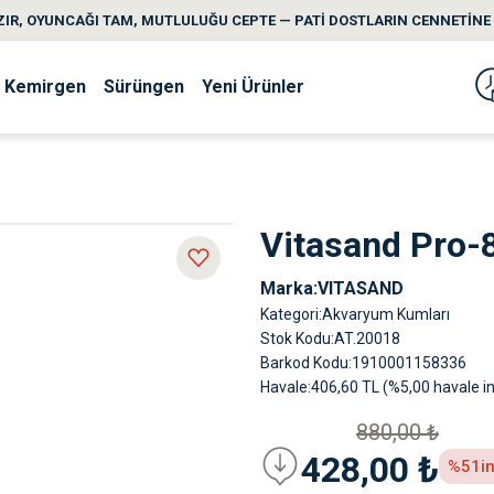
IR, OYUNCAĞI TAM, MUTLULUĞU CEPTE — PATİ DOSTLARIN CENNETİNE 
Kemirgen
Sürüngen
Yeni Ürünler
Vitasand Pro-
Marka
VITASAND
Kategori
Akvaryum Kumları
Stok Kodu
AT.20018
Barkod Kodu
1910001158336
Havale
406,60 TL (%5,00 havale in
880,00 ₺
428,00 ₺
%51
i