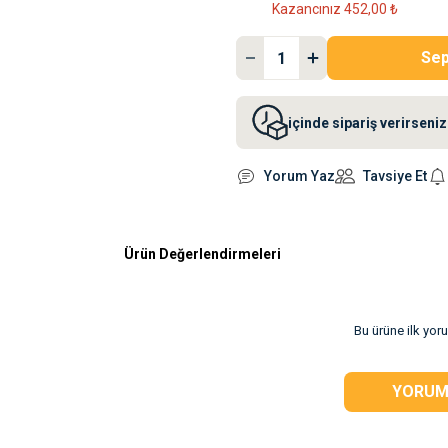
Kazancınız 452,00 ₺
Sep
içinde sipariş verirsen
Yorum Yaz
Tavsiye Et
Ürün Değerlendirmeleri
rsiz gördüğünüz
Bu ürüne ilk yor
YORUM