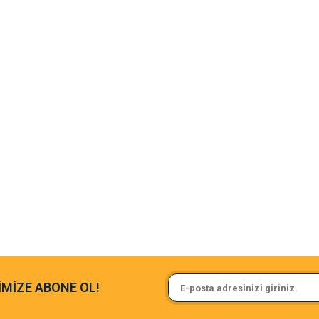
argo fimrasın da bir sorun yaşadım ve arkadaşlar çok hızlı bir şekil de
Sa**** On******
İMİZE ABONE OL!