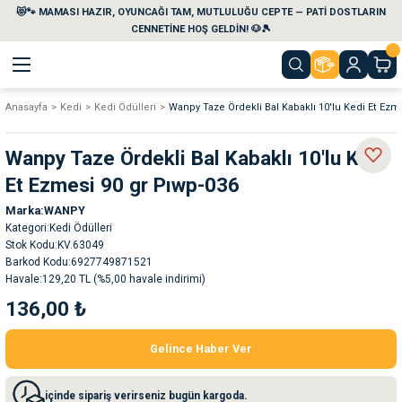
😻🐾 MAMASI HAZIR, OYUNCAĞI TAM, MUTLULUĞU CEPTE — PATİ DOSTLARIN
Geri Dön
Geri Dön
Geri Dön
Geri Dön
Geri Dön
Geri Dön
CENNETİNE HOŞ GELDİN! 🐶🎾
Anasayfa
Kedi
Kedi Ödülleri
Wanpy Taze Ördekli Bal Kabaklı 10'lu Kedi Et Ezm
aları
maları
eri
emi
Wanpy Taze Ördekli Bal Kabaklı 10'lu Kedi
i
sleri
kvaryumları
Et Ezmesi 90 gr Pıwp-036
Marka
WANPY
e Temizlik Ürünleri
eleri
ı
suarları
Kategori
Kedi Ödülleri
Stok Kodu
KV.63049
rları
leri
ler
ğı
Barkod Kodu
6927749871521
Havale
129,20 TL (%5,00 havale indirimi)
136,00 ₺
ları
rünleri
ları
Gelince Haber Ver
rı
maları
rı
suarları
içinde sipariş verirseniz bugün kargoda.
nleri
rünleri
ğı