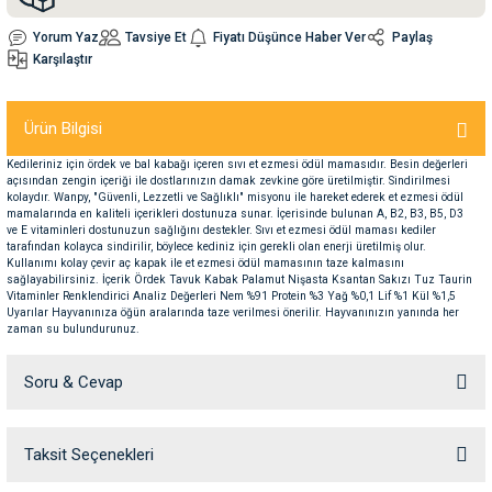
Yorum Yaz
Tavsiye Et
Fiyatı Düşünce Haber Ver
Paylaş
nleri
rünleri
manları
esuarları
Karşılaştır
Ürün Bilgisi
Kedileriniz için ördek ve bal kabağı içeren sıvı et ezmesi ödül mamasıdır. Besin değerleri
ntaları
otoru
açısından zengin içeriği ile dostlarınızın damak zevkine göre üretilmiştir. Sindirilmesi
kolaydır. Wanpy, "Güvenli, Lezzetli ve Sağlıklı" misyonu ile hareket ederek et ezmesi ödül
mamalarında en kaliteli içerikleri dostunuza sunar. İçerisinde bulunan A, B2, B3, B5, D3
arı
 Su Kabları
arı
ve E vitaminleri dostunuzun sağlığını destekler. Sıvı et ezmesi ödül maması kediler
tarafından kolayca sindirilir, böylece kediniz için gerekli olan enerji üretilmiş olur.
Kullanımı kolay çevir aç kapak ile et ezmesi ödül mamasının taze kalmasını
sağlayabilirsiniz. İçerik Ördek Tavuk Kabak Palamut Nişasta Ksantan Sakızı Tuz Taurin
anları
Vitaminler Renklendirici Analiz Değerleri Nem %91 Protein %3 Yağ %0,1 Lif %1 Kül %1,5
Uyarılar Hayvanınıza öğün aralarında taze verilmesi önerilir. Hayvanınızın yanında her
zaman su bulundurunuz.
nları
Soru & Cevap
ları
 Kemikleri
Taksit Seçenekleri
nleri
e Seyahat Ürünleri
Ürün hakkında henüz soru sorulmamış.