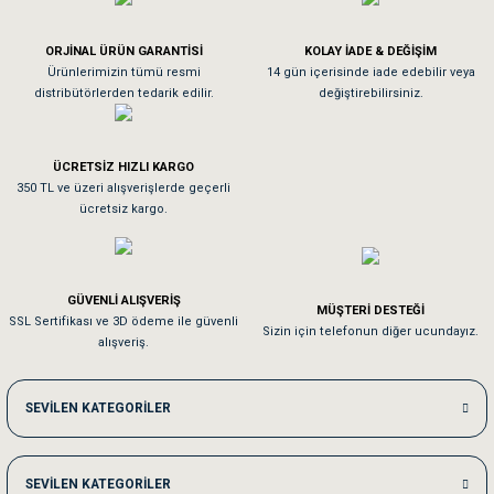
Köpeğim bayıldı hediyeler için teşekkürler
ORJİNAL ÜRÜN GARANTİSİ
KOLAY İADE & DEĞİŞİM
As**** Tu******
Ürünlerimizin tümü resmi
14 gün içerisinde iade edebilir veya
distribütörlerden tedarik edilir.
değiştirebilirsiniz.
Tavşanım kafesinin kalitesine ve paketlemesine bayıldım
ÜCRETSİZ HIZLI KARGO
Sa**** On******
350 TL ve üzeri alışverişlerde geçerli
ücretsiz kargo.
Pamuk için aradığım tüm oyuncaklar mevcut
Em**** Ha****** Ka******
GÜVENLİ ALIŞVERİŞ
MÜŞTERİ DESTEĞİ
SSL Sertifikası ve 3D ödeme ile güvenli
Kedilerim beğeniyorlar. Memnunuz. Uygun fiyatta olması iyi.
Sizin için telefonun diğer ucundayız.
alışveriş.
Me***** Ya******
SEVİLEN KATEGORİLER
Akşam verdiğim sipariş bir sonraki gün elime ulaştı. Jack russell köpeğim se
SEVİLEN KATEGORİLER
Ka***** Ar******