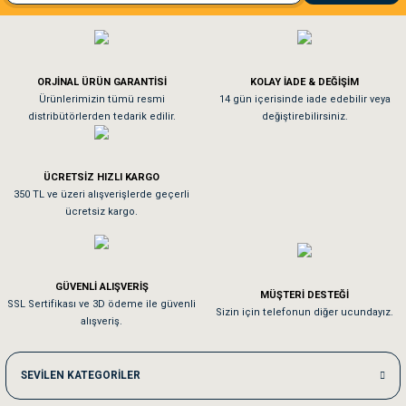
El**** Ek******
Gönder
Köpeğim bayıldı hediyeler için teşekkürler
ORJİNAL ÜRÜN GARANTİSİ
KOLAY İADE & DEĞİŞİM
As**** Tu******
Ürünlerimizin tümü resmi
14 gün içerisinde iade edebilir veya
distribütörlerden tedarik edilir.
değiştirebilirsiniz.
Tavşanım kafesinin kalitesine ve paketlemesine bayıldım
ÜCRETSİZ HIZLI KARGO
Sa**** On******
350 TL ve üzeri alışverişlerde geçerli
ücretsiz kargo.
Pamuk için aradığım tüm oyuncaklar mevcut
Em**** Ha****** Ka******
GÜVENLİ ALIŞVERİŞ
MÜŞTERİ DESTEĞİ
SSL Sertifikası ve 3D ödeme ile güvenli
Kedilerim beğeniyorlar. Memnunuz. Uygun fiyatta olması iyi.
Sizin için telefonun diğer ucundayız.
alışveriş.
Me***** Ya******
SEVİLEN KATEGORİLER
Akşam verdiğim sipariş bir sonraki gün elime ulaştı. Jack russell köpeğim se