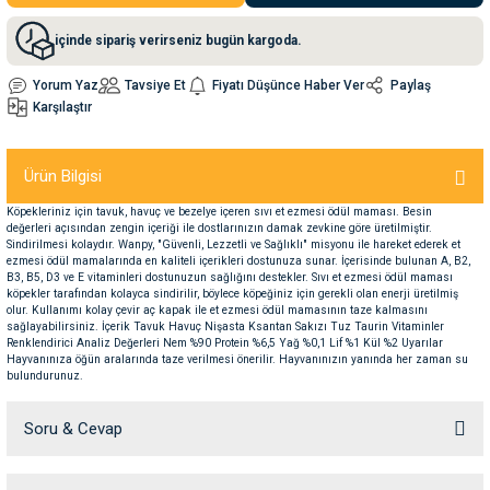
içinde sipariş verirseniz bugün kargoda.
nleri
rünleri
manları
esuarları
Yorum Yaz
Tavsiye Et
Fiyatı Düşünce Haber Ver
Paylaş
Karşılaştır
ntaları
otoru
Ürün Bilgisi
Köpekleriniz için tavuk, havuç ve bezelye içeren sıvı et ezmesi ödül maması. Besin
arı
 Su Kabları
arı
değerleri açısından zengin içeriği ile dostlarınızın damak zevkine göre üretilmiştir.
Sindirilmesi kolaydır. Wanpy, "Güvenli, Lezzetli ve Sağlıklı" misyonu ile hareket ederek et
ezmesi ödül mamalarında en kaliteli içerikleri dostunuza sunar. İçerisinde bulunan A, B2,
B3, B5, D3 ve E vitaminleri dostunuzun sağlığını destekler. Sıvı et ezmesi ödül maması
anları
köpekler tarafından kolayca sindirilir, böylece köpeğiniz için gerekli olan enerji üretilmiş
olur. Kullanımı kolay çevir aç kapak ile et ezmesi ödül mamasının taze kalmasını
sağlayabilirsiniz. İçerik Tavuk Havuç Nişasta Ksantan Sakızı Tuz Taurin Vitaminler
nları
Renklendirici Analiz Değerleri Nem %90 Protein %6,5 Yağ %0,1 Lif %1 Kül %2 Uyarılar
Hayvanınıza öğün aralarında taze verilmesi önerilir. Hayvanınızın yanında her zaman su
bulundurunuz.
ları
 Kemikleri
Soru & Cevap
nleri
e Seyahat Ürünleri