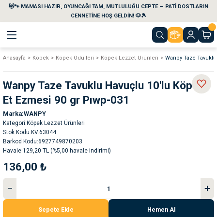
😻🐾 MAMASI HAZIR, OYUNCAĞI TAM, MUTLULUĞU CEPTE — PATİ DOSTLARIN
Geri Dön
Geri Dön
Geri Dön
Geri Dön
Geri Dön
Geri Dön
CENNETİNE HOŞ GELDİN! 🐶🎾
Anasayfa
Köpek
Köpek Ödülleri
Köpek Lezzet Ürünleri
Wanpy Taze Tavuklu 
aları
maları
eri
emi
Wanpy Taze Tavuklu Havuçlu 10'lu Köpek
i
sleri
kvaryumları
Et Ezmesi 90 gr Pıwp-031
Marka
WANPY
e Temizlik Ürünleri
eleri
ı
suarları
Kategori
Köpek Lezzet Ürünleri
Stok Kodu
KV.63044
rları
leri
ler
ğı
Barkod Kodu
6927749870203
Havale
129,20 TL (%5,00 havale indirimi)
136,00 ₺
ları
rünleri
ları
rı
maları
rı
suarları
Sepete Ekle
Hemen Al
nleri
rünleri
ğı