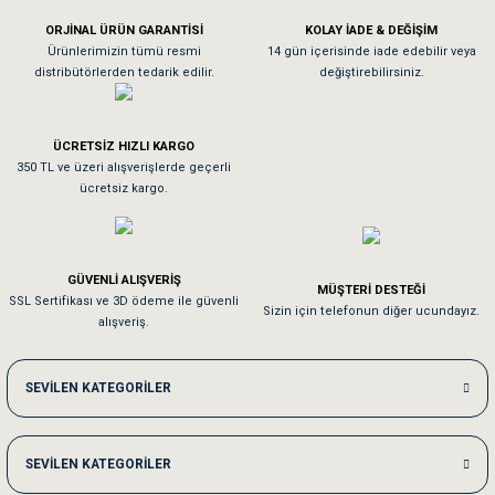
ORJİNAL ÜRÜN GARANTİSİ
KOLAY İADE & DEĞİŞİM
As**** Tu******
Ürünlerimizin tümü resmi
14 gün içerisinde iade edebilir veya
distribütörlerden tedarik edilir.
değiştirebilirsiniz.
Tavşanım kafesinin kalitesine ve paketlemesine bayıldım
ÜCRETSİZ HIZLI KARGO
Sa**** On******
350 TL ve üzeri alışverişlerde geçerli
ücretsiz kargo.
Pamuk için aradığım tüm oyuncaklar mevcut
Em**** Ha****** Ka******
GÜVENLİ ALIŞVERİŞ
MÜŞTERİ DESTEĞİ
SSL Sertifikası ve 3D ödeme ile güvenli
Kedilerim beğeniyorlar. Memnunuz. Uygun fiyatta olması iyi.
Sizin için telefonun diğer ucundayız.
alışveriş.
Me***** Ya******
SEVİLEN KATEGORİLER
Akşam verdiğim sipariş bir sonraki gün elime ulaştı. Jack russell köpeğim se
SEVİLEN KATEGORİLER
Ka***** Ar******