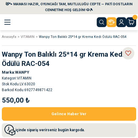
😻🐾 MAMASI HAZIR, OYUNCAĞI TAM, MUTLULUĞU CEPTE — PATİ DOSTLARIN
Geri Dön
Geri Dön
Geri Dön
Geri Dön
Geri Dön
Geri Dön
CENNETİNE HOŞ GELDİN! 🐶🎾
Anasayfa
VITAMIN
Wanpy Ton Balıklı 25*14 gr Krema Kedi Ödülü RAC-054
aları
maları
eri
emi
Wanpy Ton Balıklı 25*14 gr Krema Kedi
i
sleri
kvaryumları
Ödülü RAC-054
Marka
WANPY
e Temizlik Ürünleri
eleri
ı
suarları
Kategori
VITAMIN
Stok Kodu
LV.63020
rları
leri
ler
ğı
Barkod Kodu
6927749871422
550,00 ₺
ları
rünleri
ları
Gelince Haber Ver
rı
maları
rı
suarları
içinde sipariş verirseniz bugün kargoda.
nleri
rünleri
ğı