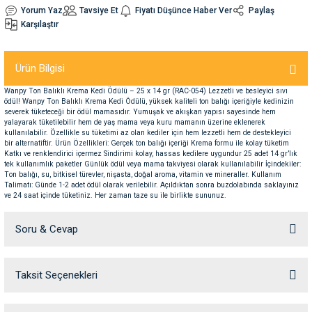
Yorum Yaz
Tavsiye Et
Fiyatı Düşünce Haber Ver
Paylaş
Karşılaştır
nleri
rünleri
manları
esuarları
Ürün Bilgisi
Wanpy Ton Balıklı Krema Kedi Ödülü – 25 x 14 gr (RAC-054) Lezzetli ve besleyici sıvı
ödül! Wanpy Ton Balıklı Krema Kedi Ödülü, yüksek kaliteli ton balığı içeriğiyle kedinizin
ntaları
otoru
severek tüketeceği bir ödül mamasıdır. Yumuşak ve akışkan yapısı sayesinde hem
yalayarak tüketilebilir hem de yaş mama veya kuru mamanın üzerine eklenerek
kullanılabilir. Özellikle su tüketimi az olan kediler için hem lezzetli hem de destekleyici
arı
 Su Kabları
arı
bir alternatiftir. Ürün Özellikleri: Gerçek ton balığı içeriği Krema formu ile kolay tüketim
Katkı ve renklendirici içermez Sindirimi kolay, hassas kedilere uygundur 25 adet 14 gr’lık
tek kullanımlık paketler Günlük ödül veya mama takviyesi olarak kullanılabilir İçindekiler:
Ton balığı, su, bitkisel türevler, nişasta, doğal aroma, vitamin ve mineraller. Kullanım
anları
Talimatı: Günde 1-2 adet ödül olarak verilebilir. Açıldıktan sonra buzdolabında saklayınız
ve 24 saat içinde tüketiniz. Her zaman taze su ile birlikte sununuz.
nları
Soru & Cevap
ları
 Kemikleri
Taksit Seçenekleri
Ürün hakkında henüz soru sorulmamış.
nleri
e Seyahat Ürünleri