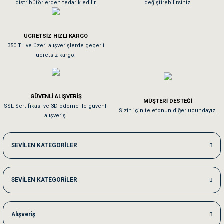
distribütörlerden tedarik edilir.
değiştirebilirsiniz.
Tavşanım kafesinin kalitesine ve paketlemesine bayıldım
ÜCRETSİZ HIZLI KARGO
Sa**** On******
350 TL ve üzeri alışverişlerde geçerli
ücretsiz kargo.
Pamuk için aradığım tüm oyuncaklar mevcut
Em**** Ha****** Ka******
GÜVENLİ ALIŞVERİŞ
MÜŞTERİ DESTEĞİ
SSL Sertifikası ve 3D ödeme ile güvenli
Kedilerim beğeniyorlar. Memnunuz. Uygun fiyatta olması iyi.
Sizin için telefonun diğer ucundayız.
alışveriş.
Me***** Ya******
SEVİLEN KATEGORİLER
Akşam verdiğim sipariş bir sonraki gün elime ulaştı. Jack russell köpeğim se
SEVİLEN KATEGORİLER
Ka***** Ar******
Ufak bir sorun harici sorun olmadı sağolsunlar onuda hemen çözdüler
Alışveriş