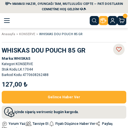
😻🐾 MAMASI HAZIR, OYUNCAĞI TAM, MUTLULUĞU CEPTE — PATİ DOSTLARIN
Geri Dön
Geri Dön
Geri Dön
Geri Dön
Geri Dön
Geri Dön
CENNETİNE HOŞ GELDİN! 🐶🎾
Anasayfa
KONSERVE
WHISKAS DOU POUCH 85 GR
aları
maları
eri
emi
WHISKAS DOU POUCH 85 GR
i
sleri
kvaryumları
Marka
WHISKAS
Kategori
KONSERVE
e Temizlik Ürünleri
eleri
ı
suarları
Stok Kodu
LK.17044
Barkod Kodu
4770608262488
rları
leri
ler
ğı
127,00 ₺
Gelince Haber Ver
ları
rünleri
ları
içinde sipariş verirseniz bugün kargoda.
rı
maları
rı
suarları
Yorum Yaz
Tavsiye Et
Fiyatı Düşünce Haber Ver
Paylaş
nleri
rünleri
ğı