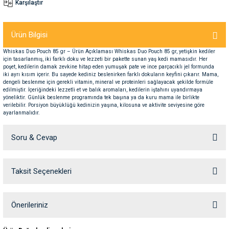
Karşılaştır
nleri
rünleri
manları
esuarları
Ürün Bilgisi
Whiskas Duo Pouch 85 gr – Ürün Açıklaması Whiskas Duo Pouch 85 gr, yetişkin kediler
için tasarlanmış, iki farklı doku ve lezzeti bir pakette sunan yaş kedi mamasıdır. Her
poşet, kedilerin damak zevkine hitap eden yumuşak pate ve ince parçacıklı jel formunda
iki ayrı kısım içerir. Bu sayede kediniz beslenirken farklı dokuların keyfini çıkarır. Mama,
ntaları
otoru
dengeli beslenme için gerekli vitamin, mineral ve proteinleri sağlayacak şekilde formüle
edilmiştir. İçeriğindeki lezzetli et ve balık aromaları, kedilerin iştahını uyandırmaya
yöneliktir. Günlük beslenme programında tek başına ya da kuru mama ile birlikte
arı
 Su Kabları
arı
verilebilir. Porsiyon büyüklüğü kedinizin yaşına, kilosuna ve aktivite seviyesine göre
ayarlanmalıdır.
anları
Soru & Cevap
nları
Taksit Seçenekleri
Ürün hakkında henüz soru sorulmamış.
ları
 Kemikleri
Soru Sor
Önerileriniz
nleri
e Seyahat Ürünleri
Bu ürünün fiyat bilgisi, resim, ürün açıklamalarında ve diğer konularda