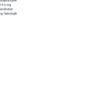
 Başına Katkı
: 19.6 mg
onohidrat:
g Teknolojik
rsiz gördüğünüz
argo fimrasın da bir sorun yaşadım ve arkadaşlar çok hızlı bir şekil de