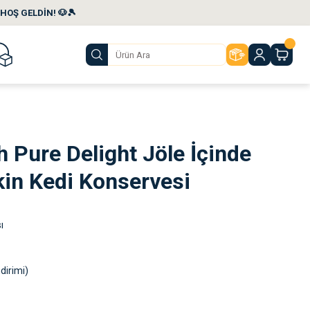
HOŞ GELDİN! 🐶🎾
Pure Delight Jöle İçinde
şkin Kedi Konservesi
ı
dirimi)