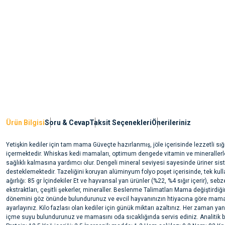
Ürün Bilgisi
Soru & Cevap
Taksit Seçenekleri
Önerileriniz
Yetişkin kediler için tam mama Güveçte hazırlanmış, jöle içerisinde lezzetli sığı
içermektedir. Whiskas kedi mamaları, optimum dengede vitamin ve minerallerle
sağlıklı kalmasına yardımcı olur. Dengeli mineral seviyesi sayesinde üriner sis
desteklemektedir. Tazeliğini koruyan alüminyum folyo poşet içerisinde, tek kulla
ağırlığı: 85 gr İçindekiler Et ve hayvansal yan ürünler (%22, %4 sığır içerir), sebz
ekstraktları, çeşitli şekerler, mineraller. Beslenme Talimatları Mama değiştirdiğ
dönemini göz önünde bulundurunuz ve evcil hayvanınızın htiyacına göre mama
ayarlayınız. Kilo fazlası olan kediler için günük miktarı azaltınız. Her zaman ya
içme suyu bulundurunuz ve mamasını oda sıcaklığında servis ediniz. Analitik bi