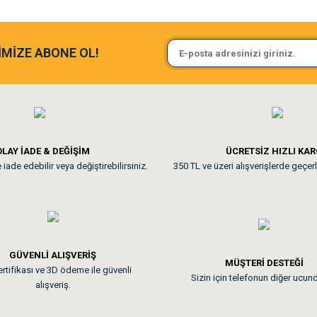
Sa**** On******
İMİZE ABONE OL!
ine ve paketlemesine bayıldım
Pamuk için aradığım tüm oyuncak
**
LAY İADE & DEĞİŞİM
ÜCRETSİZ HIZLI KA
iade edebilir veya değiştirebilirsiniz.
350 TL ve üzeri alışverişlerde geçerl
nunuz. Uygun fiyatta olması iyi.
GÜVENLİ ALIŞVERİŞ
 sonraki gün elime ulaştı. Jack russell köpeğim severek yedi. Tüy dur
MÜŞTERİ DESTEĞİ
rtifikası ve 3D ödeme ile güvenli
Sizin için telefonun diğer ucun
alışveriş.