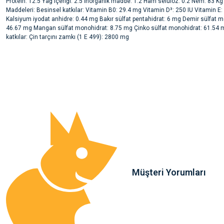
Protein: 12.5 Yağ içeriği: 2.5 İnorganik madde: 1.2 Ham selüloz: 0.2 Nem: 83 Kg
Maddeleri: Besinsel katkılar: Vitamin B0: 29.4 mg Vitamin D³: 250 IU Vitamin E
Kalsiyum iyodat anhidre: 0.44 mg Bakır sülfat pentahidrat: 6 mg Demir sülfat m
46.67 mg Mangan sülfat monohidrat: 8.75 mg Çinko sülfat monohidrat: 61.54 m
katkılar: Çin tarçını zamkı (1 E 499): 2800 mg
Bu ürünün fiyat bilgisi, resim, ürün açıklamalarında ve diğer konularda yete
noktaları öneri formunu kullanarak tarafımıza iletebilirsiniz.
Ürün hakkında henüz soru sorulmamış.
Görüş ve önerileriniz için teşekkür ederiz.
Ürün resmi kalitesiz, bozuk veya görüntülenemiyor.
Soru Sor
Ürün açıklamasında eksik bilgiler bulunuyor.
Ürün bilgilerinde hatalar bulunuyor.
Ürün fiyatı diğer sitelerden daha pahalı.
Bu ürüne benzer farklı alternatifler olmalı.
Müşteri Yorumları
Sa**** Ta******
Gönder
Kedim taze mamaya bayıldı k