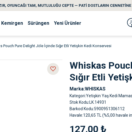
IR, OYUNCAĞI TAM, MUTLULUĞU CEPTE — PATİ DOSTLARIN CENNETİNE 
Kemirgen
Sürüngen
Yeni Ürünler
 Pouch Pure Delight Jöle İçinde Sığır Etli Yetişkin Kedi Konservesi
Whiskas Pouch 
Sığır Etli Yeti
Marka
WHISKAS
Kategori
Yetişkin Yaş Kedi Mamas
Stok Kodu
LK.14931
Barkod Kodu
5900951306112
Havale
120,65 TL (%5,00 havale in
127,00 ₺