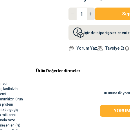
Sep
içinde sipariş verirsen
Yorum Yaz
Tavsiye Et
Ürün Değerlendirmeleri
r eti
, kedinizin
Bu ürüne ilk yor
temi
nımlıktır. Ürün
e protein
inizde geçiş
YORUM
 miktarını
nında taze
leşenler: (%)