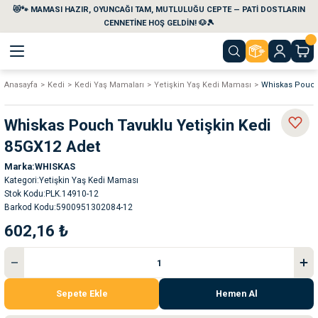
😻🐾 MAMASI HAZIR, OYUNCAĞI TAM, MUTLULUĞU CEPTE — PATİ DOSTLARIN
Geri Dön
Geri Dön
Geri Dön
Geri Dön
Geri Dön
Geri Dön
CENNETİNE HOŞ GELDİN! 🐶🎾
Anasayfa
Kedi
Kedi Yaş Mamaları
Yetişkin Yaş Kedi Maması
Whiskas Pouch
aları
maları
eri
emi
Whiskas Pouch Tavuklu Yetişkin Kedi
i
sleri
kvaryumları
85GX12 Adet
Marka
WHISKAS
e Temizlik Ürünleri
eleri
ı
suarları
Kategori
Yetişkin Yaş Kedi Maması
Stok Kodu
PLK.14910-12
rları
leri
ler
ğı
Barkod Kodu
5900951302084-12
602,16 ₺
ları
rünleri
ları
rı
maları
rı
suarları
Sepete Ekle
Hemen Al
nleri
rünleri
ğı