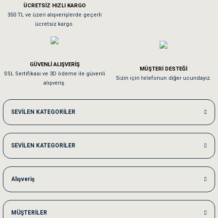
ÜCRETSİZ HIZLI KARGO
Sa**** On******
350 TL ve üzeri alışverişlerde geçerli
ücretsiz kargo.
Pamuk için aradığım tüm oyuncaklar mevcut
Em**** Ha****** Ka******
GÜVENLİ ALIŞVERİŞ
MÜŞTERİ DESTEĞİ
SSL Sertifikası ve 3D ödeme ile güvenli
Kedilerim beğeniyorlar. Memnunuz. Uygun fiyatta olması iyi.
Sizin için telefonun diğer ucundayız.
alışveriş.
Me***** Ya******
SEVİLEN KATEGORİLER
Akşam verdiğim sipariş bir sonraki gün elime ulaştı. Jack russell köpeğim se
SEVİLEN KATEGORİLER
Ka***** Ar******
Ufak bir sorun harici sorun olmadı sağolsunlar onuda hemen çözdüler
Alışveriş
MÜŞTERİLER