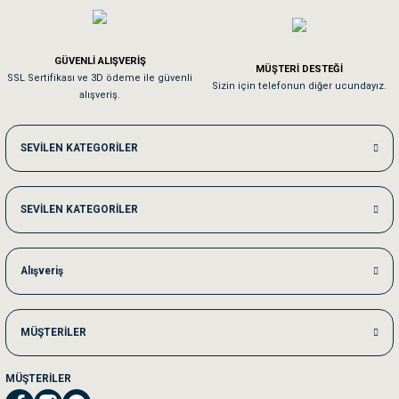
Em**** Ha****** Ka******
GÜVENLİ ALIŞVERİŞ
MÜŞTERİ DESTEĞİ
SSL Sertifikası ve 3D ödeme ile güvenli
Kedilerim beğeniyorlar. Memnunuz. Uygun fiyatta olması iyi.
Sizin için telefonun diğer ucundayız.
alışveriş.
Me***** Ya******
SEVİLEN KATEGORİLER
Akşam verdiğim sipariş bir sonraki gün elime ulaştı. Jack russell köpeğim se
SEVİLEN KATEGORİLER
Ka***** Ar******
Ufak bir sorun harici sorun olmadı sağolsunlar onuda hemen çözdüler
Alışveriş
MÜŞTERİLER
MÜŞTERİLER