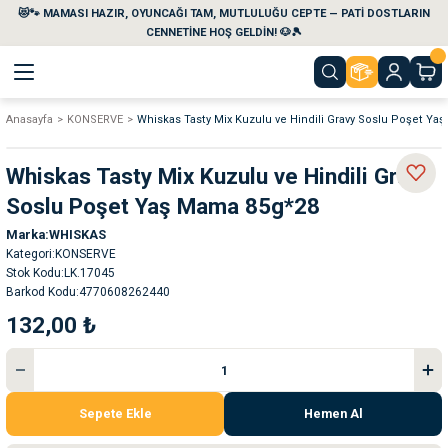
😻🐾 MAMASI HAZIR, OYUNCAĞI TAM, MUTLULUĞU CEPTE — PATİ DOSTLARIN
Geri Dön
Geri Dön
Geri Dön
Geri Dön
Geri Dön
Geri Dön
CENNETİNE HOŞ GELDİN! 🐶🎾
Anasayfa
KONSERVE
Whiskas Tasty Mix Kuzulu ve Hindili Gravy Soslu Poşet Ya
aları
maları
eri
emi
Whiskas Tasty Mix Kuzulu ve Hindili Gravy
i
sleri
kvaryumları
Soslu Poşet Yaş Mama 85g*28
Marka
WHISKAS
e Temizlik Ürünleri
eleri
ı
suarları
Kategori
KONSERVE
Stok Kodu
LK.17045
rları
leri
ler
ğı
Barkod Kodu
4770608262440
132,00 ₺
ları
rünleri
ları
rı
maları
rı
suarları
Sepete Ekle
Hemen Al
nleri
rünleri
ğı