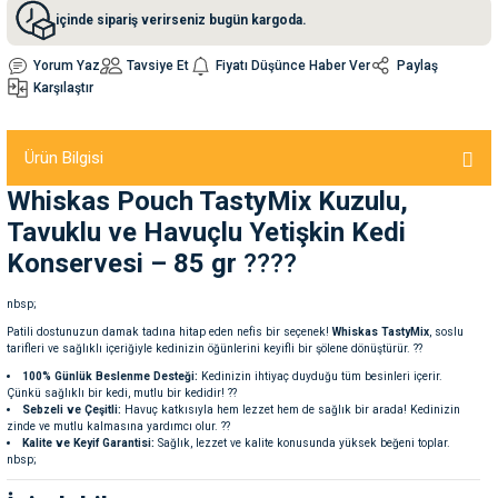
içinde sipariş verirseniz bugün kargoda.
nleri
rünleri
manları
esuarları
Yorum Yaz
Tavsiye Et
Fiyatı Düşünce Haber Ver
Paylaş
Karşılaştır
Ürün Bilgisi
ntaları
otoru
Whiskas Pouch TastyMix Kuzulu,
Tavuklu ve Havuçlu Yetişkin Kedi
arı
 Su Kabları
arı
Konservesi – 85 gr
????
anları
nbsp;
Patili dostunuzun damak tadına hitap eden nefis bir seçenek!
Whiskas TastyMix
, soslu
nları
tarifleri ve sağlıklı içeriğiyle kedinizin öğünlerini keyifli bir şölene dönüştürür. ??
100% Günlük Beslenme Desteği:
Kedinizin ihtiyaç duyduğu tüm besinleri içerir.
Çünkü sağlıklı bir kedi, mutlu bir kedidir! ??
ları
 Kemikleri
Sebzeli ve Çeşitli:
Havuç katkısıyla hem lezzet hem de sağlık bir arada! Kedinizin
zinde ve mutlu kalmasına yardımcı olur. ??
Kalite ve Keyif Garantisi:
Sağlık, lezzet ve kalite konusunda yüksek beğeni toplar.
nleri
e Seyahat Ürünleri
nbsp;