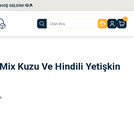
HOŞ GELDİN! 🐶🎾
ix Kuzu Ve Hindili Yetişkin
ı