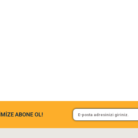
argo fimrasın da bir sorun yaşadım ve arkadaşlar çok hızlı bir şekil de
Sa**** On******
İMİZE ABONE OL!
ine ve paketlemesine bayıldım
Pamuk için aradığım tüm oyuncak