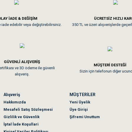
**
LAY İADE & DEĞİŞİM
ÜCRETSİZ HIZLI KA
iade edebilir veya değiştirebilirsiniz.
350 TL ve üzeri alışverişlerde geçerl
nunuz. Uygun fiyatta olması iyi.
GÜVENLİ ALIŞVERİŞ
 sonraki gün elime ulaştı. Jack russell köpeğim severek yedi. Tüy dur
MÜŞTERİ DESTEĞİ
rtifikası ve 3D ödeme ile güvenli
Sizin için telefonun diğer ucun
alışveriş.
Alışveriş
MÜŞTERİLER
n olmadı sağolsunlar onuda hemen çözdüler
Hakkımızda
Yeni Üyelik
Mesafeli Satış Sözleşmesi
Üye Girişi
Gizlilik ve Güvenlik
Şifremi Unuttum
İptal İade Koşullari
Kişisel Veriler Politikası