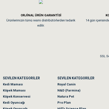
Em**** Ha****** Ka****
ORJİNAL ÜRÜN GARANTİSİ
KO
Ürünlerimizin tümü resmi distribütörlerden tedarik
14 gün içerisinde 
Kedilerim beğeniyorlar. Mem
edilir.
Me***** Ya******
Akşam verdiğim sipariş bir
SSL Se
Ka***** Ar******
SEVİLEN KATEGORİLER
SEVİLEN KATEGORİLER
Ufak bir sorun harici soru
Kedi Maması
Royal Canin
Köpek Maması
N&D (Farmina)
Köpek Konservesi
Natura Pet
Kedi Oyuncağı
Pro Plan
Köpek Oyuncağı
Hill’s Science Plan