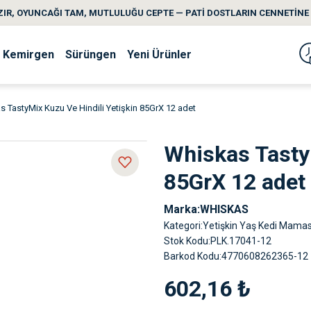
IR, OYUNCAĞI TAM, MUTLULUĞU CEPTE — PATİ DOSTLARIN CENNETİNE 
Kemirgen
Sürüngen
Yeni Ürünler
 TastyMix Kuzu Ve Hindili Yetişkin 85GrX 12 adet
Whiskas TastyM
85GrX 12 adet
Marka
WHISKAS
Kategori
Yetişkin Yaş Kedi Mamas
Stok Kodu
PLK.17041-12
Barkod Kodu
4770608262365-12
602,16 ₺