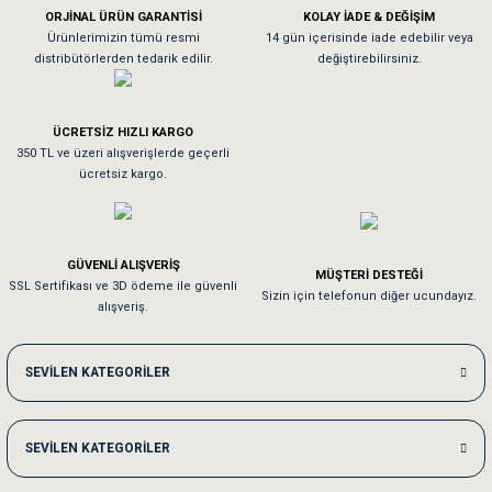
ORJİNAL ÜRÜN GARANTİSİ
KOLAY İADE & DEĞİŞİM
As**** Tu******
Ürünlerimizin tümü resmi
14 gün içerisinde iade edebilir veya
distribütörlerden tedarik edilir.
değiştirebilirsiniz.
Tavşanım kafesinin kalitesine ve paketlemesine bayıldım
ÜCRETSİZ HIZLI KARGO
Sa**** On******
350 TL ve üzeri alışverişlerde geçerli
ücretsiz kargo.
Pamuk için aradığım tüm oyuncaklar mevcut
Em**** Ha****** Ka******
GÜVENLİ ALIŞVERİŞ
MÜŞTERİ DESTEĞİ
SSL Sertifikası ve 3D ödeme ile güvenli
Kedilerim beğeniyorlar. Memnunuz. Uygun fiyatta olması iyi.
Sizin için telefonun diğer ucundayız.
alışveriş.
Me***** Ya******
SEVİLEN KATEGORİLER
Akşam verdiğim sipariş bir sonraki gün elime ulaştı. Jack russell köpeğim se
SEVİLEN KATEGORİLER
Ka***** Ar******