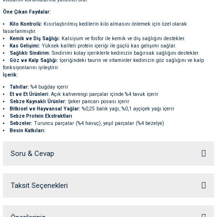
ve Temizlik
rı
Öne Çıkan Faydalar:
Kilo Kontrolü:
Kısırlaştırılmış kedilerin kilo almasını önlemek için özel olarak
tasarlanmıştır.
e Ek Besinler
ı
Kemik ve Diş Sağlığı:
Kalsiyum ve fosfor ile kemik ve diş sağlığını destekler.
Kas Gelişimi:
Yüksek kaliteli protein içeriği ile güçlü kas gelişimi sağlar.
Sağlıklı Sindirim:
Sindirimi kolay içeriklerle kedinizin bağırsak sağlığını destekler.
Su Kapları
ve Ek Besinleri
Göz ve Kalp Sağlığı:
İçeriğindeki taurin ve vitaminler kedinizin göz sağlığını ve kalp
fonksiyonlarını iyileştirir.
İçerik:
eri
Tahıllar:
%4 buğday içerir
Et ve Et Ürünleri:
Açık kahverengi parçalar içinde %4 tavuk içerir
Sebze Kaynaklı Ürünler:
Şeker pancarı posası içerir
eri
Bitkisel ve Hayvansal Yağlar:
%0,25 balık yağı, %0,1 ayçiçek yağı içerir
Sebze Protein Ekstraktları
Sebzeler:
Turuncu parçalar (%4 havuç), yeşil parçalar (%4 bezelye)
Besin Katkıları:
nleri
Vitamin A: 14180 IU
Vitamin D3: 1560 IU
Soru & Cevap
Vitamin E: 175 mg
ları
Bakır sülfat: 3.9 mg
Manganez sülfat: 26.1 mg
Potasyum iyodid: 0.33 mg
Çinko sülfat: 116 mg
Taksit Seçenekleri
Ürün hakkında henüz soru sorulmamış.
Analiz Değerleri:
Protein:
%32
Yağ İçeriği:
%10,5
Soru Sor
İnorganik Madde:
%8