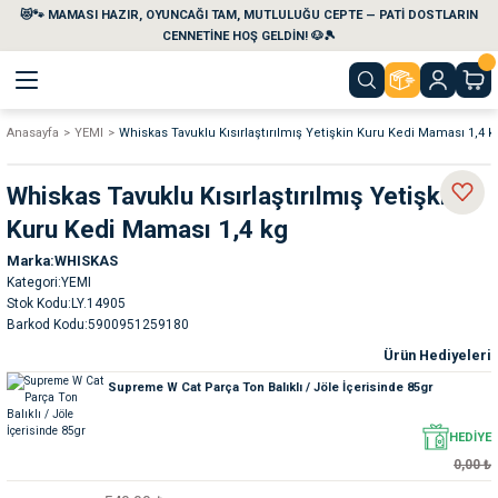
😻🐾 MAMASI HAZIR, OYUNCAĞI TAM, MUTLULUĞU CEPTE — PATİ DOSTLARIN
Geri Dön
Geri Dön
Geri Dön
Geri Dön
Geri Dön
Geri Dön
CENNETİNE HOŞ GELDİN! 🐶🎾
Anasayfa
YEMI
Whiskas Tavuklu Kısırlaştırılmış Yetişkin Kuru Kedi Maması 1,4 k
aları
maları
eri
emi
Whiskas Tavuklu Kısırlaştırılmış Yetişkin
i
sleri
kvaryumları
Kuru Kedi Maması 1,4 kg
Marka
WHISKAS
e Temizlik Ürünleri
eleri
ı
suarları
Kategori
YEMI
Stok Kodu
LY.14905
rları
leri
ler
ğı
Barkod Kodu
5900951259180
Ürün Hediyeleri
ları
rünleri
ları
Supreme W Cat Parça Ton Balıklı / Jöle İçerisinde 85gr
rı
maları
rı
suarları
HEDİYE
0,00 ₺
nleri
rünleri
ğı