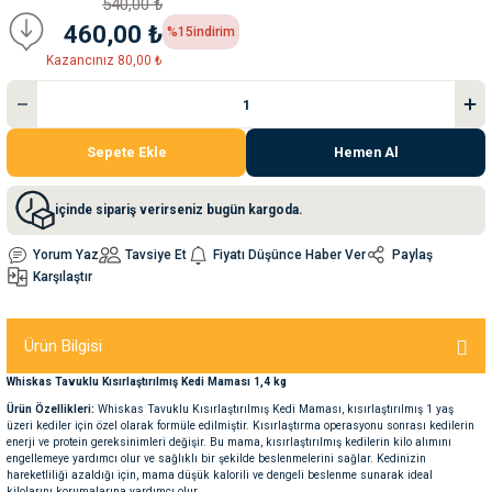
540,00 ₺
460,00 ₺
%15
indirim
nleri
rünleri
manları
esuarları
Kazancınız 80,00 ₺
Sepete Ekle
Hemen Al
ntaları
otoru
içinde sipariş verirseniz bugün kargoda.
arı
 Su Kabları
arı
Yorum Yaz
Tavsiye Et
Fiyatı Düşünce Haber Ver
Paylaş
Karşılaştır
anları
nları
Ürün Bilgisi
Whiskas Tavuklu Kısırlaştırılmış Kedi Maması 1,4 kg
ları
 Kemikleri
Ürün Özellikleri:
Whiskas Tavuklu Kısırlaştırılmış Kedi Maması, kısırlaştırılmış 1 yaş
üzeri kediler için özel olarak formüle edilmiştir. Kısırlaştırma operasyonu sonrası kedilerin
enerji ve protein gereksinimleri değişir. Bu mama, kısırlaştırılmış kedilerin kilo alımını
nleri
e Seyahat Ürünleri
engellemeye yardımcı olur ve sağlıklı bir şekilde beslenmelerini sağlar. Kedinizin
hareketliliği azaldığı için, mama düşük kalorili ve dengeli beslenme sunarak ideal
kilolarını korumalarına yardımcı olur.