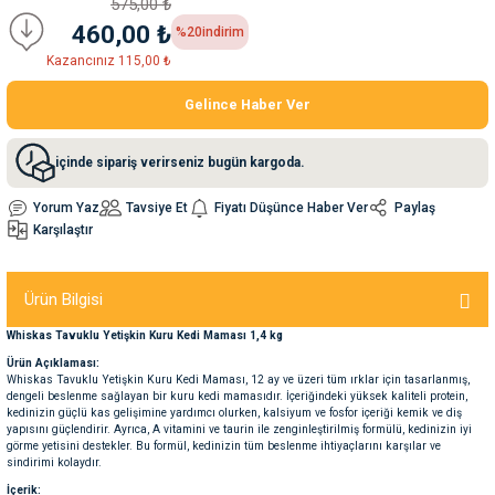
575,00 ₺
460,00 ₺
%20
indirim
nleri
rünleri
manları
esuarları
Kazancınız 115,00 ₺
Gelince Haber Ver
içinde sipariş verirseniz bugün kargoda.
ntaları
otoru
Yorum Yaz
Tavsiye Et
Fiyatı Düşünce Haber Ver
Paylaş
arı
 Su Kabları
arı
Karşılaştır
anları
Ürün Bilgisi
Whiskas Tavuklu Yetişkin Kuru Kedi Maması 1,4 kg
nları
Ürün Açıklaması:
Whiskas Tavuklu Yetişkin Kuru Kedi Maması, 12 ay ve üzeri tüm ırklar için tasarlanmış,
dengeli beslenme sağlayan bir kuru kedi mamasıdır. İçeriğindeki yüksek kaliteli protein,
ları
 Kemikleri
kedinizin güçlü kas gelişimine yardımcı olurken, kalsiyum ve fosfor içeriği kemik ve diş
yapısını güçlendirir. Ayrıca, A vitamini ve taurin ile zenginleştirilmiş formülü, kedinizin iyi
görme yetisini destekler. Bu formül, kedinizin tüm beslenme ihtiyaçlarını karşılar ve
nleri
e Seyahat Ürünleri
sindirimi kolaydır.
İçerik: