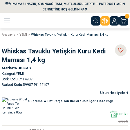
😻🐾 MAMASI HAZIR, OYUNCAĞI TAM, MUTLULUĞU CEPTE — PATİ DOSTLARIN
Geri Dön
Geri Dön
Geri Dön
Geri Dön
Geri Dön
Geri Dön
CENNETİNE HOŞ GELDİN! 🐶🎾
Anasayfa
YEMI
Whiskas Tavuklu Yetişkin Kuru Kedi Maması 1,4 kg
aları
maları
eri
emi
Whiskas Tavuklu Yetişkin Kuru Kedi
i
sleri
kvaryumları
Maması 1,4 kg
Marka
WHISKAS
e Temizlik Ürünleri
eleri
ı
suarları
Kategori
YEMI
Stok Kodu
LY.14907
rları
leri
ler
ğı
Barkod Kodu
5998749144107
Ürün Hediyeleri
ları
rünleri
ları
Supreme W Cat Parça Ton Balıklı / Jöle İçerisinde 85gr
rı
maları
rı
suarları
HEDİYE
0,00 ₺
nleri
rünleri
ğı