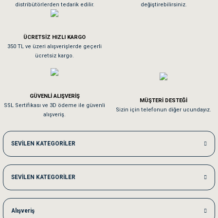
distribütörlerden tedarik edilir.
değiştirebilirsiniz.
Tavşanım kafesinin kalitesine ve paketlemesine bayıldım
ÜCRETSİZ HIZLI KARGO
Sa**** On******
350 TL ve üzeri alışverişlerde geçerli
ücretsiz kargo.
Pamuk için aradığım tüm oyuncaklar mevcut
Em**** Ha****** Ka******
GÜVENLİ ALIŞVERİŞ
MÜŞTERİ DESTEĞİ
SSL Sertifikası ve 3D ödeme ile güvenli
Kedilerim beğeniyorlar. Memnunuz. Uygun fiyatta olması iyi.
Sizin için telefonun diğer ucundayız.
alışveriş.
Me***** Ya******
SEVİLEN KATEGORİLER
Akşam verdiğim sipariş bir sonraki gün elime ulaştı. Jack russell köpeğim se
SEVİLEN KATEGORİLER
Ka***** Ar******
Ufak bir sorun harici sorun olmadı sağolsunlar onuda hemen çözdüler
Alışveriş