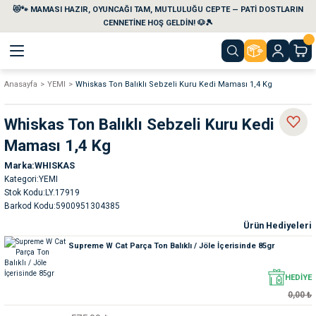
😻🐾 MAMASI HAZIR, OYUNCAĞI TAM, MUTLULUĞU CEPTE — PATİ DOSTLARIN
Geri Dön
Geri Dön
Geri Dön
Geri Dön
Geri Dön
Geri Dön
CENNETİNE HOŞ GELDİN! 🐶🎾
Anasayfa
YEMI
Whiskas Ton Balıklı Sebzeli Kuru Kedi Maması 1,4 Kg
aları
maları
eri
emi
Whiskas Ton Balıklı Sebzeli Kuru Kedi
i
sleri
kvaryumları
Maması 1,4 Kg
Marka
WHISKAS
e Temizlik Ürünleri
eleri
ı
suarları
Kategori
YEMI
Stok Kodu
LY.17919
rları
leri
ler
ğı
Barkod Kodu
5900951304385
Ürün Hediyeleri
ları
rünleri
ları
Supreme W Cat Parça Ton Balıklı / Jöle İçerisinde 85gr
rı
maları
rı
suarları
HEDİYE
0,00 ₺
nleri
rünleri
ğı