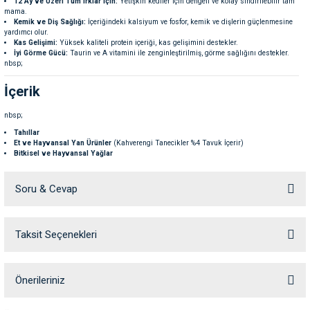
12 Ay ve Üzeri Tüm Irklar İçin:
Yetişkin kediler için dengeli ve kolay sindirilebilir tam
ve Temizlik
rı
mama.
Kemik ve Diş Sağlığı:
İçeriğindeki kalsiyum ve fosfor, kemik ve dişlerin güçlenmesine
yardımcı olur.
Kas Gelişimi:
Yüksek kaliteli protein içeriği, kas gelişimini destekler.
e Ek Besinler
ı
İyi Görme Gücü:
Taurin ve A vitamini ile zenginleştirilmiş, görme sağlığını destekler.
nbsp;
Su Kapları
ve Ek Besinleri
İçerik
nbsp;
eri
Tahıllar
Et ve Hayvansal Yan Ürünler
(Kahverengi Tanecikler %4 Tavuk İçerir)
Bitkisel ve Hayvansal Yağlar
eri
Sebze Protein Ekstratları
Sebze Kaynaklı Ürünler
Mineraller
Soru & Cevap
nleri
Sebzeler:
Turuncu Tanecikler %0,5 Kurutulmuş Havuç
Yeşil Tanecikler %1 Kurutulmuş Bezelye
Çeşitli Şekerler
ları
Taksit Seçenekleri
Ürün hakkında henüz soru sorulmamış.
Maya
nbsp;
Analiz Değerleri
Soru Sor
Önerileriniz
nbsp;
Bu ürünün fiyat bilgisi, resim, ürün açıklamalarında ve diğer konularda