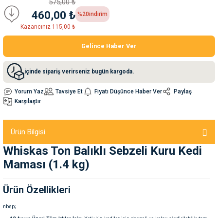
575,00 ₺
460,00 ₺
%20
indirim
nleri
rünleri
manları
esuarları
Kazancınız 115,00 ₺
Gelince Haber Ver
içinde sipariş verirseniz bugün kargoda.
ntaları
otoru
Yorum Yaz
Tavsiye Et
Fiyatı Düşünce Haber Ver
Paylaş
arı
 Su Kabları
arı
Karşılaştır
anları
Ürün Bilgisi
Whiskas Ton Balıklı Sebzeli Kuru Kedi
nları
Maması (1.4 kg)
ları
 Kemikleri
Ürün Özellikleri
nleri
e Seyahat Ürünleri
nbsp;