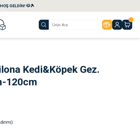
HOŞ GELDİN! 🐶🎾
ilona Kedi&Köpek Gez.
m-120cm
dirimi)