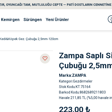
IR, OYUNCAĞI TAM, MUTLULUĞU CEPTE — PATİ DOSTLARIN CENNETİNE 
Kemirgen
Sürüngen
Yeni Ürünler
a Kedi&Köpek Gez. Çubuğu 2,5mm-120cm
Zampa Saplı S
Çubuğu 2,5m
Marka
ZAMPA
Kategori
Gezdirmeler
Stok Kodu
KT.75164
Barkod Kodu
8682689211803
Havale
211,85 TL (%5,00 havale in
223,00 ₺