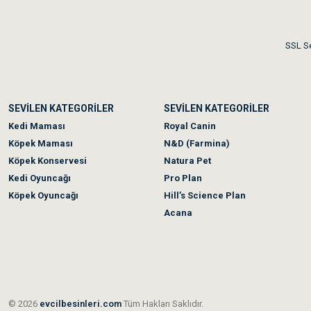
Akşam verdiğim sipariş bir
SSL Se
Ka***** Ar******
SEVİLEN KATEGORİLER
SEVİLEN KATEGORİLER
Ufak bir sorun harici soru
Kedi Maması
Royal Canin
Köpek Maması
N&D (Farmina)
Köpek Konservesi
Natura Pet
Kedi Oyuncağı
Pro Plan
Köpek Oyuncağı
Hill’s Science Plan
Acana
© 2026
evcilbesinleri.com
Tüm Hakları Saklıdır.