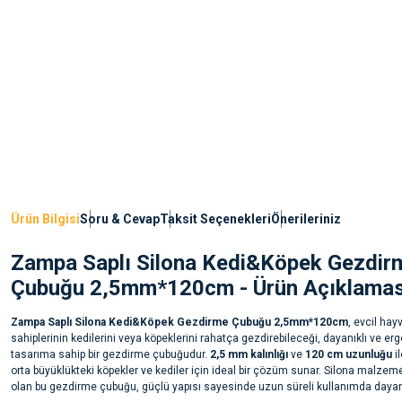
Ürün Bilgisi
Soru & Cevap
Taksit Seçenekleri
Önerileriniz
Zampa Saplı Silona Kedi&Köpek Gezdir
Çubuğu 2,5mm*120cm - Ürün Açıklamas
Zampa Saplı Silona Kedi&Köpek Gezdirme Çubuğu 2,5mm*120cm
, evcil hay
sahiplerinin kedilerini veya köpeklerini rahatça gezdirebileceği, dayanıklı ve e
tasarıma sahip bir gezdirme çubuğudur.
2,5 mm kalınlığı
ve
120 cm uzunluğu
i
orta büyüklükteki köpekler ve kediler için ideal bir çözüm sunar. Silona malzeme
olan bu gezdirme çubuğu, güçlü yapısı sayesinde uzun süreli kullanımda dayanık