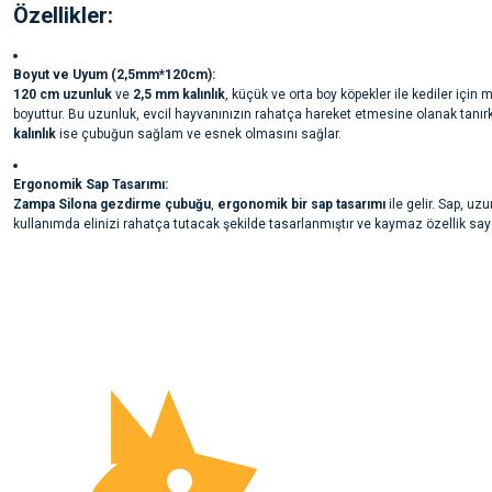
Özellikler:
Boyut ve Uyum (2,5mm*120cm):
120 cm uzunluk
ve
2,5 mm kalınlık
, küçük ve orta boy köpekler ile kediler için
boyuttur. Bu uzunluk, evcil hayvanınızın rahatça hareket etmesine olanak tanır
kalınlık
ise çubuğun sağlam ve esnek olmasını sağlar.
Ergonomik Sap Tasarımı:
Zampa Silona gezdirme çubuğu
,
ergonomik bir sap tasarımı
ile gelir. Sap, uzu
kullanımda elinizi rahatça tutacak şekilde tasarlanmıştır ve kaymaz özellik sa
çubuğun güvenli bir şekilde kullanılmasını sağlar. Yürüyüş veya eğitim sırasında
Bu ürünün fiyat bilgisi, resim, ürün açıklamalarında ve diğer konularda yete
tutuş sunar.
noktaları öneri formunu kullanarak tarafımıza iletebilirsiniz.
Ürün hakkında henüz soru sorulmamış.
Görüş ve önerileriniz için teşekkür ederiz.
Silona Malzeme ve Dayanıklılık:
Silona malzeme
, gezdirme çubuğunun esnekliğini ve dayanıklılığını artırır. Çu
Ürün resmi kalitesiz, bozuk veya görüntülenemiyor.
Soru Sor
kalınlığı
sayesinde sağlam bir yapıya sahiptir ve dış mekan koşullarına dayanıklı
süreli kullanımda bile esnekliğini ve dayanıklılığını kaybetmez.
Ürün açıklamasında eksik bilgiler bulunuyor.
Ürün bilgilerinde hatalar bulunuyor.
Kolay Kullanım ve Yüksek Kontrol:
Ürün fiyatı diğer sitelerden daha pahalı.
120 cm uzunluk
, köpeğinizin veya kedinizin rahatça hareket etmesine olanak t
zamanda sahibine tam kontrol sağlar. Çubuğun uzunluğu, geniş alanlarda ve ka
Bu ürüne benzer farklı alternatifler olmalı.
ortamlarda hayvanınızı rahatça gezdirmenizi sağlar. Hem kediler hem de köpekl