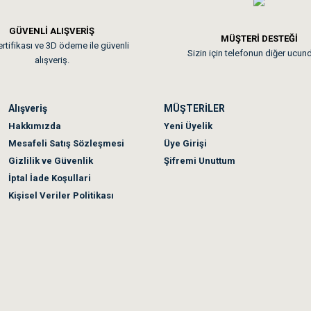
GÜVENLİ ALIŞVERİŞ
 sonraki gün elime ulaştı. Jack russell köpeğim severek yedi. Tüy dur
MÜŞTERİ DESTEĞİ
rtifikası ve 3D ödeme ile güvenli
Sizin için telefonun diğer ucun
alışveriş.
Alışveriş
MÜŞTERİLER
n olmadı sağolsunlar onuda hemen çözdüler
Hakkımızda
Yeni Üyelik
Mesafeli Satış Sözleşmesi
Üye Girişi
Gizlilik ve Güvenlik
Şifremi Unuttum
İptal İade Koşullari
Kişisel Veriler Politikası