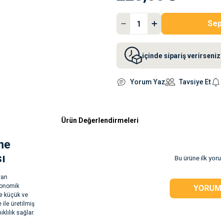
Sep
içinde sipariş verirsen
Yorum Yaz
Tavsiye Et
Ürün Değerlendirmeleri
me
ı
Bu ürüne ilk yor
van
rgonomik
YORUM
le küçük ve
 ile üretilmiş
lılık sağlar.