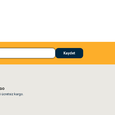
El**** Ek******
 çözdü
Köpeğim bayıldı hediyeler için teşekkürler
Kaydet
lar mevcut
RGO
i ücretsiz kargo.