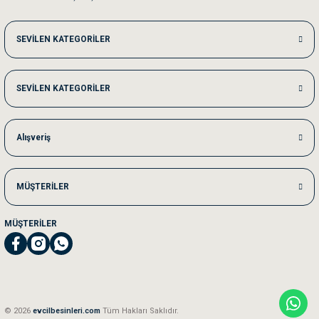
Me***** Ya******
SEVİLEN KATEGORİLER
Akşam verdiğim sipariş bir sonraki gün elime ulaştı. Jack russell köpeğim se
SEVİLEN KATEGORİLER
Ka***** Ar******
Ufak bir sorun harici sorun olmadı sağolsunlar onuda hemen çözdüler
Alışveriş
MÜŞTERİLER
MÜŞTERİLER
© 2026
evcilbesinleri.com
Tüm Hakları Saklıdır.