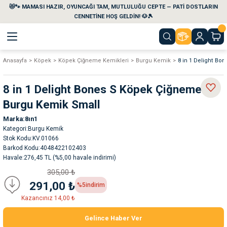
😻🐾 MAMASI HAZIR, OYUNCAĞI TAM, MUTLULUĞU CEPTE — PATİ DOSTLARIN
Geri Dön
Geri Dön
Geri Dön
Geri Dön
Geri Dön
Geri Dön
CENNETİNE HOŞ GELDİN! 🐶🎾
Anasayfa
Köpek
Köpek Çiğneme Kemikleri
Burgu Kemik
8 in 1 Delight B
aları
maları
eri
emi
8 in 1 Delight Bones S Köpek Çiğneme
i
sleri
kvaryumları
Burgu Kemik Small
Marka
8ın1
e Temizlik Ürünleri
eleri
ı
suarları
Kategori
Burgu Kemik
Stok Kodu
KV.01066
rları
leri
ler
ğı
Barkod Kodu
4048422102403
Havale
276,45 TL (%5,00 havale indirimi)
305,00 ₺
ları
rünleri
ları
291,00 ₺
%5
indirim
Kazancınız 14,00 ₺
rı
maları
rı
suarları
Gelince Haber Ver
nleri
rünleri
ğı