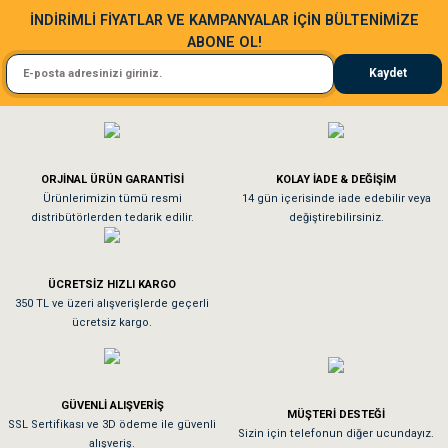
Sa**** Ta******
İNDİRİMLİ FİYATLAR VE KAMPANYALAR İÇİN BÜLTENİMİZE
ABONE OL!
Kedim taze mamaya bayıldı kargo fimrasın da bir sorun yaşadım ve arkadaşlar ço
Kaydet
El**** Ek******
Gönder
Köpeğim bayıldı hediyeler için teşekkürler
ORJİNAL ÜRÜN GARANTİSİ
KOLAY İADE & DEĞİŞİM
As**** Tu******
Ürünlerimizin tümü resmi
14 gün içerisinde iade edebilir veya
distribütörlerden tedarik edilir.
değiştirebilirsiniz.
Tavşanım kafesinin kalitesine ve paketlemesine bayıldım
ÜCRETSİZ HIZLI KARGO
Sa**** On******
350 TL ve üzeri alışverişlerde geçerli
ücretsiz kargo.
Pamuk için aradığım tüm oyuncaklar mevcut
Em**** Ha****** Ka******
GÜVENLİ ALIŞVERİŞ
MÜŞTERİ DESTEĞİ
SSL Sertifikası ve 3D ödeme ile güvenli
Kedilerim beğeniyorlar. Memnunuz. Uygun fiyatta olması iyi.
Sizin için telefonun diğer ucundayız.
alışveriş.