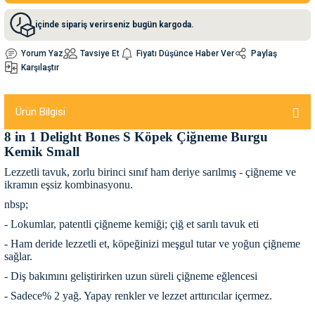
içinde sipariş verirseniz bugün kargoda.
nleri
rünleri
manları
esuarları
Yorum Yaz
Tavsiye Et
Fiyatı Düşünce Haber Ver
Paylaş
Karşılaştır
ntaları
otoru
Ürün Bilgisi
8 in 1 Delight Bones S Köpek Çiğneme Burgu
arı
 Su Kabları
arı
Kemik Small
Lezzetli tavuk, zorlu birinci sınıf ham deriye sarılmış - çiğneme ve
anları
ikramın eşsiz kombinasyonu.
nbsp;
nları
- Lokumlar, patentli çiğneme kemiği; çiğ et sarılı tavuk eti
- Ham deride lezzetli et, köpeğinizi meşgul tutar ve yoğun çiğneme
ları
 Kemikleri
sağlar.
- Diş bakımını geliştirirken uzun süreli çiğneme eğlencesi
nleri
e Seyahat Ürünleri
- Sadece% 2 yağ. Yapay renkler ve lezzet arttırıcılar içermez.