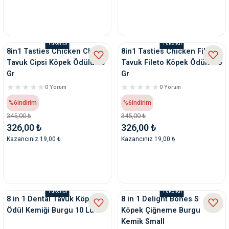
Tükendi
Tükendi
8in1 Tasties Chicken Chips
8in1 Tasties Chicken Fillets
Tavuk Cipsi Köpek Ödülü 85
Tavuk Fileto Köpek Ödülü 85
Gr
Gr
0 Yorum
0 Yorum
%6
indirim
%6
indirim
345,00 ₺
345,00 ₺
326,00 ₺
326,00 ₺
Kazancınız 19,00 ₺
Kazancınız 19,00 ₺
Tükendi
Tükendi
8 in 1 Dental Tavuk Köpek
8 in 1 Delight Bones S
Ödül Kemiği Burgu 10 Lu
Köpek Çiğneme Burgu
Kemik Small