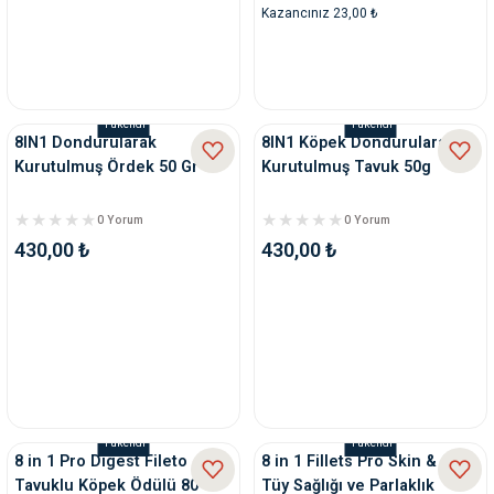
Kazancınız 23,00 ₺
Tükendi
Tükendi
8IN1 Dondurularak
8IN1 Köpek Dondurularak
Kurutulmuş Ördek 50 Gr
Kurutulmuş Tavuk 50g
0 Yorum
0 Yorum
430,00 ₺
430,00 ₺
Tükendi
Tükendi
8 in 1 Pro Digest Fileto
8 in 1 Fillets Pro Skin & Coat
Tavuklu Köpek Ödülü 80 Gr
Tüy Sağlığı ve Parlaklık