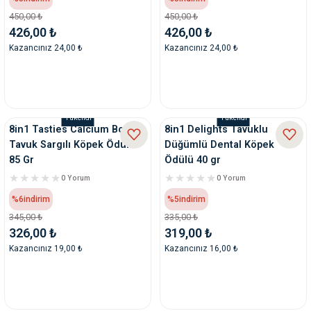
ve Temizlik
rı
450,00 ₺
450,00 ₺
426,00 ₺
426,00 ₺
Kazancınız 24,00 ₺
Kazancınız 24,00 ₺
e Ek Besinler
ı
Su Kapları
ve Ek Besinleri
Tükendi
Tükendi
eri
8in1 Tasties Calcium Bones
8in1 Delights Tavuklu
Tavuk Sargılı Köpek Ödülü
Düğümlü Dental Köpek
eri
85 Gr
Ödülü 40 gr
0 Yorum
0 Yorum
nleri
%6
indirim
%5
indirim
345,00 ₺
335,00 ₺
ları
326,00 ₺
319,00 ₺
Kazancınız 19,00 ₺
Kazancınız 16,00 ₺