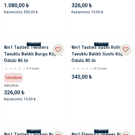
1.080,00 ₺
326,00 ₺
Kazancınız 350,00 ₺
Kazancınız 19,00 ₺
Tükendi
Tükendi
8in1 Tasties Twisters
8in1 Tasties Sushi Rolls
Tavuklu Balıklı Burgu Köpek
Tavuklu Balıklı Sushi Köpek
Ödülü 85 Gr
Ödülü 85 Gr
0 Yorum
0 Yorum
345,00 ₺
%6
indirim
345,00 ₺
326,00 ₺
Kazancınız 19,00 ₺
Tükendi
Tükendi
8in1 Tasties Chicken Breast
8in1 Flavours Skewer Bites