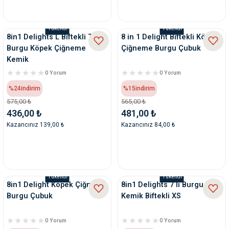
Tükendi
Tükendi
8in1 Delights L Biftekli Tekli
8 in 1 Delight Biftekli Köpek
Burgu Köpek Çiğneme
Çiğneme Burgu Çubuk
Kemik
0 Yorum
0 Yorum
%24
indirim
%15
indirim
575,00 ₺
565,00 ₺
436,00 ₺
481,00 ₺
Kazancınız 139,00 ₺
Kazancınız 84,00 ₺
Tükendi
Tükendi
8in1 Delight Köpek Çiğneme
8in1 Delights 7 li Burgu
Burgu Çubuk
Kemik Biftekli XS
0 Yorum
0 Yorum