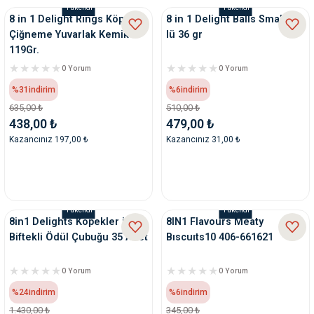
Tükendi
Tükendi
8 in 1 Delight Rings Köpek
8 in 1 Delight Balls Small 4
Çiğneme Yuvarlak Kemik
lü 36 gr
119Gr.
0 Yorum
0 Yorum
%31
indirim
%6
indirim
635,00 ₺
510,00 ₺
438,00 ₺
479,00 ₺
Kazancınız 197,00 ₺
Kazancınız 31,00 ₺
Tükendi
Tükendi
8in1 Delights Köpekler için
8IN1 Flavours Meaty
Biftekli Ödül Çubuğu 35 Adet
Bıscuıts10 406-661621
0 Yorum
0 Yorum
%24
indirim
%6
indirim
1.430,00 ₺
345,00 ₺