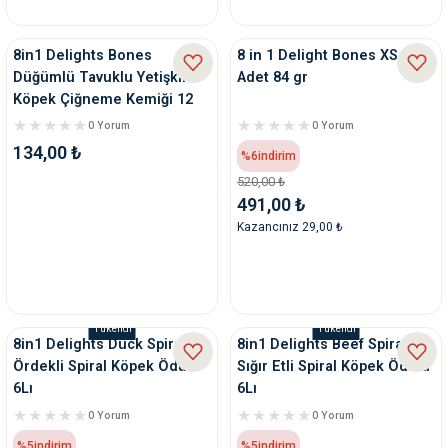
nleri
rünleri
manları
esuarları
8in1 Delights Bones
8 in 1 Delight Bones XS 7
Düğümlü Tavuklu Yetişkin
Adet 84 gr
Köpek Çiğneme Kemiği 12
Gr
0 Yorum
0 Yorum
134,00 ₺
ntaları
otoru
%6
indirim
520,00 ₺
491,00 ₺
arı
 Su Kabları
arı
Kazancınız 29,00 ₺
anları
nları
Tükendi
Tükendi
8in1 Delights Duck Spirals
8in1 Delights Beef Spirals
ları
 Kemikleri
Ördekli Spiral Köpek Ödülü
Sığır Etli Spiral Köpek Ödülü
6Lı
6Lı
nleri
e Seyahat Ürünleri
0 Yorum
0 Yorum
%5
indirim
%5
indirim