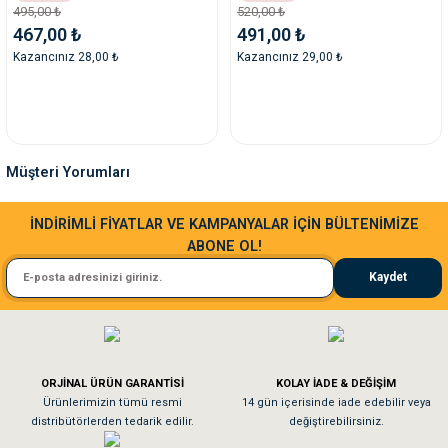
495,00 ₺
520,00 ₺
467,00 ₺
491,00 ₺
Kazancınız 28,00 ₺
Kazancınız 29,00 ₺
Müşteri Yorumları
Sa**** Ta******
İNDİRİMLİ FİYATLAR VE KAMPANYALAR İÇİN BÜLTENİMİZE
ABONE OL!
Kedim taze mamaya bayıldı kargo fimrasın da bir sorun yaşadım ve arkadaşlar ço
Kaydet
El**** Ek******
Köpeğim bayıldı hediyeler için teşekkürler
ORJİNAL ÜRÜN GARANTİSİ
KOLAY İADE & DEĞİŞİM
As**** Tu******
Ürünlerimizin tümü resmi
14 gün içerisinde iade edebilir veya
distribütörlerden tedarik edilir.
değiştirebilirsiniz.
Tavşanım kafesinin kalitesine ve paketlemesine bayıldım