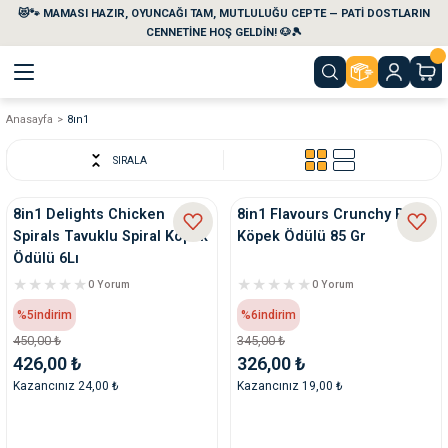
😻🐾 MAMASI HAZIR, OYUNCAĞI TAM, MUTLULUĞU CEPTE — PATİ DOSTLARIN
Geri Dön
Geri Dön
Geri Dön
Geri Dön
Geri Dön
Geri Dön
CENNETİNE HOŞ GELDİN! 🐶🎾
Anasayfa
8ın1
aları
maları
eri
emi
SIRALA
i
sleri
kvaryumları
8in1 Delights Chicken
8in1 Flavours Crunchy Rolls
Spirals Tavuklu Spiral Köpek
Köpek Ödülü 85 Gr
e Temizlik Ürünleri
eleri
ı
suarları
Ödülü 6Lı
0 Yorum
0 Yorum
rları
leri
ler
ğı
%5
indirim
%6
indirim
450,00 ₺
345,00 ₺
ları
rünleri
ları
426,00 ₺
326,00 ₺
Kazancınız 24,00 ₺
Kazancınız 19,00 ₺
rı
maları
rı
suarları
nleri
rünleri
ğı