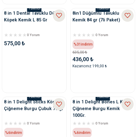
Tükendi
Tükendi
8 in 1 Dental Tavuklu Düğüm
8in1 Düğümlü Tavuklu
Köpek Kemik L 85 Gr
Kemik 84 gr (7li Paket)
0 Yorum
0 Yorum
575,00 ₺
%31
indirim
635,00 ₺
436,00 ₺
Kazancınız 199,00 ₺
Tükendi
Tükendi
8 in 1 Delight Sticks Köpek
8 in 1 Delight Bones L Köpek
Çiğneme Burgu Çubuk 75 gr
Çiğneme Burgu Kemik
100Gr.
0 Yorum
0 Yorum
%6
indirim
%6
indirim