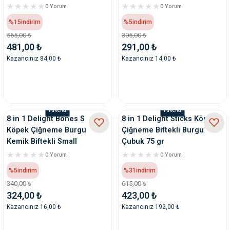
0 Yorum
0 Yorum
%15
indirim
%5
indirim
565,00 ₺
305,00 ₺
481,00 ₺
291,00 ₺
Kazancınız 84,00 ₺
Kazancınız 14,00 ₺
Tükendi
Tükendi
8 in 1 Delight Bones S
8 in 1 Delight Sticks Köpek
Köpek Çiğneme Burgu
Çiğneme Biftekli Burgu
Kemik Biftekli Small
Çubuk 75 gr
0 Yorum
0 Yorum
%5
indirim
%31
indirim
340,00 ₺
615,00 ₺
324,00 ₺
423,00 ₺
Kazancınız 16,00 ₺
Kazancınız 192,00 ₺