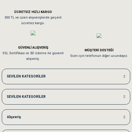
ÜCRETSİZ HIZLI KARGO
Sa**** On******
350 TL ve üzeri alışverişlerde geçerli
ücretsiz kargo.
Pamuk için aradığım tüm oyuncaklar mevcut
Em**** Ha****** Ka******
GÜVENLİ ALIŞVERİŞ
MÜŞTERİ DESTEĞİ
SSL Sertifikası ve 3D ödeme ile güvenli
Kedilerim beğeniyorlar. Memnunuz. Uygun fiyatta olması iyi.
Sizin için telefonun diğer ucundayız.
alışveriş.
Me***** Ya******
SEVİLEN KATEGORİLER
Akşam verdiğim sipariş bir sonraki gün elime ulaştı. Jack russell köpeğim se
SEVİLEN KATEGORİLER
Ka***** Ar******
Ufak bir sorun harici sorun olmadı sağolsunlar onuda hemen çözdüler
Alışveriş