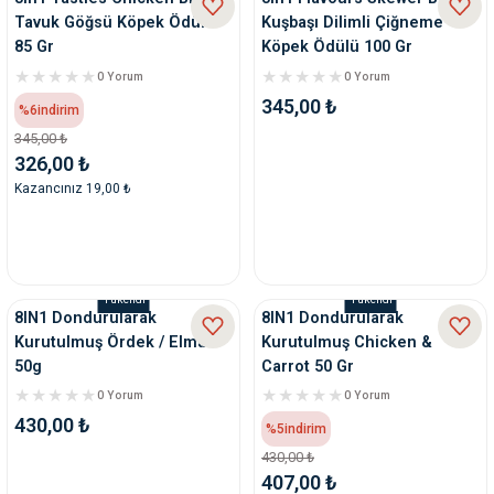
Tavuk Göğsü Köpek Ödülü
Kuşbaşı Dilimli Çiğneme
85 Gr
Köpek Ödülü 100 Gr
0 Yorum
0 Yorum
345,00 ₺
%6
indirim
345,00 ₺
326,00 ₺
Kazancınız 19,00 ₺
Tükendi
Tükendi
8IN1 Dondurularak
8IN1 Dondurularak
Kurutulmuş Ördek / Elma
Kurutulmuş Chicken &
50g
Carrot 50 Gr
0 Yorum
0 Yorum
430,00 ₺
%5
indirim
430,00 ₺
407,00 ₺