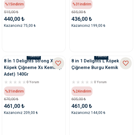
%15
indirim
%31
indirim
515,00 ₺
635,00 ₺
440,00 ₺
436,00 ₺
Kazancınız 75,00 ₺
Kazancınız 199,00 ₺
Tükendi
Tükendi
8 İn 1 Delights Strong XS
8 in 1 Delights L Köpek
Köpek Çiğneme Xs Kemik (7
Çiğneme Burgu Kemik
Adet) 140Gr
0 Yorum
0 Yorum
%31
indirim
%24
indirim
670,00 ₺
605,00 ₺
461,00 ₺
461,00 ₺
Kazancınız 209,00 ₺
Kazancınız 144,00 ₺