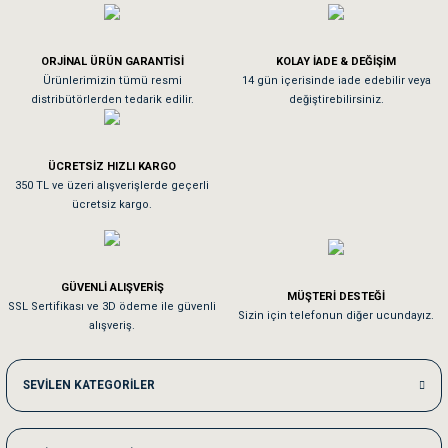
Köpeğim bayıldı hediyeler için teşekkürler
ORJİNAL ÜRÜN GARANTİSİ
KOLAY İADE & DEĞİŞİM
As**** Tu******
Ürünlerimizin tümü resmi
14 gün içerisinde iade edebilir veya
distribütörlerden tedarik edilir.
değiştirebilirsiniz.
Tavşanım kafesinin kalitesine ve paketlemesine bayıldım
ÜCRETSİZ HIZLI KARGO
Sa**** On******
350 TL ve üzeri alışverişlerde geçerli
ücretsiz kargo.
Pamuk için aradığım tüm oyuncaklar mevcut
Em**** Ha****** Ka******
GÜVENLİ ALIŞVERİŞ
MÜŞTERİ DESTEĞİ
SSL Sertifikası ve 3D ödeme ile güvenli
Kedilerim beğeniyorlar. Memnunuz. Uygun fiyatta olması iyi.
Sizin için telefonun diğer ucundayız.
alışveriş.
Me***** Ya******
SEVİLEN KATEGORİLER
Akşam verdiğim sipariş bir sonraki gün elime ulaştı. Jack russell köpeğim se