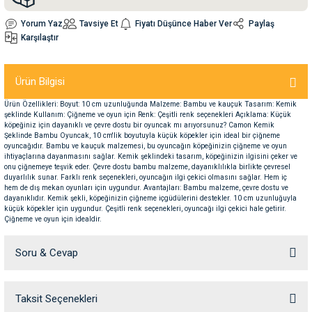
Yorum Yaz
Tavsiye Et
Fiyatı Düşünce Haber Ver
Paylaş
nleri
rünleri
manları
esuarları
Karşılaştır
Ürün Bilgisi
Ürün Özellikleri: Boyut: 10 cm uzunluğunda Malzeme: Bambu ve kauçuk Tasarım: Kemik
ntaları
otoru
şeklinde Kullanım: Çiğneme ve oyun için Renk: Çeşitli renk seçenekleri Açıklama: Küçük
köpeğiniz için dayanıklı ve çevre dostu bir oyuncak mı arıyorsunuz? Camon Kemik
Şeklinde Bambu Oyuncak, 10 cm'lik boyutuyla küçük köpekler için ideal bir çiğneme
arı
 Su Kabları
arı
oyuncağıdır. Bambu ve kauçuk malzemesi, bu oyuncağın köpeğinizin çiğneme ve oyun
ihtiyaçlarına dayanmasını sağlar. Kemik şeklindeki tasarım, köpeğinizin ilgisini çeker ve
onu çiğnemeye teşvik eder. Çevre dostu bambu malzeme, dayanıklılıkla birlikte çevresel
duyarlılık sunar. Farklı renk seçenekleri, oyuncağın ilgi çekici olmasını sağlar. Hem iç
anları
hem de dış mekan oyunları için uygundur. Avantajları: Bambu malzeme, çevre dostu ve
dayanıklıdır. Kemik şekli, köpeğinizin çiğneme içgüdülerini destekler. 10 cm uzunluğuyla
küçük köpekler için uygundur. Çeşitli renk seçenekleri, oyuncağı ilgi çekici hale getirir.
nları
Çiğneme ve oyun için idealdir.
ları
 Kemikleri
Soru & Cevap
nleri
e Seyahat Ürünleri
Taksit Seçenekleri
Ürün hakkında henüz soru sorulmamış.