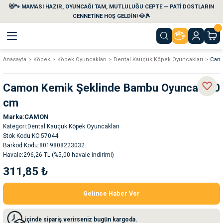
😻🐾 MAMASI HAZIR, OYUNCAĞI TAM, MUTLULUĞU CEPTE — PATİ DOSTLARIN
Geri Dön
Geri Dön
Geri Dön
Geri Dön
Geri Dön
Geri Dön
CENNETİNE HOŞ GELDİN! 🐶🎾
Anasayfa
Köpek
Köpek Oyuncakları
Dental Kauçuk Köpek Oyuncakları
Camo
aları
maları
eri
emi
Camon Kemik Şeklinde Bambu Oyuncak 10
i
sleri
kvaryumları
cm
Marka
CAMON
e Temizlik Ürünleri
eleri
ı
suarları
Kategori
Dental Kauçuk Köpek Oyuncakları
Stok Kodu
KO.57044
rları
leri
ler
ğı
Barkod Kodu
8019808223032
Havale
296,26 TL (%5,00 havale indirimi)
311,85 ₺
ları
rünleri
ları
Gelince Haber Ver
rı
maları
rı
suarları
içinde sipariş verirseniz bugün kargoda.
nleri
rünleri
ğı