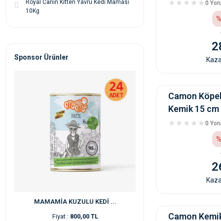
Royal Canin Kitten Yavru Kedi Maması
0 Yo
10Kg
%
2
Sponsor Ürünler
Kaza
Camon Köpek
Kemik 15 cm
0 Yo
%
2
Kaza
MAMAMİA KUZULU KEDİ ...
Camon Kemik
Fiyat :
800,00 TL