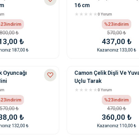
cm
16 cm
rum
0 Yorum
23
indirim
%23
indirim
800,00 ₺
570,00 ₺
13,00 ₺
437,00 ₺
cınız 187,00 ₺
Kazancınız 133,00 ₺
 Oyuncağı
Camon Çelik Dişli Ve Yuv
Mini
Uçlu Tarak
rum
0 Yorum
23
indirim
%23
indirim
570,00 ₺
470,00 ₺
38,00 ₺
360,00 ₺
cınız 132,00 ₺
Kazancınız 110,00 ₺