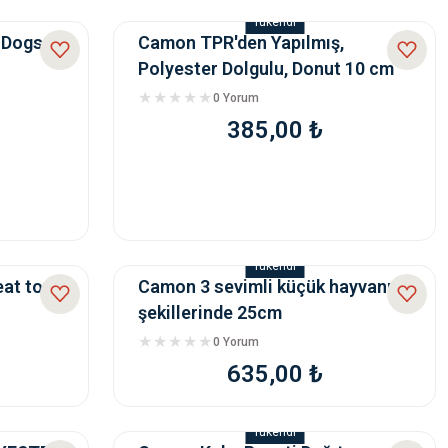
Tükendi
 Dogs
Camon TPR'den Yapılmış,
Polyester Dolgulu, Donut 10 cm
0 Yorum
385,00 ₺
Tükendi
at toy,
Camon 3 sevimli küçük hayvanın
şekillerinde 25cm
0 Yorum
635,00 ₺
Tükendi