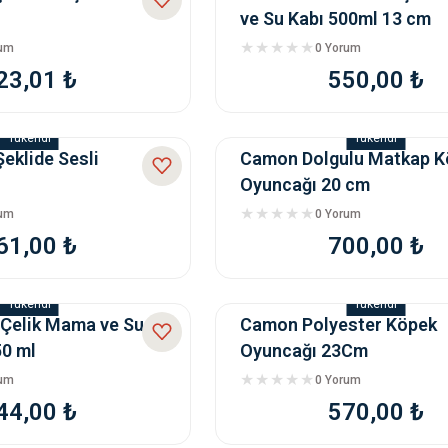
ve Su Kabı 500ml 13 cm
rum
0 Yorum
23,01 ₺
550,00 ₺
Tükendi
Tükendi
eklide Sesli
Camon Dolgulu Matkap K
Oyuncağı 20 cm
rum
0 Yorum
61,00 ₺
700,00 ₺
Tükendi
Tükendi
 Çelik Mama ve Su
Camon Polyester Köpek
50 ml
Oyuncağı 23Cm
rum
0 Yorum
44,00 ₺
570,00 ₺