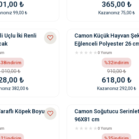
01,00 ₺
365,00 ₺
ncınız 99,00 ₺
Kazancınız 75,00 ₺
 Uçlu İki Renli
Camon Küçük Hayvan Şek
cak
Eğlenceli Polyester 26 c
rum
0 Yorum
38
indirim
%32
indirim
1.010,00 ₺
910,00 ₺
28,00 ₺
618,00 ₺
cınız 382,00 ₺
Kazancınız 292,00 ₺
araflı Köpek Boyun
Camon Soğutucu Serinlet
96X81 cm
rum
0 Yorum
21
indirim
%35
indirim