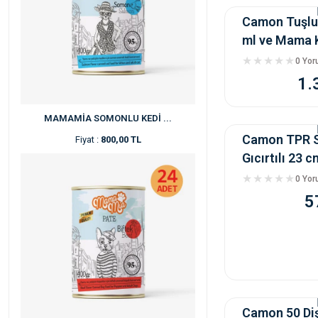
Camon Tuşlu
ml ve Mama 
0 Yo
1.
MAMAMİA SOMONLU KEDİ ...
Camon TPR Sil
Fiyat :
800,00 TL
Gıcırtılı 23 c
0 Yo
5
Camon 50 Dişl