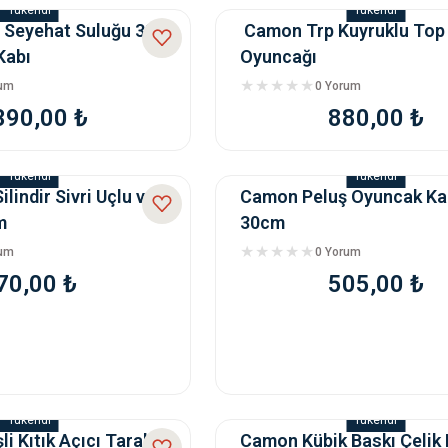
Tükendi
Tükendi
 Seyehat Suluğu 330
Camon Trp Kuyruklu Top
Kabı
Oyuncağı
rum
0 Yorum
390,00 ₺
880,00 ₺
Tükendi
Tükendi
indir Sivri Uçlu ve
Camon Peluş Oyuncak K
m
30cm
rum
0 Yorum
70,00 ₺
505,00 ₺
Tükendi
Tükendi
i Kıtık Açıcı Tarak
Camon Kübik Baskı Çeli