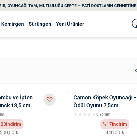
IR, OYUNCAĞI TAM, MUTLULUĞU CEPTE — PATİ DOSTLARIN CENNETİNE 
Kemirgen
Sürüngen
Yeni Ürünler
To
mbu ve İpten
Camon Köpek Oyuncağı - 
unck 18,5 cm
Ödül Oyunu 7,5cm
rum
0 Yorum
20
indirim
%17
indirim
500,00 ₺
440,00 ₺