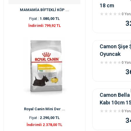
18 cm
MAMAMİA BİFTEKLİ KÖP ...
0 Yo
Fiyat :
1.080,00 TL
3
İndirimli 799,92 TL
Camon Şişe Ş
Oyuncak
0 Yo
3
Camon Bella
Kabı 10cm 1
Royal Canin Mini Der ...
0 Yo
Fiyat :
2.290,00 TL
3
İndirimli 2.378,00 TL