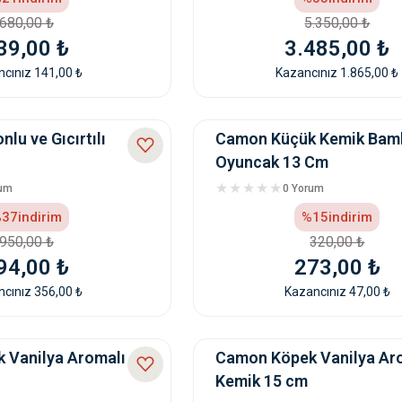
680,00 ₺
5.350,00 ₺
39,00 ₺
3.485,00 ₺
cınız 141,00 ₺
Kazancınız 1.865,00 ₺
lu ve Gıcırtılı
Camon Küçük Kemik Bam
Oyuncak 13 Cm
rum
0 Yorum
37
indirim
%15
indirim
950,00 ₺
320,00 ₺
94,00 ₺
273,00 ₺
cınız 356,00 ₺
Kazancınız 47,00 ₺
 Vanilya Aromalı
Camon Köpek Vanilya Ar
Kemik 15 cm