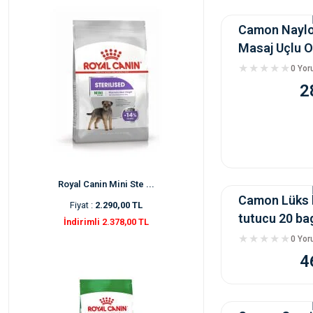
Camon Naylo
Masaj Uçlu 
0 Yo
2
Royal Canin Mini Ste ...
Camon Lüks 
Fiyat :
2.290,00 TL
tutucu 20 ba
İndirimli 2.378,00 TL
0 Yo
4