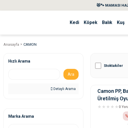
😻🐾 MAMASI HAZ
Kedi
Köpek
Balık
Kuş
Anasayfa
CAMON
Hızlı Arama
Stoktakiler
Ara
Detaylı Arama
Camon PP, Ba
Üretilmiş Oy
0 Yo
%
Marka Arama