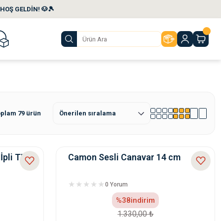
HOŞ GELDİN! 🐶🎾
plam 79 ürün
İpli TPR
Camon Sesli Canavar 14 cm
0 Yorum
%38
indirim
1.330,00 ₺