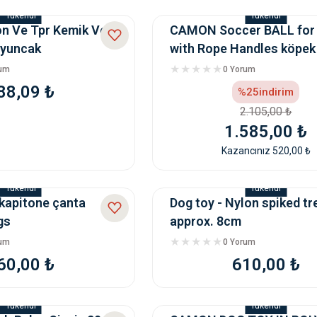
Tükendi
Tükendi
n Ve Tpr Kemik Ve
CAMON Soccer BALL for
Oyuncak
with Rope Handles köpek
oyuncağı
rum
0 Yorum
88,09 ₺
%25
indirim
2.105,00 ₺
1.585,00 ₺
Kazancınız 520,00 ₺
Tükendi
Tükendi
kapitone çanta
Dog toy - Nylon spiked tre
gs
approx. 8cm
rum
0 Yorum
60,00 ₺
610,00 ₺
Tükendi
Tükendi