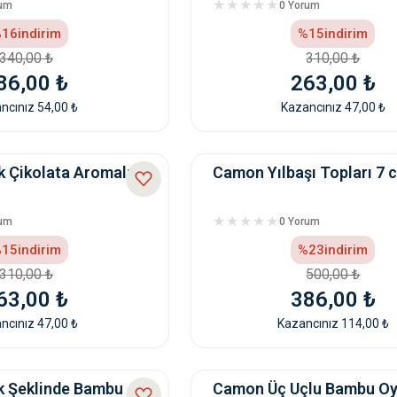
rum
0 Yorum
16
indirim
%15
indirim
340,00 ₺
310,00 ₺
86,00 ₺
263,00 ₺
ncınız 54,00 ₺
Kazancınız 47,00 ₺
 Çikolata Aromalı
Camon Yılbaşı Topları 7 
rum
0 Yorum
15
indirim
%23
indirim
310,00 ₺
500,00 ₺
63,00 ₺
386,00 ₺
ncınız 47,00 ₺
Kazancınız 114,00 ₺
 Şeklinde Bambu
Camon Üç Uçlu Bambu O