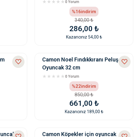
0 Yorum
%16
indirim
340,00 ₺
286,00 ₺
Kazancınız 54,00 ₺
cm
Camon Noel Fındıkkıranı Peluş
Oyuncak 32 cm
0 Yorum
%22
indirim
850,00 ₺
661,00 ₺
Kazancınız 189,00 ₺
yuncak
Camon Köpekler için oyuncak