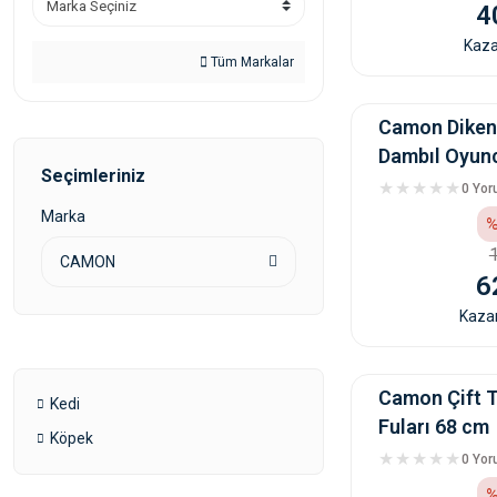
4
Kaza
Tüm Markalar
Camon Dikenli
Dambıl Oyun
Seçimleriniz
0 Yo
Marka
%
CAMON
6
Kazan
Camon Çift T
Kedi
Fuları 68 cm
Köpek
0 Yo
%