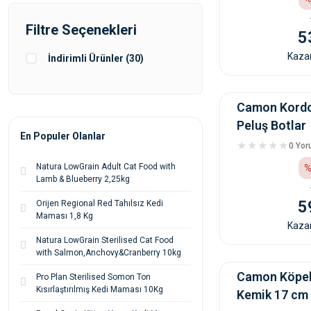
Filtre Seçenekleri
5
Kazan
İndirimli Ürünler (30)
Camon Kordon
Peluş Botlar
En Populer Olanlar
0 Yo
%
Natura LowGrain Adult Cat Food with
Lamb & Blueberry 2,25kg
5
Orijen Regional Red Tahılsız Kedi
Maması 1,8 Kg
Kazan
Natura LowGrain Sterilised Cat Food
with Salmon,Anchovy&Cranberry 10kg
Camon Köpek
Pro Plan Sterilised Somon Ton
Kısırlaştırılmış Kedi Maması 10Kg
Kemik 17 cm