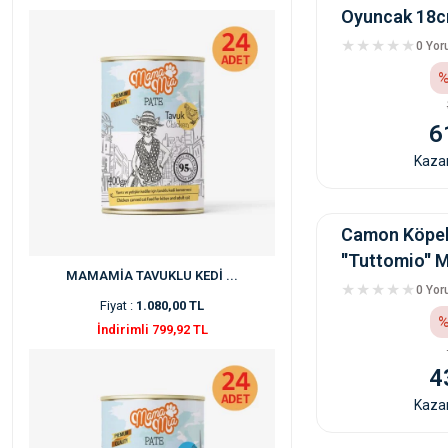
Oyuncak 18
0 Yo
%
6
Kazan
Camon Köpek
''Tuttomio'' 
MAMAMİA TAVUKLU KEDİ ...
0 Yo
Fiyat :
1.080,00 TL
%
İndirimli 799,92 TL
4
Kazan