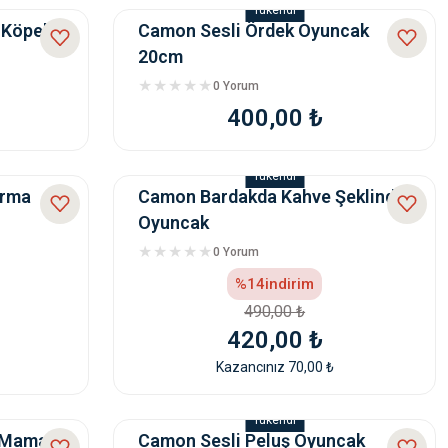
Tükendi
 Köpek
Camon Sesli Ördek Oyuncak
20cm
0 Yorum
400,00 ₺
Tükendi
arma
Camon Bardakda Kahve Şeklinde
Oyuncak
0 Yorum
%14
indirim
490,00 ₺
420,00 ₺
Kazancınız 70,00 ₺
Tükendi
k Mama
Camon Sesli Peluş Oyuncak