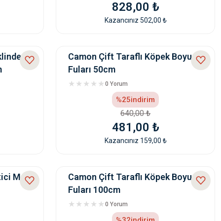
828,00 ₺
Kazancınız 502,00 ₺
linde
Camon Çift Taraflı Köpek Boyun
m
Fuları 50cm
0 Yorum
%25
indirim
640,00 ₺
481,00 ₺
Kazancınız 159,00 ₺
ici Mat
Camon Çift Taraflı Köpek Boyun
Fuları 100cm
0 Yorum
%32
indirim