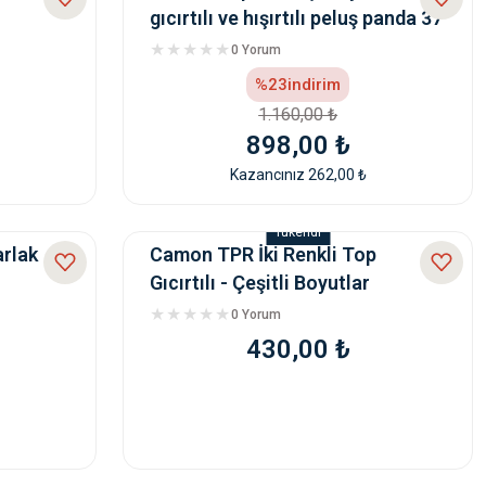
gıcırtılı ve hışırtılı peluş panda 37
cm
0 Yorum
%23
indirim
1.160,00 ₺
898,00 ₺
Kazancınız 262,00 ₺
Tükendi
arlak
Camon TPR İki Renkli Top
Gıcırtılı - Çeşitli Boyutlar
0 Yorum
430,00 ₺