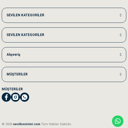
Me***** Ya******
SEVİLEN KATEGORİLER
Akşam verdiğim sipariş bir sonraki gün elime ulaştı. Jack russell köpeğim se
SEVİLEN KATEGORİLER
Ka***** Ar******
Ufak bir sorun harici sorun olmadı sağolsunlar onuda hemen çözdüler
Alışveriş
MÜŞTERİLER
MÜŞTERİLER
© 2026
evcilbesinleri.com
Tüm Hakları Saklıdır.