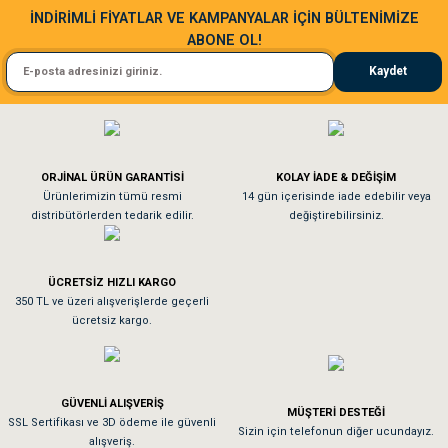
İNDİRİMLİ FİYATLAR VE KAMPANYALAR İÇİN BÜLTENİMİZE
ABONE OL!
Kedim taze mamaya bayıldı kargo fimrasın da bir sorun yaşadım ve arkadaşlar ço
Kaydet
El**** Ek******
Gönder
Köpeğim bayıldı hediyeler için teşekkürler
ORJİNAL ÜRÜN GARANTİSİ
KOLAY İADE & DEĞİŞİM
As**** Tu******
Ürünlerimizin tümü resmi
14 gün içerisinde iade edebilir veya
distribütörlerden tedarik edilir.
değiştirebilirsiniz.
Tavşanım kafesinin kalitesine ve paketlemesine bayıldım
ÜCRETSİZ HIZLI KARGO
Sa**** On******
350 TL ve üzeri alışverişlerde geçerli
ücretsiz kargo.
Pamuk için aradığım tüm oyuncaklar mevcut
Em**** Ha****** Ka******
GÜVENLİ ALIŞVERİŞ
MÜŞTERİ DESTEĞİ
SSL Sertifikası ve 3D ödeme ile güvenli
Kedilerim beğeniyorlar. Memnunuz. Uygun fiyatta olması iyi.
Sizin için telefonun diğer ucundayız.
alışveriş.