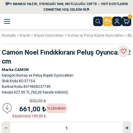
😻🐾 MAMASI HAZIR, OYUNCAĞI TAM, MUTLULUĞU CEPTE — PATİ DOSTLARIN
Geri Dön
Geri Dön
Geri Dön
Geri Dön
Geri Dön
Geri Dön
CENNETİNE HOŞ GELDİN! 🐶🎾
Anasayfa
Köpek
Köpek Oyuncakları
Kumaş ve Peluş Köpek Oyuncakları
Cam
aları
maları
eri
emi
Camon Noel Fındıkkıranı Peluş Oyuncak 32
i
sleri
kvaryumları
cm
Marka
CAMON
e Temizlik Ürünleri
eleri
ı
suarları
Kategori
Kumaş ve Peluş Köpek Oyuncakları
Stok Kodu
KO.57154
rları
leri
ler
ğı
Barkod Kodu
8019808237749
Havale
627,95 TL (%5,00 havale indirimi)
850,00 ₺
ları
rünleri
ları
661,00 ₺
%22
indirim
Kazancınız 189,00 ₺
rı
maları
rı
suarları
nleri
rünleri
ğı