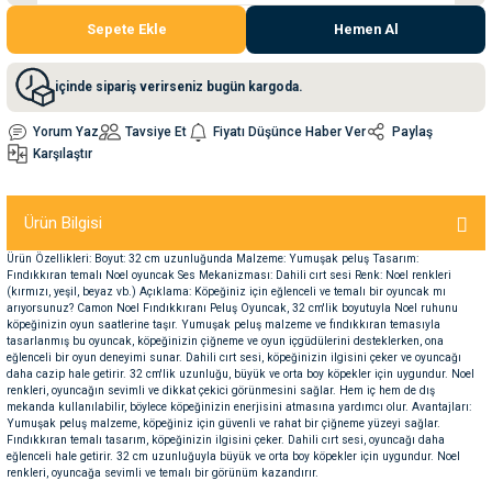
Sepete Ekle
Hemen Al
nleri
rünleri
manları
esuarları
içinde sipariş verirseniz bugün kargoda.
Yorum Yaz
Tavsiye Et
Fiyatı Düşünce Haber Ver
Paylaş
Karşılaştır
ntaları
otoru
Ürün Bilgisi
arı
 Su Kabları
arı
Ürün Özellikleri: Boyut: 32 cm uzunluğunda Malzeme: Yumuşak peluş Tasarım:
Fındıkkıran temalı Noel oyuncak Ses Mekanizması: Dahili cırt sesi Renk: Noel renkleri
anları
(kırmızı, yeşil, beyaz vb.) Açıklama: Köpeğiniz için eğlenceli ve temalı bir oyuncak mı
arıyorsunuz? Camon Noel Fındıkkıranı Peluş Oyuncak, 32 cm'lik boyutuyla Noel ruhunu
köpeğinizin oyun saatlerine taşır. Yumuşak peluş malzeme ve fındıkkıran temasıyla
nları
tasarlanmış bu oyuncak, köpeğinizin çiğneme ve oyun içgüdülerini desteklerken, ona
eğlenceli bir oyun deneyimi sunar. Dahili cırt sesi, köpeğinizin ilgisini çeker ve oyuncağı
daha cazip hale getirir. 32 cm'lik uzunluğu, büyük ve orta boy köpekler için uygundur. Noel
renkleri, oyuncağın sevimli ve dikkat çekici görünmesini sağlar. Hem iç hem de dış
ları
 Kemikleri
mekanda kullanılabilir, böylece köpeğinizin enerjisini atmasına yardımcı olur. Avantajları:
Yumuşak peluş malzeme, köpeğiniz için güvenli ve rahat bir çiğneme yüzeyi sağlar.
Fındıkkıran temalı tasarım, köpeğinizin ilgisini çeker. Dahili cırt sesi, oyuncağı daha
nleri
e Seyahat Ürünleri
eğlenceli hale getirir. 32 cm uzunluğuyla büyük ve orta boy köpekler için uygundur. Noel
renkleri, oyuncağa sevimli ve temalı bir görünüm kazandırır.