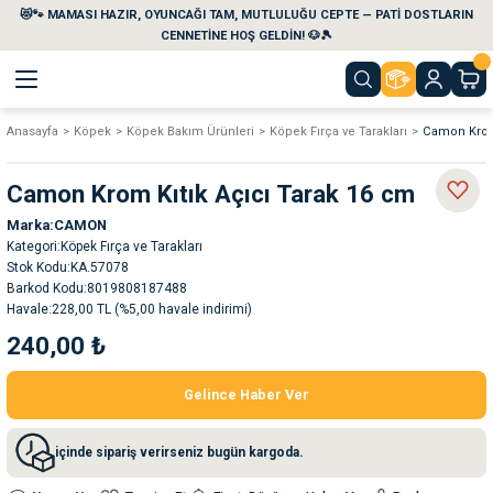
😻🐾 MAMASI HAZIR, OYUNCAĞI TAM, MUTLULUĞU CEPTE — PATİ DOSTLARIN
Geri Dön
Geri Dön
Geri Dön
Geri Dön
Geri Dön
Geri Dön
CENNETİNE HOŞ GELDİN! 🐶🎾
Anasayfa
Köpek
Köpek Bakım Ürünleri
Köpek Fırça ve Tarakları
Camon Krom 
aları
maları
eri
emi
Camon Krom Kıtık Açıcı Tarak 16 cm
i
sleri
kvaryumları
Marka
CAMON
Kategori
Köpek Fırça ve Tarakları
e Temizlik Ürünleri
eleri
ı
suarları
Stok Kodu
KA.57078
Barkod Kodu
8019808187488
Havale
228,00 TL (%5,00 havale indirimi)
rları
leri
ler
ğı
240,00 ₺
ları
rünleri
ları
Gelince Haber Ver
rı
maları
rı
suarları
içinde sipariş verirseniz bugün kargoda.
nleri
rünleri
ğı