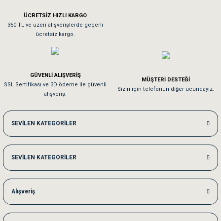
ÜCRETSİZ HIZLI KARGO
Sa**** On******
350 TL ve üzeri alışverişlerde geçerli
ücretsiz kargo.
Pamuk için aradığım tüm oyuncaklar mevcut
Em**** Ha****** Ka******
GÜVENLİ ALIŞVERİŞ
MÜŞTERİ DESTEĞİ
SSL Sertifikası ve 3D ödeme ile güvenli
Kedilerim beğeniyorlar. Memnunuz. Uygun fiyatta olması iyi.
Sizin için telefonun diğer ucundayız.
alışveriş.
Me***** Ya******
SEVİLEN KATEGORİLER
Akşam verdiğim sipariş bir sonraki gün elime ulaştı. Jack russell köpeğim se
SEVİLEN KATEGORİLER
Ka***** Ar******
Ufak bir sorun harici sorun olmadı sağolsunlar onuda hemen çözdüler
Alışveriş