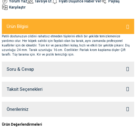
Yorum Yaz
Tavsiye Et
Fiyatı Düşünce Haber Ver
Paylaş
Karşılaştır
nleri
rünleri
manları
esuarları
Ürün Bilgisi
Patili dostunuzun cildini rahatsız etmeden tüylerini etkili bir şekilde temizlemenize
yardımcı olur. Her köpek sahibi için faydalı olan bu tarak, aynı zamanda profesyonel
kuaförler için de idealdir. Tüm kir ve parazitleri kolay, hızlı ve etkili bir şekilde çıkarır. Diş
ntaları
otoru
uzunluğu: 24 mm. Tarak uzunluğu: 16 cm. Özellikler: Parlak krom kaplama dişler Çift
taraflı. Tüy tarama için. Kir ve pislik temizliği için.
arı
 Su Kabları
arı
Soru & Cevap
anları
Taksit Seçenekleri
Ürün hakkında henüz soru sorulmamış.
nları
Soru Sor
Önerileriniz
ları
 Kemikleri
Bu ürünün fiyat bilgisi, resim, ürün açıklamalarında ve diğer konularda
Ürün Değerlendirmeleri
nleri
e Seyahat Ürünleri
yetersiz gördüğünüz noktaları öneri formunu kullanarak tarafımıza
iletebilirsiniz.