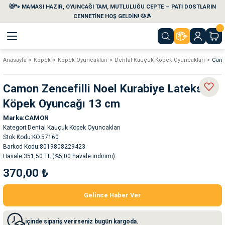
😻🐾 MAMASI HAZIR, OYUNCAĞI TAM, MUTLULUĞU CEPTE — PATİ DOSTLARIN
Geri Dön
Geri Dön
Geri Dön
Geri Dön
Geri Dön
Geri Dön
CENNETİNE HOŞ GELDİN! 🐶🎾
Anasayfa
Köpek
Köpek Oyuncakları
Dental Kauçuk Köpek Oyuncakları
Camo
aları
maları
eri
emi
Camon Zencefilli Noel Kurabiye Lateks
i
sleri
kvaryumları
Köpek Oyuncağı 13 cm
Marka
CAMON
e Temizlik Ürünleri
eleri
ı
suarları
Kategori
Dental Kauçuk Köpek Oyuncakları
Stok Kodu
KO.57160
rları
leri
ler
ğı
Barkod Kodu
8019808229423
Havale
351,50 TL (%5,00 havale indirimi)
370,00 ₺
ları
rünleri
ları
Gelince Haber Ver
rı
maları
rı
suarları
içinde sipariş verirseniz bugün kargoda.
nleri
rünleri
ğı