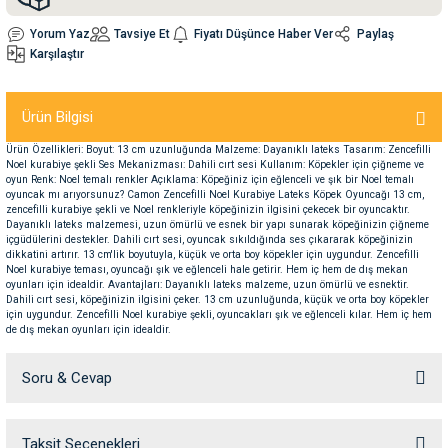
Yorum Yaz
Tavsiye Et
Fiyatı Düşünce Haber Ver
Paylaş
nleri
rünleri
manları
esuarları
Karşılaştır
Ürün Bilgisi
Ürün Özellikleri: Boyut: 13 cm uzunluğunda Malzeme: Dayanıklı lateks Tasarım: Zencefilli
ntaları
otoru
Noel kurabiye şekli Ses Mekanizması: Dahili cırt sesi Kullanım: Köpekler için çiğneme ve
oyun Renk: Noel temalı renkler Açıklama: Köpeğiniz için eğlenceli ve şık bir Noel temalı
oyuncak mı arıyorsunuz? Camon Zencefilli Noel Kurabiye Lateks Köpek Oyuncağı 13 cm,
arı
 Su Kabları
arı
zencefilli kurabiye şekli ve Noel renkleriyle köpeğinizin ilgisini çekecek bir oyuncaktır.
Dayanıklı lateks malzemesi, uzun ömürlü ve esnek bir yapı sunarak köpeğinizin çiğneme
içgüdülerini destekler. Dahili cırt sesi, oyuncak sıkıldığında ses çıkararak köpeğinizin
dikkatini artırır. 13 cm'lik boyutuyla, küçük ve orta boy köpekler için uygundur. Zencefilli
anları
Noel kurabiye teması, oyuncağı şık ve eğlenceli hale getirir. Hem iç hem de dış mekan
oyunları için idealdir. Avantajları: Dayanıklı lateks malzeme, uzun ömürlü ve esnektir.
Dahili cırt sesi, köpeğinizin ilgisini çeker. 13 cm uzunluğunda, küçük ve orta boy köpekler
nları
için uygundur. Zencefilli Noel kurabiye şekli, oyuncakları şık ve eğlenceli kılar. Hem iç hem
de dış mekan oyunları için idealdir.
ları
 Kemikleri
Soru & Cevap
nleri
e Seyahat Ürünleri
Taksit Seçenekleri
Ürün hakkında henüz soru sorulmamış.