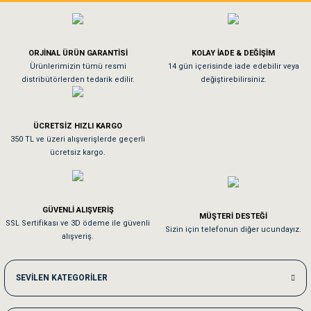
Köpeğim bayıldı hediyeler için teşekkürler
ORJİNAL ÜRÜN GARANTİSİ
KOLAY İADE & DEĞİŞİM
As**** Tu******
Ürünlerimizin tümü resmi
14 gün içerisinde iade edebilir veya
distribütörlerden tedarik edilir.
değiştirebilirsiniz.
Tavşanım kafesinin kalitesine ve paketlemesine bayıldım
ÜCRETSİZ HIZLI KARGO
Sa**** On******
350 TL ve üzeri alışverişlerde geçerli
ücretsiz kargo.
Pamuk için aradığım tüm oyuncaklar mevcut
Em**** Ha****** Ka******
GÜVENLİ ALIŞVERİŞ
MÜŞTERİ DESTEĞİ
SSL Sertifikası ve 3D ödeme ile güvenli
Kedilerim beğeniyorlar. Memnunuz. Uygun fiyatta olması iyi.
Sizin için telefonun diğer ucundayız.
alışveriş.
Me***** Ya******
SEVİLEN KATEGORİLER
Akşam verdiğim sipariş bir sonraki gün elime ulaştı. Jack russell köpeğim se