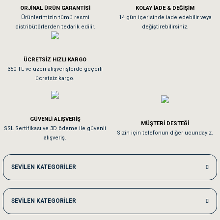
ORJİNAL ÜRÜN GARANTİSİ
KOLAY İADE & DEĞİŞİM
As**** Tu******
Ürünlerimizin tümü resmi
14 gün içerisinde iade edebilir veya
distribütörlerden tedarik edilir.
değiştirebilirsiniz.
Tavşanım kafesinin kalitesine ve paketlemesine bayıldım
ÜCRETSİZ HIZLI KARGO
Sa**** On******
350 TL ve üzeri alışverişlerde geçerli
ücretsiz kargo.
Pamuk için aradığım tüm oyuncaklar mevcut
Em**** Ha****** Ka******
GÜVENLİ ALIŞVERİŞ
MÜŞTERİ DESTEĞİ
SSL Sertifikası ve 3D ödeme ile güvenli
Kedilerim beğeniyorlar. Memnunuz. Uygun fiyatta olması iyi.
Sizin için telefonun diğer ucundayız.
alışveriş.
Me***** Ya******
SEVİLEN KATEGORİLER
Akşam verdiğim sipariş bir sonraki gün elime ulaştı. Jack russell köpeğim se
SEVİLEN KATEGORİLER
Ka***** Ar******