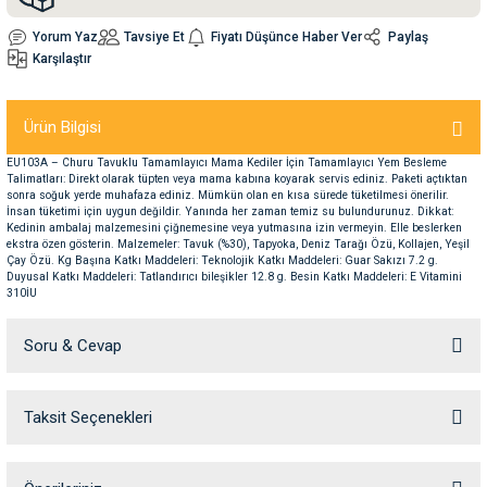
Yorum Yaz
Tavsiye Et
Fiyatı Düşünce Haber Ver
Paylaş
nleri
rünleri
manları
esuarları
Karşılaştır
Ürün Bilgisi
EU103A – Churu Tavuklu Tamamlayıcı Mama Kediler İçin Tamamlayıcı Yem Besleme
ntaları
otoru
Talimatları: Direkt olarak tüpten veya mama kabına koyarak servis ediniz. Paketi açtıktan
sonra soğuk yerde muhafaza ediniz. Mümkün olan en kısa sürede tüketilmesi önerilir.
İnsan tüketimi için uygun değildir. Yanında her zaman temiz su bulundurunuz. Dikkat:
arı
 Su Kabları
arı
Kedinin ambalaj malzemesini çiğnemesine veya yutmasına izin vermeyin. Elle beslerken
ekstra özen gösterin. Malzemeler: Tavuk (%30), Tapyoka, Deniz Tarağı Özü, Kollajen, Yeşil
Çay Özü. Kg Başına Katkı Maddeleri: Teknolojik Katkı Maddeleri: Guar Sakızı 7.2 g.
Duyusal Katkı Maddeleri: Tatlandırıcı bileşikler 12.8 g. Besin Katkı Maddeleri: E Vitamini
anları
310İU
nları
Soru & Cevap
ları
 Kemikleri
Taksit Seçenekleri
Ürün hakkında henüz soru sorulmamış.
nleri
e Seyahat Ürünleri
Soru Sor