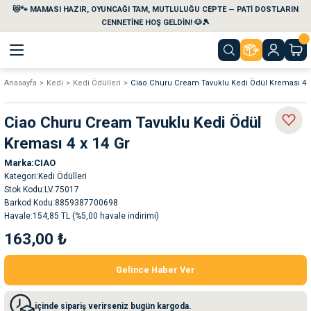
😻🐾 MAMASI HAZIR, OYUNCAĞI TAM, MUTLULUĞU CEPTE — PATİ DOSTLARIN
Geri Dön
Geri Dön
Geri Dön
Geri Dön
Geri Dön
Geri Dön
CENNETİNE HOŞ GELDİN! 🐶🎾
Anasayfa
Kedi
Kedi Ödülleri
Ciao Churu Cream Tavuklu Kedi Ödül Kreması 4 x
aları
maları
eri
emi
Ciao Churu Cream Tavuklu Kedi Ödül
i
sleri
kvaryumları
Kreması 4 x 14 Gr
Marka
CIAO
e Temizlik Ürünleri
eleri
ı
suarları
Kategori
Kedi Ödülleri
Stok Kodu
LV.75017
rları
leri
ler
ğı
Barkod Kodu
8859387700698
Havale
154,85 TL (%5,00 havale indirimi)
163,00 ₺
ları
rünleri
ları
Gelince Haber Ver
rı
maları
rı
suarları
içinde sipariş verirseniz bugün kargoda.
nleri
rünleri
ğı