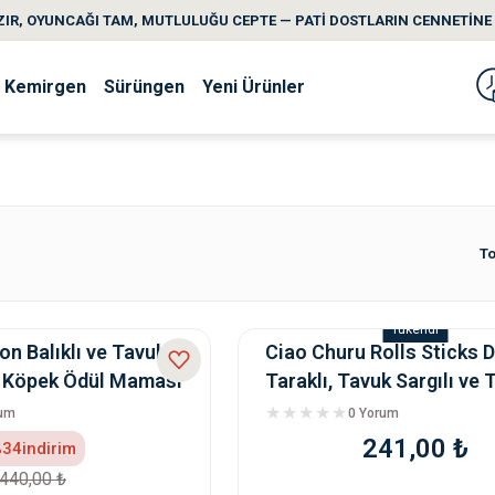
IR, OYUNCAĞI TAM, MUTLULUĞU CEPTE — PATİ DOSTLARIN CENNETİNE 
Kemirgen
Sürüngen
Yeni Ürünler
To
Tükendi
on Balıklı ve Tavuklu
Ciao Churu Rolls Sticks 
 Köpek Ödül Maması
Taraklı, Tavuk Sargılı ve 
Balıklı Kedi Öd
rum
0 Yorum
241,00 ₺
34
indirim
440,00 ₺