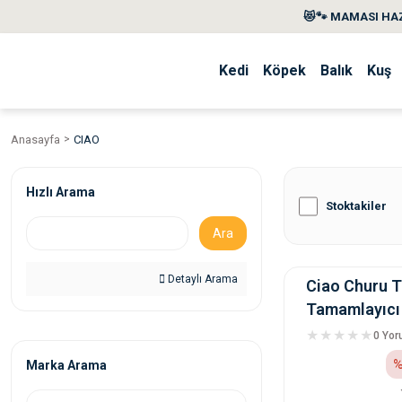
😻🐾 MAMASI HAZ
Kedi
Köpek
Balık
Kuş
Anasayfa
CIAO
Hızlı Arama
Stoktakiler
Ara
Detaylı Arama
Ciao Churu T
Tamamlayıcı
8 x 20 Gr
0 Yo
%
Marka Arama