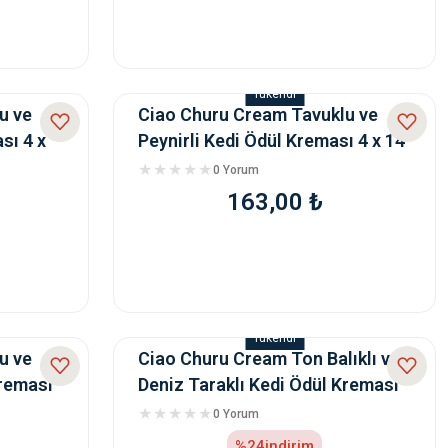
Tükendi
u ve
Ciao Churu Cream Tavuklu ve
sı 4 x
Peynirli Kedi Ödül Kreması 4 x 14
Gr
0 Yorum
163,00 ₺
Tükendi
u ve
Ciao Churu Cream Ton Balıklı ve
Kreması
Deniz Taraklı Kedi Ödül Kreması
4 x 14 Gr
0 Yorum
%24
indirim