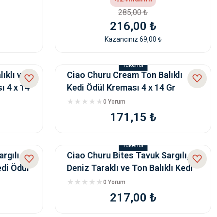
285,00 ₺
216,00 ₺
Kazancınız 69,00 ₺
Tükendi
ıklı ve
Ciao Churu Cream Ton Balıklı
ı 4 x 14
Kedi Ödül Kreması 4 x 14 Gr
0 Yorum
171,15 ₺
Tükendi
gılı ,
Ciao Churu Bites Tavuk Sargılı,
edi Ödül
Deniz Taraklı ve Ton Balıklı Kedi
Ödül Mama
0 Yorum
217,00 ₺