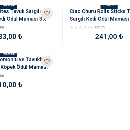
Tükendi
Tükendi
tes Tavuk Sargılı ve
Ciao Churu Rolls Sticks 
Kedi Ödül Maması 3 x
Sargılı Kedi Ödül Maması 
Gr
rum
0 Yorum
33,00 ₺
241,00 ₺
Tükendi
Somonlu ve Tavuklu
 Köpek Ödül Maması
rum
10,00 ₺