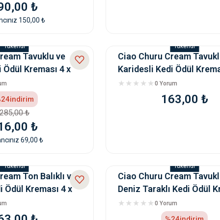
90,00 ₺
cınız 150,00 ₺
Tükendi
Tükendi
ream Tavuklu ve
Ciao Churu Cream Tavukl
i Ödül Kreması 4 x
Karidesli Kedi Ödül Krema
14 Gr
rum
0 Yorum
163,00 ₺
24
indirim
285,00 ₺
16,00 ₺
ncınız 69,00 ₺
Tükendi
Tükendi
ream Ton Balıklı ve
Ciao Churu Cream Tavukl
 Ödül Kreması 4 x
Deniz Taraklı Kedi Ödül 
4 x 14 Gr
rum
0 Yorum
63,00 ₺
%24
indirim