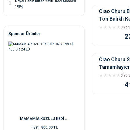
Royal Canin Kitten Yavru Kedi Maması
10Kg
Ciao Churu Bi
Ton Balıklı 
10 Gr
0 Yo
Sponsor Ürünler
2
Ciao Churu 
Tamamlayıcı
8 x 20 Gr
0 Yo
4
MAMAMİA KUZULU KEDİ ...
Fiyat :
800,00 TL