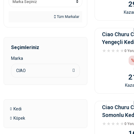
2
Kazan
Tüm Markalar
Ciao Churu C
Yengeçli Ked
Seçimleriniz
14 Gr
0 Yo
Marka
%
CIAO
2
Kaza
Ciao Churu C
Kedi
Somonlu Kedi
Köpek
14 Gr
0 Yo
1