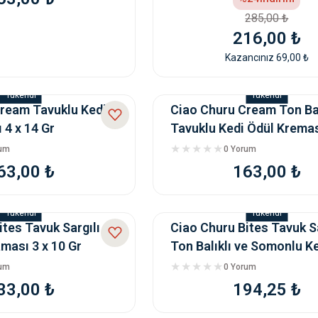
285,00 ₺
216,00 ₺
Kazancınız 69,00 ₺
Tükendi
Tükendi
ream Tavuklu Kedi
Ciao Churu Cream Ton Bal
 4 x 14 Gr
Tavuklu Kedi Ödül Kremas
G
rum
0 Yorum
63,00 ₺
163,00 ₺
Tükendi
Tükendi
ites Tavuk Sargılı
Ciao Churu Bites Tavuk Sar
ması 3 x 10 Gr
Ton Balıklı ve Somonlu K
Maması 3
rum
0 Yorum
33,00 ₺
194,25 ₺