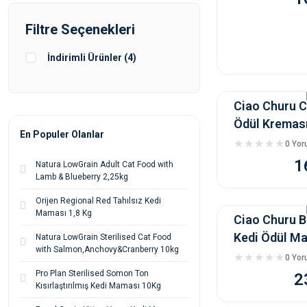
Filtre Seçenekleri
İndirimli Ürünler (4)
Ciao Churu C
Ödül Kreması
En Populer Olanlar
0 Yo
1
Natura LowGrain Adult Cat Food with
Lamb & Blueberry 2,25kg
Orijen Regional Red Tahılsız Kedi
Maması 1,8 Kg
Ciao Churu B
Kedi Ödül Ma
Natura LowGrain Sterilised Cat Food
with Salmon,Anchovy&Cranberry 10kg
0 Yo
Pro Plan Sterilised Somon Ton
2
Kısırlaştırılmış Kedi Maması 10Kg