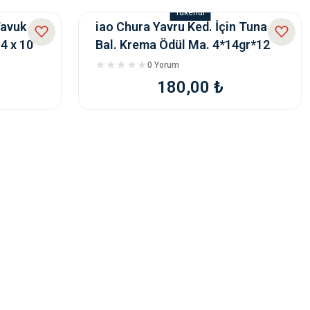
Tükendi
Tavuk
iao Chura Yavru Ked. İçin Tuna
4 x 10
Bal. Krema Ödül Ma. 4*14gr*12
0 Yorum
180,00 ₺