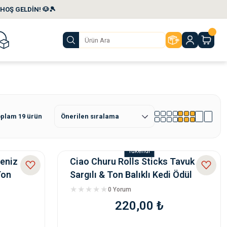
HOŞ GELDİN! 🐶🎾
plam 19 ürün
Tükendi
Deniz
Ciao Churu Rolls Sticks Tavuk
Ton
Sargılı & Ton Balıklı Kedi Ödül
Maması 4 x 10
0 Yorum
220,00 ₺