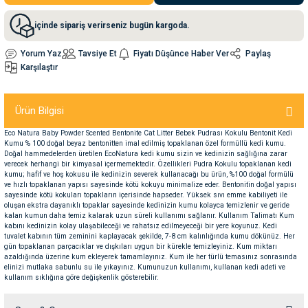
içinde sipariş verirseniz bugün kargoda.
nleri
rünleri
manları
esuarları
Yorum Yaz
Tavsiye Et
Fiyatı Düşünce Haber Ver
Paylaş
Karşılaştır
ntaları
otoru
Ürün Bilgisi
Eco Natura Baby Powder Scented Bentonite Cat Litter Bebek Pudrası Kokulu Bentonit Kedi
arı
 Su Kabları
arı
Kumu % 100 doğal beyaz bentonitten imal edilmiş topaklanan özel formüllü kedi kumu.
Doğal hammedelerden üretilen EcoNatura kedi kumu sizin ve kedinizin sağlığına zarar
verecek herhangi bir kimyasal içermemektedir. Özellikleri Pudra Kokulu topaklanan kedi
kumu; hafif ve hoş kokusu ile kedinizin severek kullanacağı bu ürün, %100 doğal formülü
anları
ve hızlı topaklanan yapısı sayesinde kötü kokuyu minimalize eder. Bentonitin doğal yapısı
sayesinde kötü kokuları topakların içerisinde hapseder. Yüksek sıvı emme kabiliyeti ile
oluşan ekstra dayanıklı topaklar sayesinde kedinizin kumu kolayca temizlenir ve geride
nları
kalan kumun daha temiz kalarak uzun süreli kullanımı sağlanır. Kullanım Talimatı Kum
kabını kedinizin kolay ulaşabileceği ve rahatsız edilmeyeceği bir yere koyunuz. Kedi
tuvalet kabının tüm zeminini kaplayacak şekilde, 7-8 cm kalınlığında kumu dökünüz. Her
gün topaklanan parçacıklar ve dışkıları uygun bir kürekle temizleyiniz. Kum miktarı
ları
 Kemikleri
azaldığında üzerine kum ekleyerek tamamlayınız. Kum ile her türlü temasınız sonrasında
elinizi mutlaka sabunlu su ile yıkayınız. Kumunuzun kullanımı, kullanan kedi adeti ve
kullanım sıklığına göre değişkenlik gösterebilir.
nleri
e Seyahat Ürünleri