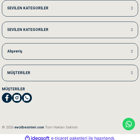
Me***** Ya******
SEVİLEN KATEGORİLER
Akşam verdiğim sipariş bir sonraki gün elime ulaştı. Jack russell köpeğim se
SEVİLEN KATEGORİLER
Ka***** Ar******
Ufak bir sorun harici sorun olmadı sağolsunlar onuda hemen çözdüler
Alışveriş
MÜŞTERİLER
MÜŞTERİLER
© 2026
evcilbesinleri.com
Tüm Hakları Saklıdır.
ideasoft
ile
e-