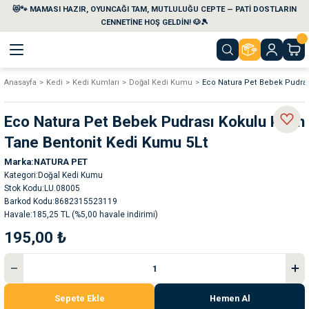
😻🐾 MAMASI HAZIR, OYUNCAĞI TAM, MUTLULUĞU CEPTE — PATİ DOSTLARIN
Geri Dön
Geri Dön
Geri Dön
Geri Dön
Geri Dön
Geri Dön
CENNETİNE HOŞ GELDİN! 🐶🎾
Anasayfa
Kedi
Kedi Kumları
Doğal Kedi Kumu
Eco Natura Pet Bebek Pudras
aları
maları
eri
emi
Eco Natura Pet Bebek Pudrası Kokulu Kalın
i
sleri
kvaryumları
Tane Bentonit Kedi Kumu 5Lt
Marka
NATURA PET
e Temizlik Ürünleri
eleri
ı
suarları
Kategori
Doğal Kedi Kumu
Stok Kodu
LU.08005
rları
leri
ler
ğı
Barkod Kodu
8682315523119
Havale
185,25 TL (%5,00 havale indirimi)
195,00 ₺
ları
rünleri
ları
rı
maları
rı
suarları
Sepete Ekle
Hemen Al
nleri
rünleri
ğı