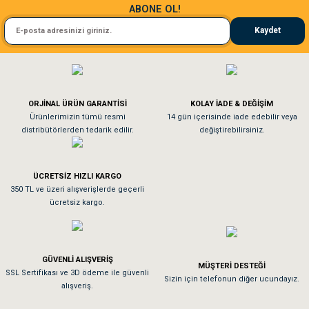
ABONE OL!
Kedim taze mamaya bayıldı kargo fimrasın da bir sorun yaşadım ve arkadaşlar ço
Kaydet
El**** Ek******
Gönder
Köpeğim bayıldı hediyeler için teşekkürler
ORJİNAL ÜRÜN GARANTİSİ
KOLAY İADE & DEĞİŞİM
As**** Tu******
Ürünlerimizin tümü resmi
14 gün içerisinde iade edebilir veya
distribütörlerden tedarik edilir.
değiştirebilirsiniz.
Tavşanım kafesinin kalitesine ve paketlemesine bayıldım
ÜCRETSİZ HIZLI KARGO
Sa**** On******
350 TL ve üzeri alışverişlerde geçerli
ücretsiz kargo.
Pamuk için aradığım tüm oyuncaklar mevcut
Em**** Ha****** Ka******
GÜVENLİ ALIŞVERİŞ
MÜŞTERİ DESTEĞİ
SSL Sertifikası ve 3D ödeme ile güvenli
Kedilerim beğeniyorlar. Memnunuz. Uygun fiyatta olması iyi.
Sizin için telefonun diğer ucundayız.
alışveriş.