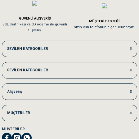
Em**** Ha****** Ka******
GÜVENLİ ALIŞVERİŞ
MÜŞTERİ DESTEĞİ
SSL Sertifikası ve 3D ödeme ile güvenli
Kedilerim beğeniyorlar. Memnunuz. Uygun fiyatta olması iyi.
Sizin için telefonun diğer ucundayız.
alışveriş.
Me***** Ya******
SEVİLEN KATEGORİLER
Akşam verdiğim sipariş bir sonraki gün elime ulaştı. Jack russell köpeğim se
SEVİLEN KATEGORİLER
Ka***** Ar******
Ufak bir sorun harici sorun olmadı sağolsunlar onuda hemen çözdüler
Alışveriş
MÜŞTERİLER
MÜŞTERİLER