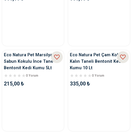
ve Temizlik
rı
e Ek Besinler
ı
Su Kapları
ve Ek Besinleri
eri
Eco Natura Pet Marsilya
Eco Natura Pet Çam Kokulu
Sabun Kokulu İnce Tane
Kalın Taneli Bentonit Kedi
eri
Bentonit Kedi Kumu 5Lt
Kumu 10 Lt
0 Yorum
0 Yorum
nleri
215,00 ₺
335,00 ₺
ları