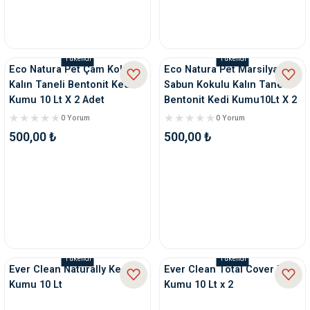
Tükendi
Tükendi
Eco Natura Pet Çam Kokulu
Eco Natura Pet Marsilya
Kalın Taneli Bentonit Kedi
Sabun Kokulu Kalın Tane
Kumu 10 Lt X 2 Adet
Bentonit Kedi Kumu10Lt X 2
Adet
0 Yorum
0 Yorum
500,00 ₺
500,00 ₺
Tükendi
Tükendi
Ever Clean Naturally Kedi
Ever Clean Total Cover Kedi
Kumu 10 Lt
Kumu 10 Lt x 2