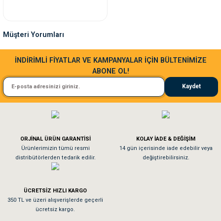
Müşteri Yorumları
Sa**** Ta******
İNDİRİMLİ FİYATLAR VE KAMPANYALAR İÇİN BÜLTENİMİZE
ABONE OL!
Kedim taze mamaya bayıldı kargo fimrasın da bir sorun yaşadım ve arkadaşlar ço
Kaydet
El**** Ek******
Köpeğim bayıldı hediyeler için teşekkürler
ORJİNAL ÜRÜN GARANTİSİ
KOLAY İADE & DEĞİŞİM
As**** Tu******
Ürünlerimizin tümü resmi
14 gün içerisinde iade edebilir veya
distribütörlerden tedarik edilir.
değiştirebilirsiniz.
Tavşanım kafesinin kalitesine ve paketlemesine bayıldım
ÜCRETSİZ HIZLI KARGO
Sa**** On******
350 TL ve üzeri alışverişlerde geçerli
ücretsiz kargo.
Pamuk için aradığım tüm oyuncaklar mevcut