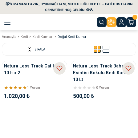
😻🐾 MAMASI HAZIR, OYUNCAĞI TAM, MUTLULUĞU CEPTE — PATİ DOSTLARIN
Geri Dön
Geri Dön
Geri Dön
Geri Dön
Geri Dön
Geri Dön
CENNETİNE HOŞ GELDİN! 🐶🎾
Anasayfa
Kedi
Kedi Kumları
Doğal Kedi Kumu
aları
maları
eri
emi
SIRALA
i
sleri
kvaryumları
Natura Less Track Cat Litter
Natura Less Track Bahar
10 lt x 2
Esintisi Kokulu Kedi Kumu
e Temizlik Ürünleri
eleri
ı
suarları
10 Lt
1 Yorum
0 Yorum
rları
leri
ler
ğı
1.020,00 ₺
500,00 ₺
ları
rünleri
ları
rı
maları
rı
suarları
nleri
rünleri
ğı