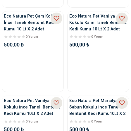
nleri
rünleri
manları
esuarları
Eco Natura Pet Çam Kokulu
Eco Natura Pet Vanilya
İnce Taneli Bentonit Kedi
Kokulu Kalın Taneli Bentonit
Kumu 10 Lt X 2 Adet
Kedi Kumu 10 Lt X 2 Adet
0 Yorum
0 Yorum
500,00 ₺
500,00 ₺
ntaları
otoru
arı
 Su Kabları
arı
anları
nları
Eco Natura Pet Vanilya
Eco Natura Pet Marsilya
ları
 Kemikleri
Kokulu İnce Taneli Bentonit
Sabun Kokulu İnce Tane
Kedi Kumu 10Lt X 2 Adet
Bentonit Kedi Kumu10Lt X 2
Adet
nleri
e Seyahat Ürünleri
0 Yorum
0 Yorum
500,00 ₺
500,00 ₺