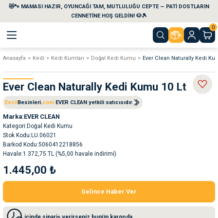
😻🐾 MAMASI HAZIR, OYUNCAĞI TAM, MUTLULUĞU CEPTE — PATİ DOSTLARIN
Geri Dön
Geri Dön
Geri Dön
Geri Dön
Geri Dön
Geri Dön
CENNETİNE HOŞ GELDİN! 🐶🎾
0
Anasayfa
Kedi
Kedi Kumları
Doğal Kedi Kumu
Ever Clean Naturally Kedi Ku
aları
maları
eri
emi
Ever Clean Naturally Kedi Kumu 10 Lt
i
sleri
kvaryumları
Evcil
Besinleri.
com
EVER CLEAN yetkili satıcısıdır.
e Temizlik Ürünleri
eleri
ı
suarları
Marka
EVER CLEAN
Kategori
Doğal Kedi Kumu
Stok Kodu
LU.06021
rları
leri
ler
ğı
Barkod Kodu
5060412218856
Havale
1.372,75 TL (%5,00 havale indirimi)
ları
rünleri
ları
1.445,00 ₺
rı
maları
rı
suarları
Gelince Haber Ver
nleri
rünleri
ğı
içinde sipariş verirseniz bugün kargoda.