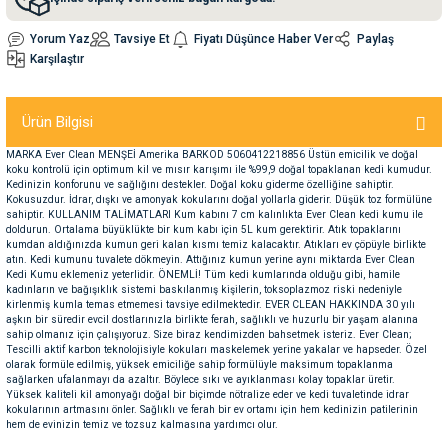
Yorum Yaz
Tavsiye Et
Fiyatı Düşünce Haber Ver
Paylaş
nleri
rünleri
manları
esuarları
Karşılaştır
Ürün Bilgisi
ntaları
otoru
MARKA Ever Clean MENŞEİ Amerika BARKOD 5060412218856 Üstün emicilik ve doğal
koku kontrolü için optimum kil ve mısır karışımı ile %99,9 doğal topaklanan kedi kumudur.
Kedinizin konforunu ve sağlığını destekler. Doğal koku giderme özelliğine sahiptir.
Kokusuzdur. İdrar, dışkı ve amonyak kokularını doğal yollarla giderir. Düşük toz formülüne
arı
 Su Kabları
arı
sahiptir. KULLANIM TALİMATLARI Kum kabını 7 cm kalınlıkta Ever Clean kedi kumu ile
doldurun. Ortalama büyüklükte bir kum kabı için 5L kum gerektirir. Atık topaklarını
kumdan aldığınızda kumun geri kalan kısmı temiz kalacaktır. Atıkları ev çöpüyle birlikte
anları
atın. Kedi kumunu tuvalete dökmeyin. Attığınız kumun yerine aynı miktarda Ever Clean
Kedi Kumu eklemeniz yeterlidir. ÖNEMLİ! Tüm kedi kumlarında olduğu gibi, hamile
kadınların ve bağışıklık sistemi baskılanmış kişilerin, toksoplazmoz riski nedeniyle
kirlenmiş kumla temas etmemesi tavsiye edilmektedir. EVER CLEAN HAKKINDA 30 yılı
nları
aşkın bir süredir evcil dostlarınızla birlikte ferah, sağlıklı ve huzurlu bir yaşam alanına
sahip olmanız için çalışıyoruz. Size biraz kendimizden bahsetmek isteriz. Ever Clean;
Tescilli aktif karbon teknolojisiyle kokuları maskelemek yerine yakalar ve hapseder. Özel
ları
 Kemikleri
olarak formüle edilmiş, yüksek emiciliğe sahip formülüyle maksimum topaklanma
sağlarken ufalanmayı da azaltır. Böylece sıkı ve ayıklanması kolay topaklar üretir.
Yüksek kaliteli kil amonyağı doğal bir biçimde nötralize eder ve kedi tuvaletinde idrar
kokularının artmasını önler. Sağlıklı ve ferah bir ev ortamı için hem kedinizin patilerinin
nleri
e Seyahat Ürünleri
hem de evinizin temiz ve tozsuz kalmasına yardımcı olur.