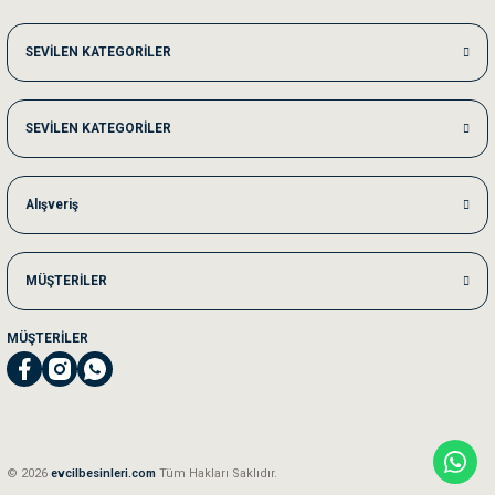
Me***** Ya******
SEVİLEN KATEGORİLER
Akşam verdiğim sipariş bir sonraki gün elime ulaştı. Jack russell köpeğim se
SEVİLEN KATEGORİLER
Ka***** Ar******
Ufak bir sorun harici sorun olmadı sağolsunlar onuda hemen çözdüler
Alışveriş
MÜŞTERİLER
MÜŞTERİLER
© 2026
evcilbesinleri.com
Tüm Hakları Saklıdır.