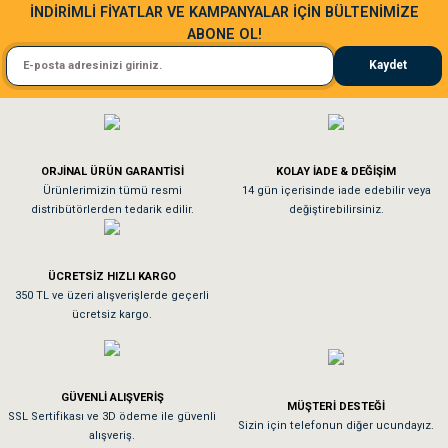
İNDİRİMLİ FİYATLAR VE KAMPANYALAR İÇİN BÜLTENİMİZE
ABONE OL!
Kedim taze mamaya bayıldı kargo fimrasın da bir sorun yaşadım ve arkadaşlar ço
Kaydet
El**** Ek******
Gönder
Köpeğim bayıldı hediyeler için teşekkürler
ORJİNAL ÜRÜN GARANTİSİ
KOLAY İADE & DEĞİŞİM
As**** Tu******
Ürünlerimizin tümü resmi
14 gün içerisinde iade edebilir veya
distribütörlerden tedarik edilir.
değiştirebilirsiniz.
Tavşanım kafesinin kalitesine ve paketlemesine bayıldım
ÜCRETSİZ HIZLI KARGO
Sa**** On******
350 TL ve üzeri alışverişlerde geçerli
ücretsiz kargo.
Pamuk için aradığım tüm oyuncaklar mevcut
Em**** Ha****** Ka******
GÜVENLİ ALIŞVERİŞ
MÜŞTERİ DESTEĞİ
SSL Sertifikası ve 3D ödeme ile güvenli
Kedilerim beğeniyorlar. Memnunuz. Uygun fiyatta olması iyi.
Sizin için telefonun diğer ucundayız.
alışveriş.