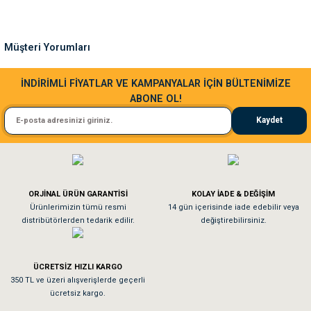
Ürün bilgilerinde hatalar bulunuyor.
Ürün fiyatı diğer sitelerden daha pahalı.
Müşteri Yorumları
Bu ürüne benzer farklı alternatifler olmalı.
Sa**** Ta******
İNDİRİMLİ FİYATLAR VE KAMPANYALAR İÇİN BÜLTENİMİZE
ABONE OL!
Kedim taze mamaya bayıldı kargo fimrasın da bir sorun yaşadım ve arkadaşlar ço
Kaydet
El**** Ek******
Gönder
Köpeğim bayıldı hediyeler için teşekkürler
ORJİNAL ÜRÜN GARANTİSİ
KOLAY İADE & DEĞİŞİM
As**** Tu******
Ürünlerimizin tümü resmi
14 gün içerisinde iade edebilir veya
distribütörlerden tedarik edilir.
değiştirebilirsiniz.
Tavşanım kafesinin kalitesine ve paketlemesine bayıldım
ÜCRETSİZ HIZLI KARGO
Sa**** On******
350 TL ve üzeri alışverişlerde geçerli
ücretsiz kargo.
Pamuk için aradığım tüm oyuncaklar mevcut