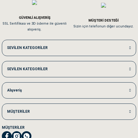
Em**** Ha****** Ka******
GÜVENLİ ALIŞVERİŞ
MÜŞTERİ DESTEĞİ
SSL Sertifikası ve 3D ödeme ile güvenli
Kedilerim beğeniyorlar. Memnunuz. Uygun fiyatta olması iyi.
Sizin için telefonun diğer ucundayız.
alışveriş.
Me***** Ya******
SEVİLEN KATEGORİLER
Akşam verdiğim sipariş bir sonraki gün elime ulaştı. Jack russell köpeğim se
SEVİLEN KATEGORİLER
Ka***** Ar******
Ufak bir sorun harici sorun olmadı sağolsunlar onuda hemen çözdüler
Alışveriş
MÜŞTERİLER
MÜŞTERİLER