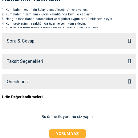
ve Temizlik
rı
Kum kabını kedinizin kolay ulaşabileceği bir yere yerleştirin.
Kum kabının zeminini 7-8 cm kalınlığında kum ile kaplayın.
Her gün topaklanan parçacıkları ve dışkıları uygun bir kürekle temizleyin.
e Ek Besinler
ı
Kum seviyesinin azaldığında üzerine yeni kum ekleyin.
Kum ile her türlü temas sonrası ellerinizi sabunlu su ile yıkayın.
Natura Scented Slim Cat Litter
, kedinizin sağlığı ve hijyenine özen göstererek, uzun süreli
Su Kapları
ve Ek Besinleri
kullanım ve temiz bir ortam sağlar. Sağlıklı, kokusuz ve ferah bir yaşam alanı için ideal
Soru & Cevap
seçim!
eri
Taksit Seçenekleri
Ürün hakkında henüz soru sorulmamış.
eri
Soru Sor
Önerileriniz
nleri
Bu ürünün fiyat bilgisi, resim, ürün açıklamalarında ve diğer konularda
Ürün Değerlendirmeleri
yetersiz gördüğünüz noktaları öneri formunu kullanarak tarafımıza
ları
iletebilirsiniz.
Görüş ve önerileriniz için teşekkür ederiz.
Bu ürüne ilk yorumu siz yapın!
Ürün resmi kalitesiz, bozuk veya görüntülenemiyor.
YORUM YAZ
Ürün açıklamasında eksik bilgiler bulunuyor.