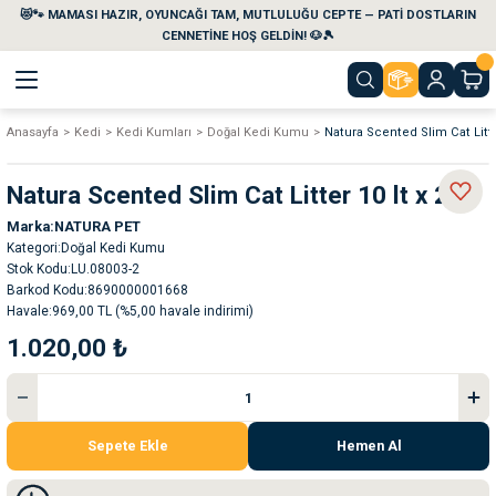
😻🐾 MAMASI HAZIR, OYUNCAĞI TAM, MUTLULUĞU CEPTE — PATİ DOSTLARIN
Geri Dön
Geri Dön
Geri Dön
Geri Dön
Geri Dön
Geri Dön
CENNETİNE HOŞ GELDİN! 🐶🎾
Anasayfa
Kedi
Kedi Kumları
Doğal Kedi Kumu
Natura Scented Slim Cat Litter
aları
maları
eri
emi
Natura Scented Slim Cat Litter 10 lt x 2
i
sleri
kvaryumları
Marka
NATURA PET
Kategori
Doğal Kedi Kumu
e Temizlik Ürünleri
eleri
ı
suarları
Stok Kodu
LU.08003-2
Barkod Kodu
8690000001668
Havale
969,00 TL (%5,00 havale indirimi)
rları
leri
ler
ğı
1.020,00 ₺
ları
rünleri
ları
rı
maları
rı
suarları
Sepete Ekle
Hemen Al
nleri
rünleri
ğı