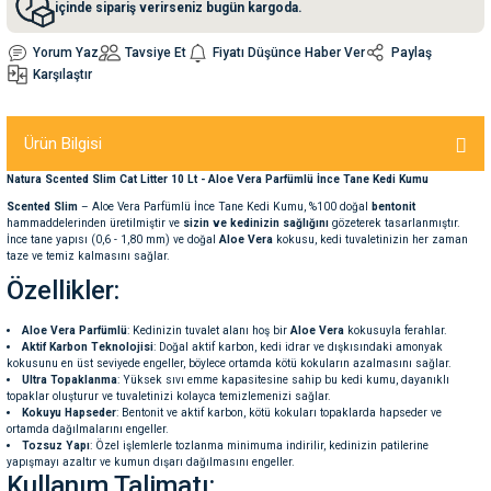
içinde sipariş verirseniz bugün kargoda.
Yorum Yaz
Tavsiye Et
Fiyatı Düşünce Haber Ver
Paylaş
nleri
rünleri
manları
esuarları
Karşılaştır
Ürün Bilgisi
ntaları
otoru
Natura Scented Slim Cat Litter 10 Lt - Aloe Vera Parfümlü İnce Tane Kedi Kumu
Scented Slim
– Aloe Vera Parfümlü İnce Tane Kedi Kumu, %100 doğal
bentonit
arı
 Su Kabları
arı
hammaddelerinden üretilmiştir ve
sizin ve kedinizin sağlığını
gözeterek tasarlanmıştır.
İnce tane yapısı (0,6 - 1,80 mm) ve doğal
Aloe Vera
kokusu, kedi tuvaletinizin her zaman
taze ve temiz kalmasını sağlar.
anları
Özellikler:
Aloe Vera Parfümlü
: Kedinizin tuvalet alanı hoş bir
Aloe Vera
kokusuyla ferahlar.
nları
Aktif Karbon Teknolojisi
: Doğal aktif karbon, kedi idrar ve dışkısındaki amonyak
kokusunu en üst seviyede engeller, böylece ortamda kötü kokuların azalmasını sağlar.
Ultra Topaklanma
: Yüksek sıvı emme kapasitesine sahip bu kedi kumu, dayanıklı
ları
 Kemikleri
topaklar oluşturur ve tuvaletinizi kolayca temizlemenizi sağlar.
Kokuyu Hapseder
: Bentonit ve aktif karbon, kötü kokuları topaklarda hapseder ve
ortamda dağılmalarını engeller.
Tozsuz Yapı
: Özel işlemlerle tozlanma minimuma indirilir, kedinizin patilerine
nleri
e Seyahat Ürünleri
yapışmayı azaltır ve kumun dışarı dağılmasını engeller.
Kullanım Talimatı: