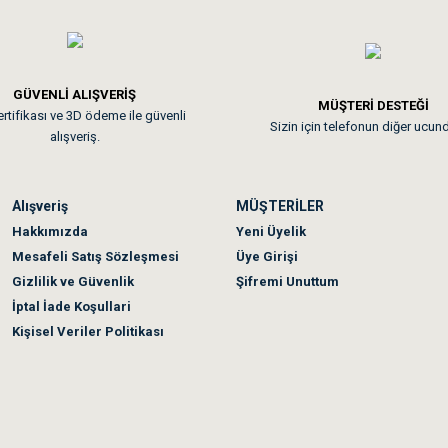
GÜVENLİ ALIŞVERİŞ
 sonraki gün elime ulaştı. Jack russell köpeğim severek yedi. Tüy dur
MÜŞTERİ DESTEĞİ
rtifikası ve 3D ödeme ile güvenli
Sizin için telefonun diğer ucun
alışveriş.
Alışveriş
MÜŞTERİLER
n olmadı sağolsunlar onuda hemen çözdüler
Hakkımızda
Yeni Üyelik
Mesafeli Satış Sözleşmesi
Üye Girişi
Gizlilik ve Güvenlik
Şifremi Unuttum
İptal İade Koşullari
Kişisel Veriler Politikası