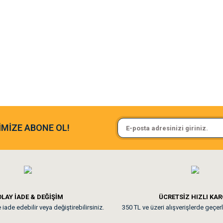
argo fimrasın da bir sorun yaşadım ve arkadaşlar çok hızlı bir şekil de
Sa**** On******
İMİZE ABONE OL!
ine ve paketlemesine bayıldım
Pamuk için aradığım tüm oyuncak
**
LAY İADE & DEĞİŞİM
ÜCRETSİZ HIZLI KA
iade edebilir veya değiştirebilirsiniz.
350 TL ve üzeri alışverişlerde geçerl
nunuz. Uygun fiyatta olması iyi.