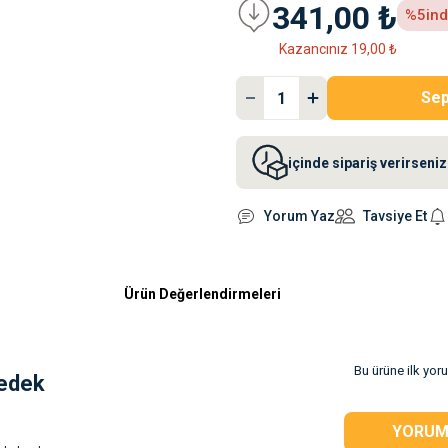
341,00 ₺
%5
ind
Kazancınız 19,00 ₺
Sep
içinde sipariş verirsen
Yorum Yaz
Tavsiye Et
Ürün Değerlendirmeleri
Bu ürüne ilk yor
Yedek
YORUM