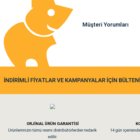
Bu ürüne benzer farklı alternatifler olmalı.
Müşteri Yorumları
Sa**** Ta******
Gönder
Kedim taze mamaya bayıldı k
As**** Tu******
İNDİRİMLİ FİYATLAR VE KAMPANYALAR İÇİN BÜLTEN
Tavşanım kafesinin kalites
Em**** Ha****** Ka****
ORJİNAL ÜRÜN GARANTİSİ
KO
Ürünlerimizin tümü resmi distribütörlerden tedarik
14 gün içerisinde 
Kedilerim beğeniyorlar. Mem
edilir.