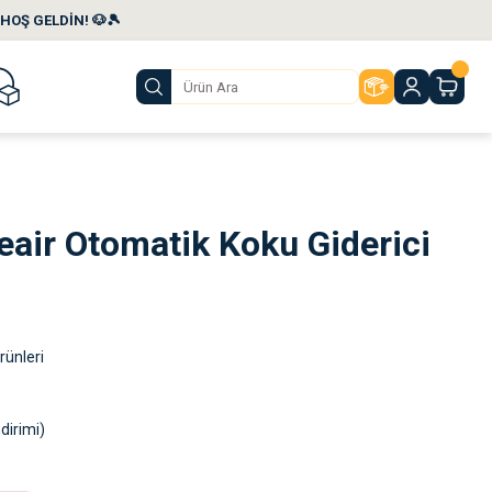
HOŞ GELDİN! 🐶🎾
eair Otomatik Koku Giderici
rünleri
dirimi)