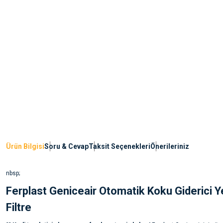
Ürün Bilgisi
Soru & Cevap
Taksit Seçenekleri
Önerileriniz
nbsp;
Ferplast Geniceair Otomatik Koku Giderici 
Filtre