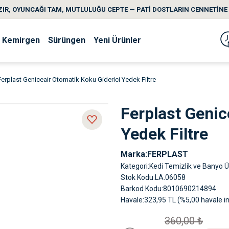
IR, OYUNCAĞI TAM, MUTLULUĞU CEPTE — PATİ DOSTLARIN CENNETİNE 
Kemirgen
Sürüngen
Yeni Ürünler
Ferplast Geniceair Otomatik Koku Giderici Yedek Filtre
Ferplast Genic
Yedek Filtre
Marka
FERPLAST
Kategori
Kedi Temizlik ve Banyo Ü
Stok Kodu
LA.06058
Barkod Kodu
8010690214894
Havale
323,95 TL (%5,00 havale in
360,00 ₺