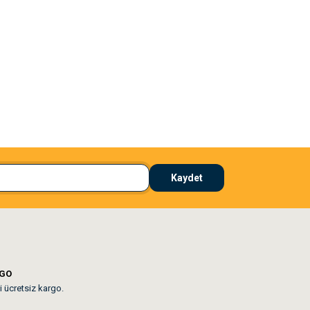
El**** Ek******
 çözdü
Köpeğim bayıldı hediyeler için teşekkürler
Kaydet
lar mevcut
RGO
i ücretsiz kargo.