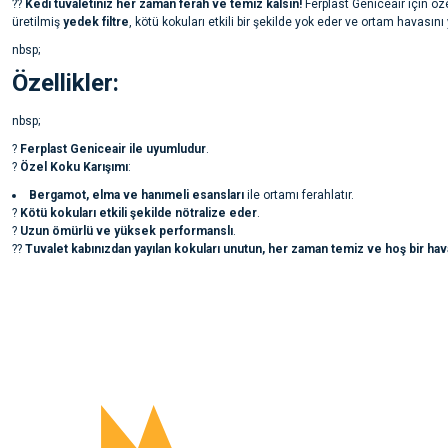
??
Kedi tuvaletiniz her zaman ferah ve temiz kalsın!
Ferplast Geniceair için öz
üretilmiş
yedek filtre
, kötü kokuları etkili bir şekilde yok eder ve ortam havasını 
nbsp;
Özellikler:
nbsp;
?
Ferplast Geniceair ile uyumludur
.
?
Özel Koku Karışımı
:
Bergamot, elma ve hanımeli esansları
ile ortamı ferahlatır.
?
Kötü kokuları etkili şekilde nötralize eder
.
?
Uzun ömürlü ve yüksek performanslı
.
??
Tuvalet kabınızdan yayılan kokuları unutun, her zaman temiz ve hoş bir hava
Bu ürünün fiyat bilgisi, resim, ürün açıklamalarında ve diğer konularda yete
noktaları öneri formunu kullanarak tarafımıza iletebilirsiniz.
Ürün hakkında henüz soru sorulmamış.
Görüş ve önerileriniz için teşekkür ederiz.
Ürün resmi kalitesiz, bozuk veya görüntülenemiyor.
Soru Sor
Ürün açıklamasında eksik bilgiler bulunuyor.
Ürün bilgilerinde hatalar bulunuyor.
Ürün fiyatı diğer sitelerden daha pahalı.