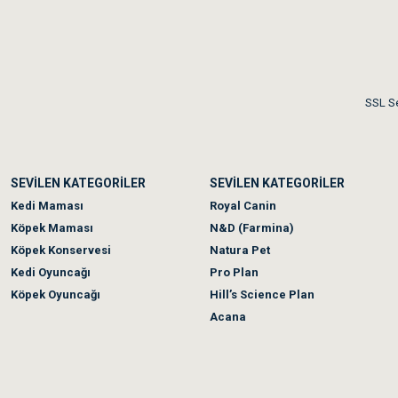
Me***** Ya******
Akşam verdiğim sipariş bir
SSL Se
Ka***** Ar******
SEVİLEN KATEGORİLER
SEVİLEN KATEGORİLER
Ufak bir sorun harici soru
Kedi Maması
Royal Canin
Köpek Maması
N&D (Farmina)
Köpek Konservesi
Natura Pet
Kedi Oyuncağı
Pro Plan
Köpek Oyuncağı
Hill’s Science Plan
Acana