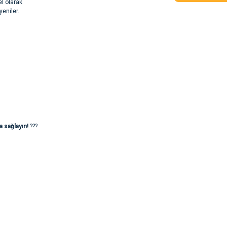
el olarak
yeniler.
 sağlayın!
???
rsiz gördüğünüz