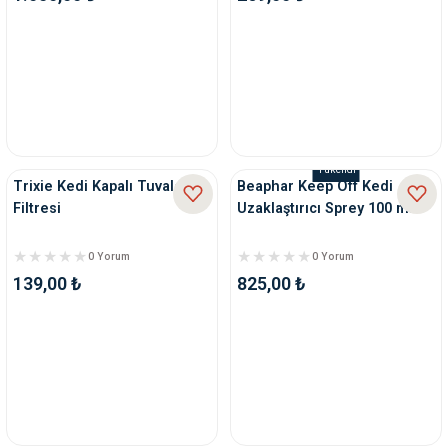
ve Temizlik
rı
e Ek Besinler
ı
Su Kapları
ve Ek Besinleri
Tükendi
eri
Trixie Kedi Kapalı Tuvalet
Beaphar Keep Off Kedi
Filtresi
Uzaklaştırıcı Sprey 100 ml
eri
0 Yorum
0 Yorum
nleri
139,00 ₺
825,00 ₺
ları