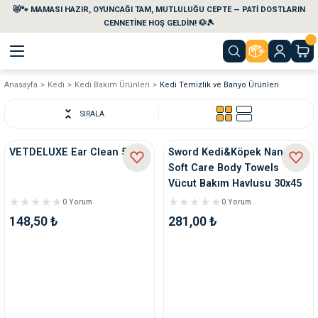
😻🐾 MAMASI HAZIR, OYUNCAĞI TAM, MUTLULUĞU CEPTE — PATİ DOSTLARIN
Geri Dön
Geri Dön
Geri Dön
Geri Dön
Geri Dön
Geri Dön
CENNETİNE HOŞ GELDİN! 🐶🎾
Anasayfa
Kedi
Kedi Bakım Ürünleri
Kedi Temizlik ve Banyo Ürünleri
aları
maları
eri
emi
SIRALA
i
sleri
kvaryumları
VETDELUXE Ear Clean 50 ml
Sword Kedi&Köpek Nano
Soft Care Body Towels
e Temizlik Ürünleri
eleri
ı
suarları
Vücut Bakım Havlusu 30x45
4 Lü
0 Yorum
0 Yorum
rları
leri
ler
ğı
148,50 ₺
281,00 ₺
ları
rünleri
ları
rı
maları
rı
suarları
nleri
rünleri
ğı