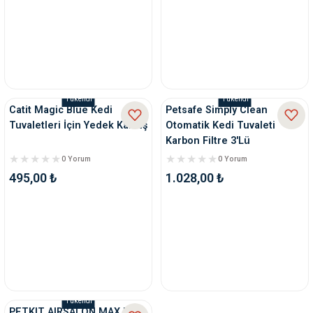
Tükendi
Tükendi
Catit Magic Blue Kedi
Petsafe Simply Clean
Tuvaletleri İçin Yedek Kartuş
Otomatik Kedi Tuvaleti
Karbon Filtre 3'Lü
0 Yorum
0 Yorum
495,00 ₺
1.028,00 ₺
Tükendi
PETKIT AIRSALON MAX PRO