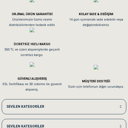
Köpeğim bayıldı hediyeler için teşekkürler
ORJİNAL ÜRÜN GARANTİSİ
KOLAY İADE & DEĞİŞİM
As**** Tu******
Ürünlerimizin tümü resmi
14 gün içerisinde iade edebilir veya
distribütörlerden tedarik edilir.
değiştirebilirsiniz.
Tavşanım kafesinin kalitesine ve paketlemesine bayıldım
ÜCRETSİZ HIZLI KARGO
Sa**** On******
350 TL ve üzeri alışverişlerde geçerli
ücretsiz kargo.
Pamuk için aradığım tüm oyuncaklar mevcut
Em**** Ha****** Ka******
GÜVENLİ ALIŞVERİŞ
MÜŞTERİ DESTEĞİ
SSL Sertifikası ve 3D ödeme ile güvenli
Kedilerim beğeniyorlar. Memnunuz. Uygun fiyatta olması iyi.
Sizin için telefonun diğer ucundayız.
alışveriş.
Me***** Ya******
SEVİLEN KATEGORİLER
Akşam verdiğim sipariş bir sonraki gün elime ulaştı. Jack russell köpeğim se
SEVİLEN KATEGORİLER