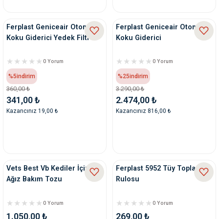
nleri
rünleri
manları
esuarları
Ferplast Geniceair Otomatik
Ferplast Geniceair Otomatik
Koku Giderici Yedek Filtre
Koku Giderici
0 Yorum
0 Yorum
ntaları
otoru
%5
indirim
%25
indirim
360,00 ₺
3.290,00 ₺
341,00 ₺
2.474,00 ₺
arı
 Su Kabları
arı
Kazancınız 19,00 ₺
Kazancınız 816,00 ₺
anları
nları
Vets Best Vb Kediler İçin
Ferplast 5952 Tüy Toplama
ları
 Kemikleri
Ağız Bakım Tozu
Rulosu
nleri
e Seyahat Ürünleri
0 Yorum
0 Yorum
1.050,00 ₺
269,00 ₺