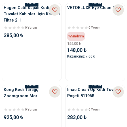
Tükendi
Tükendi
Hagen Catit Kapalı Kedi
VETDELUXE Eye Clean 50 ml
Tuvalet Kabinleri İçin Karbon
Filtre 2 li
0 Yorum
0 Yorum
385,00 ₺
%5
indirim
155,00 ₺
148,00 ₺
Kazancınız 7,00 ₺
Tükendi
Tükendi
Kong Kedi Tarağı,
Imac Clean Up Kedi Tuvaleti
Zoomgroom Mor
Poşeti 81196B
0 Yorum
0 Yorum
925,00 ₺
283,00 ₺