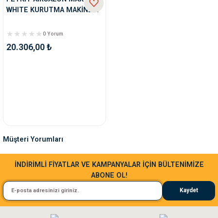
WHITE KURUTMA MAKİNESİ
0 Yorum
20.306,00 ₺
Müşteri Yorumları
Sa**** Ta******
İNDİRİMLİ FİYATLAR VE KAMPANYALAR İÇİN BÜLTENİMİZE
ABONE OL!
Kedim taze mamaya bayıldı kargo fimrasın da bir sorun yaşadım ve arkadaşlar ço
Kaydet
El**** Ek******