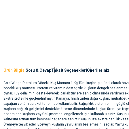
Ürün Bilgisi
Soru & Cevap
Taksit Seçenekleri
Önerileriniz
Gold Wings Premium Böcekli Kuş Maması 1 Kg Tüm kuşlar için özel olarak hazı
böcekli kuş maması. Protein ve vitamin desteğiyle kuşların dengeli beslenmesi
oynar. Tüy gelişimini destekleyerek, parlak tüylere sahip olmasında yardımcı ek 
Ekstra proteinle güçlendirilmiştir. Kanarya, finch türleri doğa kuşları, muhabbet k
papağan ve tüm paraket türlerinde kullanılabilir. Bağışıklık sistemlerinin güçlü 
kuşların sağlıklı gelişimini destekler. Üreme dönemlerinde kuşları üremeye teş
döneminde kuşların zayıf düşmemesi engellemek için kullanabilirsiniz. Kuşun
kalitesini artıran tüm besinsel değerlere sahiptir. Kuşunuza ekstra canlılık kazan
Üremeye teşvik eder. Ebeveyn kuşların yavrularıını beslemesini sağlar. Yavru ku