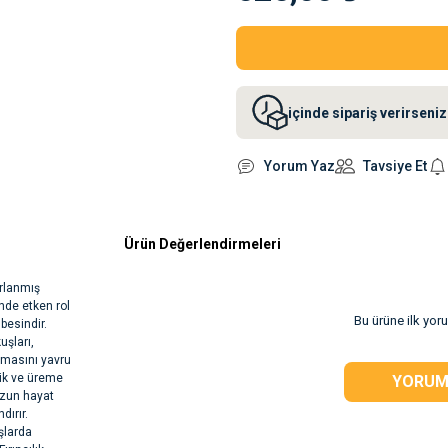
içinde sipariş verirsen
Yorum Yaz
Tavsiye Et
Ürün Değerlendirmeleri
rlanmış
nde etken rol
Bu ürüne ilk yor
besindir.
uşları,
olmasını yavru
vik ve üreme
YORUM
uzun hayat
dırır.
şlarda