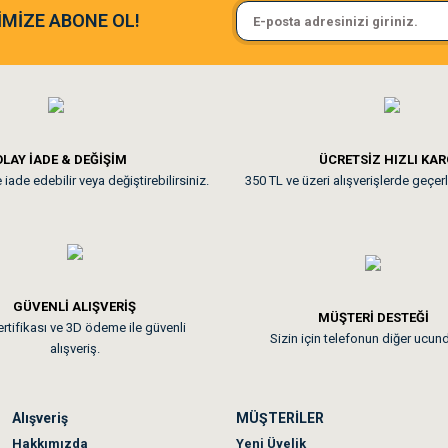
Sa**** On******
İMİZE ABONE OL!
ine ve paketlemesine bayıldım
Pamuk için aradığım tüm oyuncak
**
LAY İADE & DEĞİŞİM
ÜCRETSİZ HIZLI KA
iade edebilir veya değiştirebilirsiniz.
350 TL ve üzeri alışverişlerde geçerl
nunuz. Uygun fiyatta olması iyi.
GÜVENLİ ALIŞVERİŞ
 sonraki gün elime ulaştı. Jack russell köpeğim severek yedi. Tüy dur
MÜŞTERİ DESTEĞİ
rtifikası ve 3D ödeme ile güvenli
Sizin için telefonun diğer ucun
alışveriş.
Alışveriş
MÜŞTERİLER
n olmadı sağolsunlar onuda hemen çözdüler
Hakkımızda
Yeni Üyelik