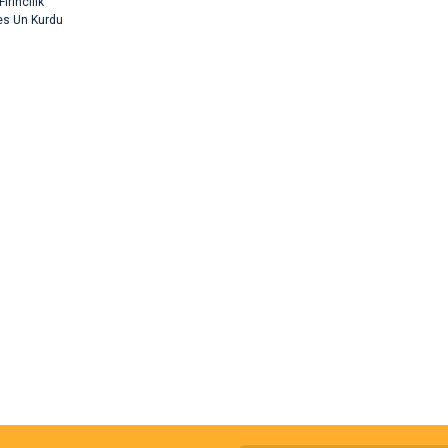
ırıncılık
des Un Kurdu
rsiz gördüğünüz
argo fimrasın da bir sorun yaşadım ve arkadaşlar çok hızlı bir şekil de