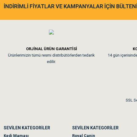
As**** Tu******
İNDİRİMLİ FİYATLAR VE KAMPANYALAR İÇİN BÜLTEN
Tavşanım kafesinin kalites
Em**** Ha****** Ka****
ORJİNAL ÜRÜN GARANTİSİ
KO
Ürünlerimizin tümü resmi distribütörlerden tedarik
14 gün içerisinde 
Kedilerim beğeniyorlar. Mem
edilir.
Me***** Ya******
Akşam verdiğim sipariş bir
SSL Se
Ka***** Ar******
SEVİLEN KATEGORİLER
SEVİLEN KATEGORİLER
Ufak bir sorun harici soru
Kedi Maması
Royal Canin